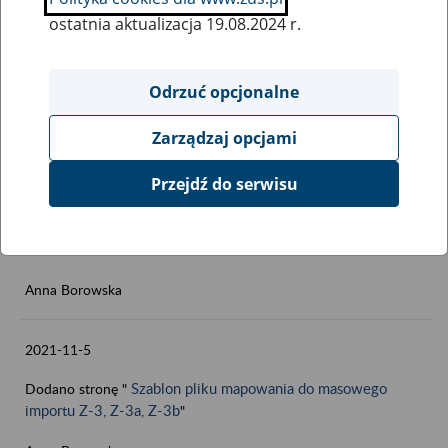
2021-11-9
ostatnia aktualizacja 19.08.2024 r.
Zaktualizowano stronę "Dofinansowanie działań płatnika składek
na poprawę bezpieczeństwa i higieny pracy - konkurs nr
Odrzuć opcjonalne
2020.01"
Anna Borowska
Zarządzaj opcjami
Przejdź do serwisu
2021-11-9
Zaktualizowano stronę "Przetwarzamy Twoje dane zgodnie z
RODO"
Anna Borowska
2021-11-5
Dodano stronę "
Szablon pliku mapowania do masowego
importu Z-3, Z-3a, Z-3b
"