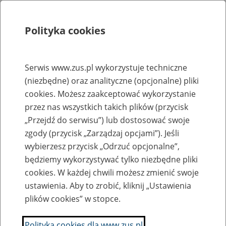
Polityka cookies
Szukaj
Menu
Serwis www.zus.pl wykorzystuje techniczne
(niezbędne) oraz analityczne (opcjonalne) pliki
Strona główna
cookies. Możesz zaakceptować wykorzystanie
Rejestr zmian
przez nas wszystkich takich plików (przycisk
„Przejdź do serwisu”) lub dostosować swoje
zgody (przycisk „Zarządzaj opcjami”). Jeśli
wybierzesz przycisk „Odrzuć opcjonalne”,
2022-01-4
będziemy wykorzystywać tylko niezbędne pliki
Zaktualizowano stronę "Przetwarzamy Twoje dane zgodnie z
cookies. W każdej chwili możesz zmienić swoje
RODO"
ustawienia. Aby to zrobić, kliknij „Ustawienia
plików cookies” w stopce.
Anna Borowska
Polityka cookies dla www.zus.pl