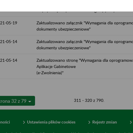
21-05-19
Zaktualizowano stronę "Konkurs "Dofinansowanie dzi
na poprawę bezpieczeństwa i higieny pracy"
21-05-19
Zaktualizowano załącznik "Wymagania dla oprogramo
dokumenty ubezpieczeniowe"
21-05-14
Zaktualizowano załącznik "Wymagania dla oprogramo
dokumenty ubezpieczeniowe"
21-05-14
Zaktualizowano stronę "Wymagania dla oprogramowa
Aplikacje Gabinetowe
(e-Zwolnienia)"
311 - 320 z 790.
trona 32 z 79
pności
Ustawienia plików cookies
Rejestr zmian