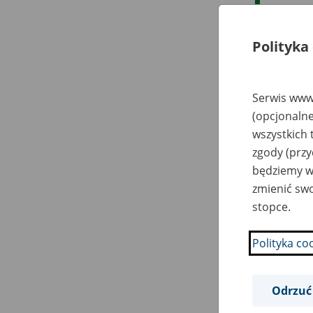
Da
Polityka
20
Serwis www.
(opcjonalne
20
wszystkich 
20
zgody (przy
będziemy wy
zmienić swo
20
stopce.
20
Polityka co
20
Odrzuć