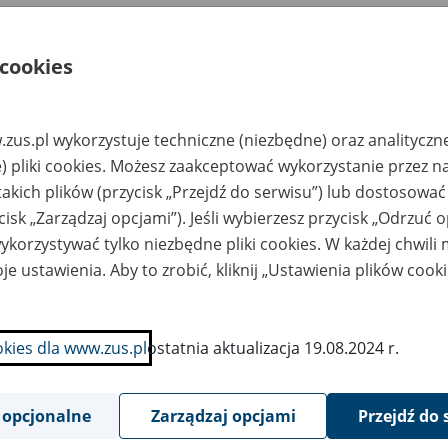
ta
Zakres zmian
 cookies
21-06-23
Zaktualizowano stronę "Informacja o wykonaniu p
decyzji Prezesa Urzędu Ochrony Danych Osobowych
naruszenie przepisów o ochronie danych osobowych
zus.pl wykorzystuje techniczne (niezbędne) oraz analityczn
) pliki cookies. Możesz zaakceptować wykorzystanie przez n
21-06-11
Zaktualizowano stronę "Rada Nadzorcza ZUS"
takich plików (przycisk „Przejdź do serwisu”) lub dostosować
21-05-25
Zaktualizowano stronę "Wymagania dla oprogramowa
cisk „Zarządzaj opcjami”). Jeśli wybierzesz przycisk „Odrzuć 
dokumenty ubezpieczeniowe"
korzystywać tylko niezbędne pliki cookies. W każdej chwili
je ustawienia. Aby to zrobić, kliknij „Ustawienia plików cook
21-05-21
Zaktualizowano stronę "Wymagania dla oprogramowa
Aplikacje Gabinetowe (e-Zwolnienia)"
21-05-20
Zaktualizowano stronę "Informacja z wykonania pla
okies dla www.zus.pl
ostatnia aktualizacja 19.08.2024 r.
FEP, FRD oraz planu budżetu państwa w części 73 
21-05-20
Zaktualizowano stronę "Wymagania dla oprogramowa
 opcjonalne
Zarządzaj opcjami
Przejdź do 
Aplikacje Gabinetowe (e-Zwolnienia)"