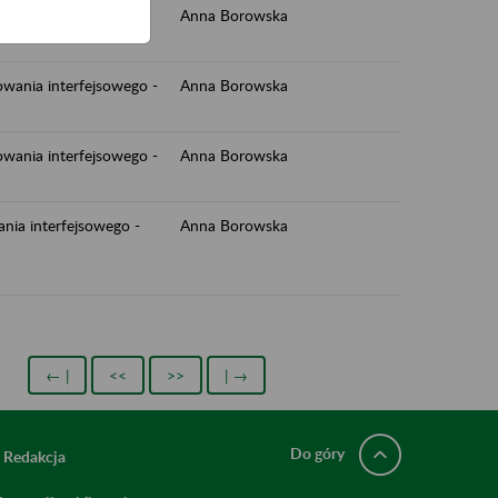
ałań płatnika składek
Anna Borowska
wania interfejsowego -
Anna Borowska
wania interfejsowego -
Anna Borowska
nia interfejsowego -
Anna Borowska
← |
<<
>>
| →
Do góry
Redakcja