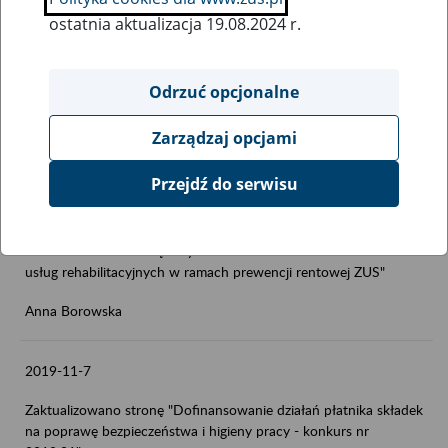
2019-11-22
ostatnia aktualizacja 19.08.2024 r.
Zaktualizowano stronę "Informacja o wykonaniu przez ZUS
prawomocnych decyzji Prezesa Urzędu Ochrony Danych
Odrzuć opcjonalne
Osobowych stwierdzających naruszenie przepisów o ochronie
danych osobowych"
Zarządzaj opcjami
Anna Borowska
Przejdź do serwisu
2019-11-22
Zaktualizowano stronę "Wyniki konkursów ofert na świadczenie
usług rehabilitacyjnych w ramach prewencji rentowej ZUS"
Anna Borowska
2019-11-7
Zaktualizowano stronę "Dofinansowanie działań płatnika składek
na poprawę bezpieczeństwa i higieny pracy - konkurs nr