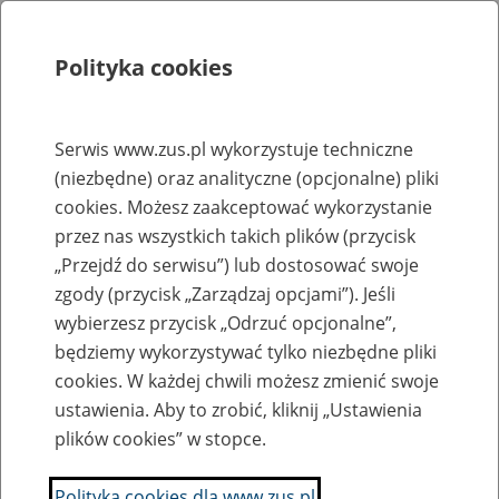
Polityka cookies
Szukaj
Menu
Serwis www.zus.pl wykorzystuje techniczne
(niezbędne) oraz analityczne (opcjonalne) pliki
Strona główna
cookies. Możesz zaakceptować wykorzystanie
Rejestr zmian
przez nas wszystkich takich plików (przycisk
„Przejdź do serwisu”) lub dostosować swoje
zgody (przycisk „Zarządzaj opcjami”). Jeśli
wybierzesz przycisk „Odrzuć opcjonalne”,
2019-12-20
będziemy wykorzystywać tylko niezbędne pliki
Zaktualizowano stronę "Wyniki konkursów ofert na świadczenie
cookies. W każdej chwili możesz zmienić swoje
usług rehabilitacyjnych w ramach prewencji rentowej ZUS"
ustawienia. Aby to zrobić, kliknij „Ustawienia
plików cookies” w stopce.
Anna Borowska
Polityka cookies dla www.zus.pl