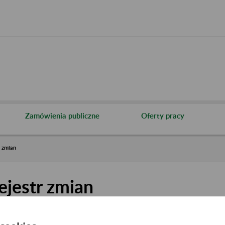
Zamówienia publiczne
Oferty pracy
r zmian
ejestr zmian