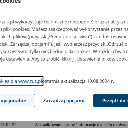
 cookies
ta
Zakres zmian
zus.pl wykorzystuje techniczne (niezbędne) oraz analityczn
17-06-2
Zaktualizowano stronę "Prezes Zakładu Ubezpieczeń
) pliki cookies. Możesz zaakceptować wykorzystanie przez n
17-06-2
Zaktualizowano stronę "Regulamin organizacyjny Zak
takich plików (przycisk „Przejdź do serwisu”) lub dostosować
cisk „Zarządzaj opcjami”). Jeśli wybierzesz przycisk „Odrzuć 
17-05-22
Zaktualizowano stronę "Prezes Zakładu Ubezpieczeń
korzystywać tylko niezbędne pliki cookies. W każdej chwili
je ustawienia. Aby to zrobić, kliknij „Ustawienia plików cook
17-05-16
Zaktualizowano stronę "Wymagania dla oprogramowa
dokumenty ubezpieczeniowe"
17-04-3
Zaktualizowano stronę "Regulamin organizacyjny Zak
okies dla www.zus.pl
ostatnia aktualizacja 19.08.2024 r.
17-03-30
Zaktualizowano stronę "Prognozy""
 opcjonalne
Zarządzaj opcjami
Przejdź do 
17-03-6
Zaktualizowano stronę "Rejestr upoważnień i pełno
bezpiecznym podpisem elektronicznym wydanych prz
17-02-22
Zaktualizowano stronę "Informacje dla osób niesłysz