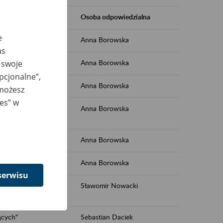
Osoba odpowiedzialna
e
 Społecznych"
Anna Borowska
as
ładu"
Anna Borowska
 swoje
opcjonalne”,
 Społecznych"
Anna Borowska
 możesz
ies” w
nia interfejsowego -
Anna Borowska
ładu"
Anna Borowska
Anna Borowska
serwisu
mocnictw podpisanych
Sławomir Nowacki
ez Prezesa ZUS"
ących"
Sebastian Daciek