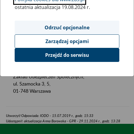
sprawach dotyczących przetwarzania danych osobowych
ostatnia aktualizacja 19.08.2024 r.
oraz korzystania z Twoich praw związanych z
przetwarzaniem danych.
Odrzuć opcjonalne
Z inspektorem możesz skontaktować się:
Zarządzaj opcjami
mailowo (
odo@zus.pl
)
Przejdź do serwisu
listownie na adres:
Agnieszka Gębicka
Inspektor Ochrony Danych
Zakład Ubezpieczeń Społecznych,
ul. Szamocka 3, 5,
01-748 Warszawa
Utworzył/Odpowiada: IODO - 15.07.2019 r., godz. 15:33
Udostępnił: aktualizacja Anna Borowska - GPR - 29.11.2024 r., godz. 13:28