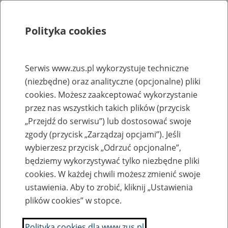
Polityka cookies
Szukaj
Menu
Serwis www.zus.pl wykorzystuje techniczne
(niezbędne) oraz analityczne (opcjonalne) pliki
RODO
cookies. Możesz zaakceptować wykorzystanie
Inspektor Ochrony Danych
przez nas wszystkich takich plików (przycisk
„Przejdź do serwisu”) lub dostosować swoje
29
listopada
zgody (przycisk „Zarządzaj opcjami”). Jeśli
2024
wybierzesz przycisk „Odrzuć opcjonalne”,
będziemy wykorzystywać tylko niezbędne pliki
cookies. W każdej chwili możesz zmienić swoje
Kim jest inspektor ochrony danych w ZUS i jak się z nim
ustawienia. Aby to zrobić, kliknij „Ustawienia
kontaktować
plików cookies” w stopce.
Jest to osoba, z którą możesz się skontaktować w
Polityka cookies dla www.zus.pl