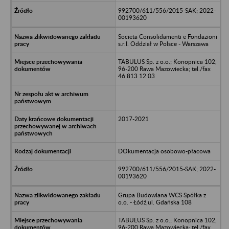
992700/611/556/2015-SAK; 2022-
00193620
Societa Consolidamenti e Fondazioni
s.r.I. Oddział w Polsce - Warszawa
TABULUS Sp. z o.o.; Konopnica 102,
96-200 Rawa Mazowiecka; tel./fax
46 813 12 03
2017-2021
DOkumentacja osobowo-płacowa
992700/611/556/2015-SAK; 2022-
00193620
Grupa Budowlana WCS Spółka z
o.o. - Łódź,ul. Gdańska 108
TABULUS Sp. z o.o.; Konopnica 102,
96-200 Rawa Mazowiecka; tel./fax