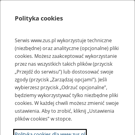
Polityka cookies
Szukaj
Menu
Serwis www.zus.pl wykorzystuje techniczne
(niezbędne) oraz analityczne (opcjonalne) pliki
Rejestry, ewidencje i archiwa
cookies. Możesz zaakceptować wykorzystanie
Baza zlikwidowanych lub
przez nas wszystkich takich plików (przycisk
„Przejdź do serwisu”) lub dostosować swoje
przekształconych zakładów pracy
zgody (przycisk „Zarządzaj opcjami”). Jeśli
wybierzesz przycisk „Odrzuć opcjonalne”,
Nazwa zakładu pracy:
będziemy wykorzystywać tylko niezbędne pliki
cookies. W każdej chwili możesz zmienić swoje
ustawienia. Aby to zrobić, kliknij „Ustawienia
plików cookies” w stopce.
SZUKAJ
Polityka cookies dla www.zus.pl