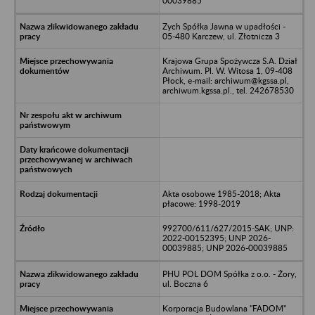
00039885
Zych Spółka Jawna w upadłości -
05-480 Karczew, ul. Złotnicza 3
Krajowa Grupa Spożywcza S.A. Dział
Archiwum. Pl. W. Witosa 1, 09-408
Płock, e-mail: archiwum@kgssa.pl,
archiwum.kgssa.pl., tel. 242678530
Akta osobowe 1985-2018; Akta
płacowe: 1998-2019
992700/611/627/2015-SAK; UNP:
2022-00152395; UNP 2026-
00039885; UNP 2026-00039885
PHU POL DOM Spółka z o.o. - Żory,
ul. Boczna 6
Korporacja Budowlana "FADOM"