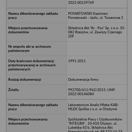
2022-00159769
PONIATOWSKI Kazimierz
Poniatowski - Jasło, ul. Towarowa 2
Składnica Akt "Ar - Pos" Sp. z o.o. 35-
082 Rzeszów, ul. Zawiszy Czarnego
20F
1991-2011
Dokumenacja firmy
992700/611/962/2015; UNP:
2022-00146084
Laboratorium Analiz Mleka KAB-
MLEK Spółka z o.o. w Olsztynie
Spółdzielnia Pracy i Użytkowników
"INTEGRA" , 10-410 Olsztyn, ul.
Lubelska 43 b, Składnica Akt
Niearchiwalnych tel. 89 533-14-73