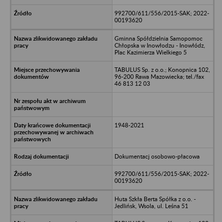
992700/611/556/2015-SAK; 2022-
00193620
Gminna Spółdzielnia Samopomoc
Chłopska w Inowłodzu - Inowłódz,
Plac Kazimierza Wielkiego 5
TABULUS Sp. z o.o.; Konopnica 102,
96-200 Rawa Mazowiecka; tel./fax
46 813 12 03
1948-2021
Dokumentacj osobowo-płacowa
992700/611/556/2015-SAK; 2022-
00193620
Huta Szkła Berta Spółka z o.o. -
Jedlińsk, Wsola, ul. Leśna 51