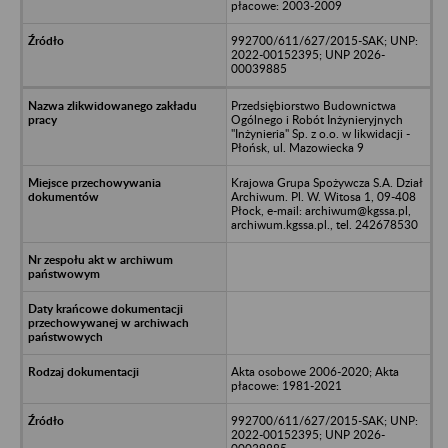
płacowe: 2003-2009
992700/611/627/2015-SAK; UNP:
2022-00152395; UNP 2026-
00039885
Przedsiębiorstwo Budownictwa
Ogólnego i Robót Inżynieryjnych
"Inżynieria" Sp. z o.o. w likwidacji -
Płońsk, ul. Mazowiecka 9
Krajowa Grupa Spożywcza S.A. Dział
Archiwum. Pl. W. Witosa 1, 09-408
Płock, e-mail: archiwum@kgssa.pl,
archiwum.kgssa.pl., tel. 242678530
Akta osobowe 2006-2020; Akta
płacowe: 1981-2021
992700/611/627/2015-SAK; UNP:
2022-00152395; UNP 2026-