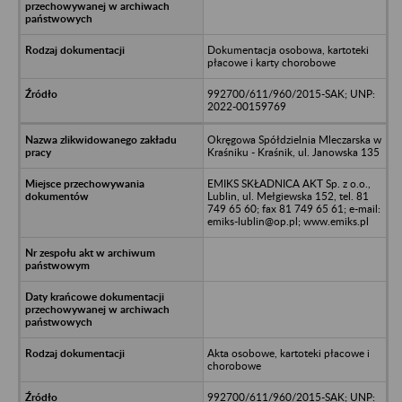
Dokumentacja osobowa, kartoteki
płacowe i karty chorobowe
992700/611/960/2015-SAK; UNP:
2022-00159769
Okręgowa Spółdzielnia Mleczarska w
Kraśniku - Kraśnik, ul. Janowska 135
EMIKS SKŁADNICA AKT Sp. z o.o.,
Lublin, ul. Mełgiewska 152, tel. 81
749 65 60; fax 81 749 65 61; e-mail:
emiks-lublin@op.pl; www.emiks.pl
Akta osobowe, kartoteki płacowe i
chorobowe
992700/611/960/2015-SAK; UNP: