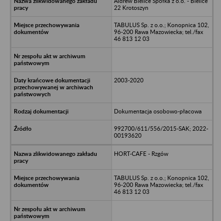
Aldrew Bielice Spółka z o.o. - Bielice
22 Krotoszyn
TABULUS Sp. z o.o.; Konopnica 102,
96-200 Rawa Mazowiecka; tel./fax
46 813 12 03
2003-2020
Dokumentacja osobowo-płacowa
992700/611/556/2015-SAK; 2022-
00193620
HORT-CAFE - Rzgów
TABULUS Sp. z o.o.; Konopnica 102,
96-200 Rawa Mazowiecka; tel./fax
46 813 12 03