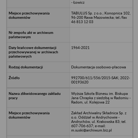
- Łowicz
TABULUS Sp. z o.o.; Konopnica 102,
96-200 Rawa Mazowiecka; tel./fax
46 813 12 03
1964-2021
Dokumentacja osobowo-płacowa
992700/611/556/2015-SAK; 2022-
00193620
Wyższa Szkoła Biznesu im. Biskupa
Jana Chrapka z siedzibą w Radomiu -
Radom, ul. Kolejowa 22
Zakład Archiwalny Składnica Sp. z
o.o. Oddział w Andrychowie -
Andrychów, ul. Krakowska 83; tel.
607-706-637; e-mail:
m.suski@archiwum.biz.pl