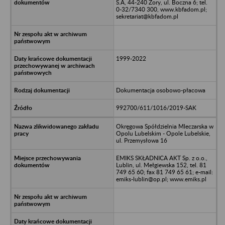
S.A, 44-240 Żory, ul. Boczna 6; tel.
0-32/7340 300, www.kbfadom.pl;
sekretariat@kbfadom.pl
1999-2022
Dokumentacja osobowo-płacowa
992700/611/1016/2019-SAK
Okręgowa Spółdzielnia Mleczarska w
Opolu Lubelskim - Opole Lubelskie,
ul. Przemysłowa 16
EMIKS SKŁADNICA AKT Sp. z o.o.,
Lublin, ul. Mełgiewska 152, tel. 81
749 65 60; fax 81 749 65 61; e-mail:
emiks-lublin@op.pl; www.emiks.pl