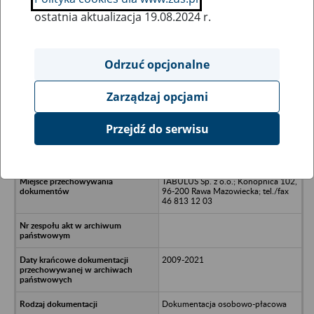
ostatnia aktualizacja 19.08.2024 r.
Wszystkie uwagi można przesyłać poprzez
formularz
Odrzuć opcjonalne
Zarządzaj opcjami
Ukryj wszystkie pozycje bazy
Przejdź do serwisu
ILHO PL S.A. - Warszawa, aleja
Solidarności 155/4
TABULUS Sp. z o.o.; Konopnica 102,
96-200 Rawa Mazowiecka; tel./fax
46 813 12 03
2009-2021
Dokumentacja osobowo-płacowa