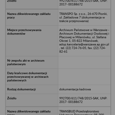
992700/611/748/2015-SAK, UNP:
2017- 00188672
TRANSPO Sp. z o.o., 26-670 Pionki,
ul. Zakładowa 7 (dokumentacja w
trakcie przejmowania)
Archiwum Państwowe w Warszawie -
Archiwum Dokumentacji Osobowej i
Płacowej w Milanówku, ul. Stefana
Okrzei 1, 05-822 Milanówek,
adop.kancelaria@warszawa.ap.gov.pl
, tel. (22) 724-76-05, fax. (22) 724-
82-61
dokumentacja kadrowa
992700/611/748/2015-SAK, UNP:
2017- 00188672
TRANSBUD Przedsiębiorstwo
Usługowo-Transportowe, 05-200