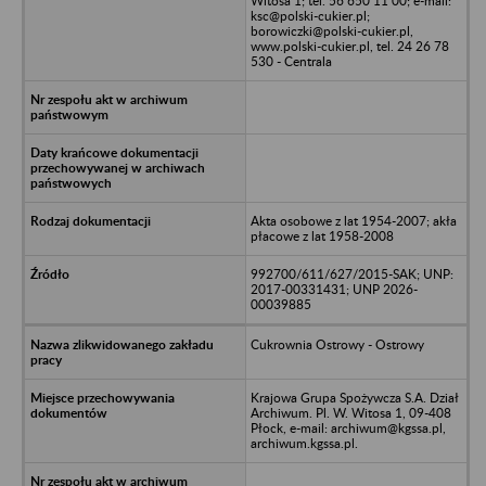
Witosa 1; tel. 56 650 11 00; e-mail:
ksc@polski-cukier.pl;
borowiczki@polski-cukier.pl,
www.polski-cukier.pl, tel. 24 26 78
530 - Centrala
Akta osobowe z lat 1954-2007; akła
płacowe z lat 1958-2008
992700/611/627/2015-SAK; UNP:
2017-00331431; UNP 2026-
00039885
Cukrownia Ostrowy - Ostrowy
Krajowa Grupa Spożywcza S.A. Dział
Archiwum. Pl. W. Witosa 1, 09-408
Płock, e-mail: archiwum@kgssa.pl,
archiwum.kgssa.pl.