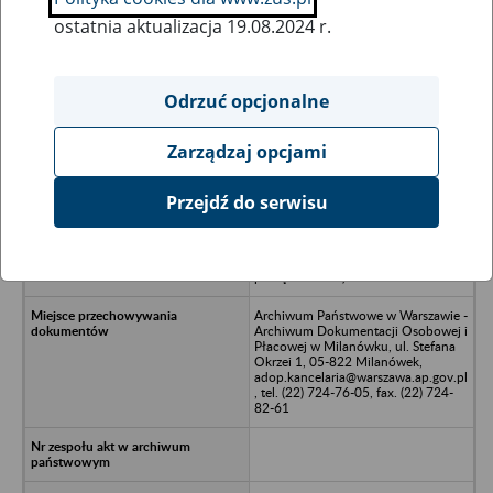
ostatnia aktualizacja 19.08.2024 r.
Wszystkie uwagi można przesyłać poprzez
formularz
Odrzuć opcjonalne
Zarządzaj opcjami
Ukryj wszystkie pozycje bazy
Przejdź do serwisu
V-SYSTEM Sp. z o.o. w likwidacji, 60-
449 Poznań, ul. Wichrowa 20B
(dokumentacja w trakcie
porządkowania)
Archiwum Państwowe w Warszawie -
Archiwum Dokumentacji Osobowej i
Płacowej w Milanówku, ul. Stefana
Okrzei 1, 05-822 Milanówek,
adop.kancelaria@warszawa.ap.gov.pl
, tel. (22) 724-76-05, fax. (22) 724-
82-61