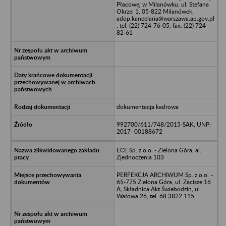
Płacowej w Milanówku, ul. Stefana
Okrzei 1, 05-822 Milanówek,
adop.kancelaria@warszawa.ap.gov.pl
, tel. (22) 724-76-05, fax. (22) 724-
82-61
dokumentacja kadrowa
992700/611/748/2015-SAK, UNP:
2017- 00188672
ECE Sp. z o.o. - Zielona Góra, al.
Zjednoczenia 103
PERFEKCJA ARCHIWUM Sp. z o.o. –
65-775 Zielona Góra, ul. Zacisze 16
A; Składnica Akt Świebodzin, ul.
Wałowa 26; tel. 68 3822 115