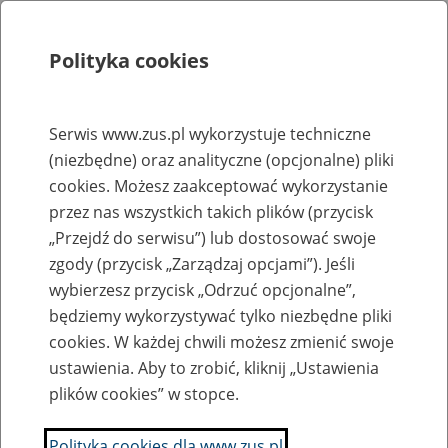
Polityka cookies
Szukaj
Menu
Serwis www.zus.pl wykorzystuje techniczne
(niezbędne) oraz analityczne (opcjonalne) pliki
Rejestry, ewidencje i archiwa
cookies. Możesz zaakceptować wykorzystanie
Baza zlikwidowanych lub
przez nas wszystkich takich plików (przycisk
„Przejdź do serwisu”) lub dostosować swoje
przekształconych zakładów pracy
zgody (przycisk „Zarządzaj opcjami”). Jeśli
wybierzesz przycisk „Odrzuć opcjonalne”,
Nazwa zakładu pracy:
będziemy wykorzystywać tylko niezbędne pliki
cookies. W każdej chwili możesz zmienić swoje
ustawienia. Aby to zrobić, kliknij „Ustawienia
plików cookies” w stopce.
SZUKAJ
Polityka cookies dla www.zus.pl