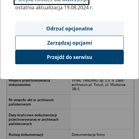
ostatnia aktualizacja 19.08.2024 r.
Wszystkie uwagi można przesyłać poprzez
formularz
Odrzuć opcjonalne
Zarządzaj opcjami
Ukryj wszystkie pozycje bazy
Przejdź do serwisu
Zakład Remontowo-Budowlany -
Przybrda
VITAL TRADING Sp. z o. o. Dast-
archiwum.pl, Toruń, ul. Mostowa
38/1
Dokumentacja firmy