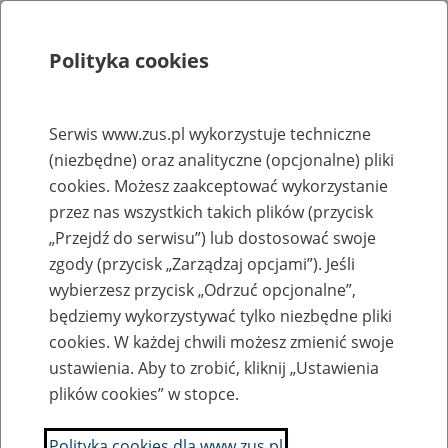
Polityka cookies
Szukaj
Menu
Serwis www.zus.pl wykorzystuje techniczne
(niezbędne) oraz analityczne (opcjonalne) pliki
Rejestry, ewidencje i archiwa
cookies. Możesz zaakceptować wykorzystanie
Baza zlikwidowanych lub
przez nas wszystkich takich plików (przycisk
„Przejdź do serwisu”) lub dostosować swoje
przekształconych zakładów pracy
zgody (przycisk „Zarządzaj opcjami”). Jeśli
wybierzesz przycisk „Odrzuć opcjonalne”,
Nazwa zakładu pracy:
będziemy wykorzystywać tylko niezbędne pliki
cookies. W każdej chwili możesz zmienić swoje
ustawienia. Aby to zrobić, kliknij „Ustawienia
plików cookies” w stopce.
SZUKAJ
Polityka cookies dla www.zus.pl