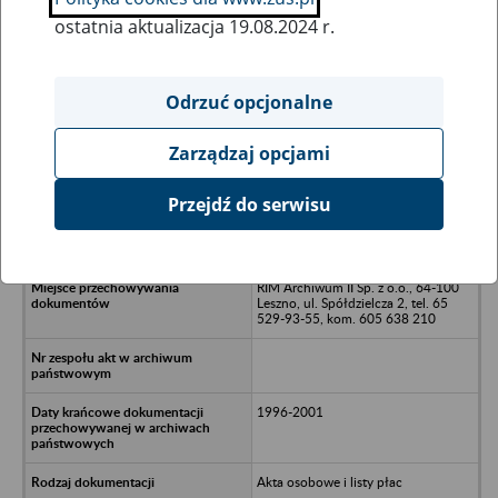
ostatnia aktualizacja 19.08.2024 r.
Wszystkie uwagi można przesyłać poprzez
formularz
Odrzuć opcjonalne
Zarządzaj opcjami
Ukryj wszystkie pozycje bazy
Przejdź do serwisu
TESJA Spółka z o.o. - Góra, ul.
Witosa 1
RIM Archiwum II Sp. z o.o., 64-100
Leszno, ul. Spółdzielcza 2, tel. 65
529-93-55, kom. 605 638 210
1996-2001
Akta osobowe i listy płac