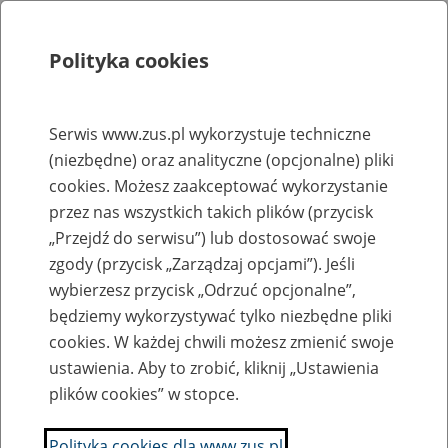
Polityka cookies
Szukaj
Menu
Serwis www.zus.pl wykorzystuje techniczne
(niezbędne) oraz analityczne (opcjonalne) pliki
Rejestry, ewidencje i archiwa
cookies. Możesz zaakceptować wykorzystanie
Baza zlikwidowanych lub
przez nas wszystkich takich plików (przycisk
„Przejdź do serwisu”) lub dostosować swoje
przekształconych zakładów pracy
zgody (przycisk „Zarządzaj opcjami”). Jeśli
wybierzesz przycisk „Odrzuć opcjonalne”,
Nazwa zakładu pracy:
będziemy wykorzystywać tylko niezbędne pliki
cookies. W każdej chwili możesz zmienić swoje
ustawienia. Aby to zrobić, kliknij „Ustawienia
plików cookies” w stopce.
SZUKAJ
Polityka cookies dla www.zus.pl