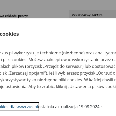
wa zakładu pracy:
ystkie uwagi można przesyłać poprzez
formularz
 cookies
Ukryj wszystkie pozycje bazy
zus.pl wykorzystuje techniczne (niezbędne) oraz analityczn
) pliki cookies. Możesz zaakceptować wykorzystanie przez n
azwa
Miejsce
Nr zespołu akt w
Daty k
takich plików (przycisk „Przejdź do serwisu”) lub dostosować
likwidowanego
przechowywania
archiwum
dokume
cisk „Zarządzaj opcjami”). Jeśli wybierzesz przycisk „Odrzuć 
akładu pracy
dokumentów
państwowym
przech
archiw
korzystywać tylko niezbędne pliki cookies. W każdej chwili
państw
je ustawienia. Aby to zrobić, kliknij „Ustawienia plików cook
npol Spółka z o.o.-
Centrum Handlowe
blin, ul.
"WSCHÓD" S.A. 02-
spodarcza 23
981 Warszawa, ul.
Augustówka 22C
okies dla www.zus.pl
ostatnia aktualizacja 19.08.2024 r.
Miejsce
przechowywania
dokumentacji: 22-100