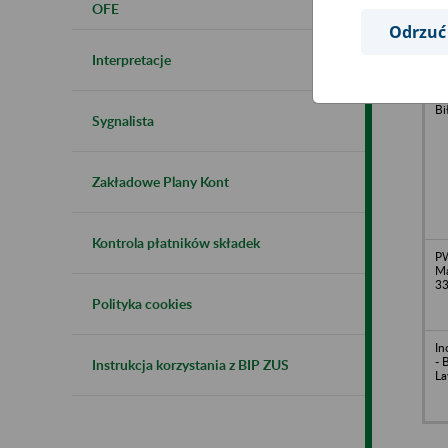
OFE
Odrzuć
Interpretacje
WA
Fr
Bi
Sygnalista
Zakładowe Plany Kont
Kontrola płatników składek
PW
Ma
3
Polityka cookies
In
- 
Instrukcja korzystania z BIP ZUS
L