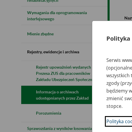
rehabilitacyjnych
Wymagania dla oprogramowania
Naz
interfejsowego
Wsz
Mienie zbędne
Polityka
Rejestry, ewidencje i archiwa
Serwis www.
Rejestr upoważnień wydanych przez
(opcjonalne
Prezesa ZUS dla pracowników
N
wszystkich 
z
Zakładu Ubezpieczeń Społecznych
zgody (przy
z
będziemy wy
Informacja o archiwach
zmienić swo
udostępnianych przez Zakład
He
stopce.
Lu
Go
Porozumienia
Polityka co
Sprawozdania z wyników losowania do