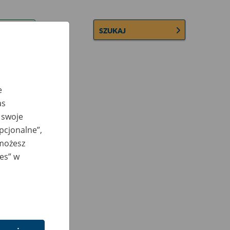
SZUKAJ
e
as
 swoje
opcjonalne”,
 możesz
ies” w