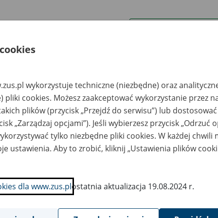
wa zakładu pracy:
 cookies
ystkie uwagi można przesyłać poprzez
formularz
zus.pl wykorzystuje techniczne (niezbędne) oraz analityczn
Wyświetl wszystkie
) pliki cookies. Możesz zaakceptować wykorzystanie przez n
takich plików (przycisk „Przejdź do serwisu”) lub dostosować
cisk „Zarządzaj opcjami”). Jeśli wybierzesz przycisk „Odrzuć 
korzystywać tylko niezbędne pliki cookies. W każdej chwili
je ustawienia. Aby to zrobić, kliknij „Ustawienia plików cook
okies dla www.zus.pl
ostatnia aktualizacja 19.08.2024 r.