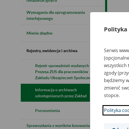
rehabilitacyjnych
Wymagania dla oprogramowania
Naz
interfejsowego
Polityka
Wsz
Mienie zbędne
Serwis www.
Rejestry, ewidencje i archiwa
(opcjonalne
wszystkich 
Rejestr upoważnień wydanych przez
Prezesa ZUS dla pracowników
zgody (przy
Zakładu Ubezpieczeń Społecznych
będziemy wy
zmienić swo
Informacja o archiwach
stopce.
udostępnianych przez Zakład
Polityka co
Porozumienia
Sprawozdania z wyników losowania do