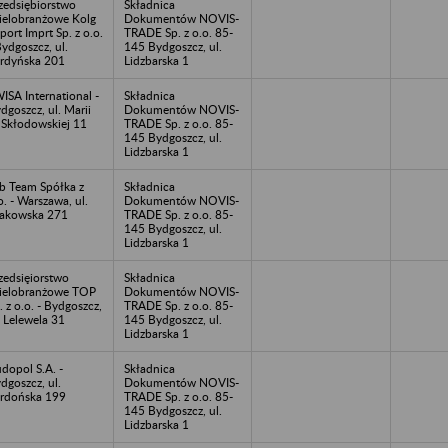
zedsiębiorstwo
Składnica
elobranżowe Kolg
Dokumentów NOVIS-
port Imprt Sp. z o.o.
TRADE Sp. z o.o. 85-
Bydgoszcz, ul.
145 Bydgoszcz, ul.
rdyńska 201
Lidzbarska 1
ISA International -
Składnica
dgoszcz, ul. Marii
Dokumentów NOVIS-
 Skłodowskiej 11
TRADE Sp. z o.o. 85-
145 Bydgoszcz, ul.
Lidzbarska 1
b Team Spółka z
Składnica
o. - Warszawa, ul.
Dokumentów NOVIS-
akowska 271
TRADE Sp. z o.o. 85-
145 Bydgoszcz, ul.
Lidzbarska 1
zedsięiorstwo
Składnica
elobranżowe TOP
Dokumentów NOVIS-
. z o.o. - Bydgoszcz,
TRADE Sp. z o.o. 85-
. Lelewela 31
145 Bydgoszcz, ul.
Lidzbarska 1
dopol S.A. -
Składnica
dgoszcz, ul.
Dokumentów NOVIS-
rdońska 199
TRADE Sp. z o.o. 85-
145 Bydgoszcz, ul.
Lidzbarska 1