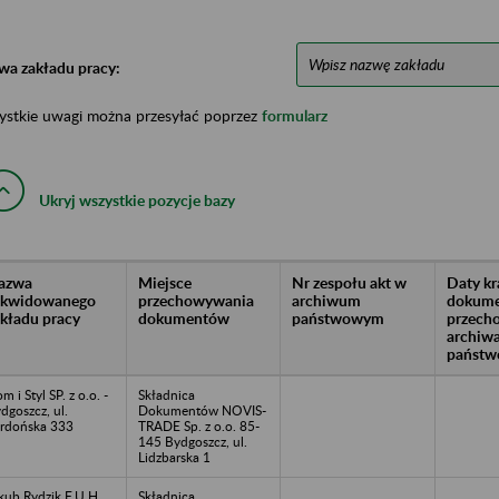
wa zakładu pracy:
ystkie uwagi można przesyłać poprzez
formularz
Ukryj wszystkie pozycje bazy
azwa
Miejsce
Nr zespołu akt w
Daty k
likwidowanego
przechowywania
archiwum
dokume
akładu pracy
dokumentów
państwowym
przech
archiw
państw
m i Styl SP. z o.o. -
Składnica
dgoszcz, ul.
Dokumentów NOVIS-
rdońska 333
TRADE Sp. z o.o. 85-
145 Bydgoszcz, ul.
Lidzbarska 1
kub Rydzik F.U.H.
Składnica