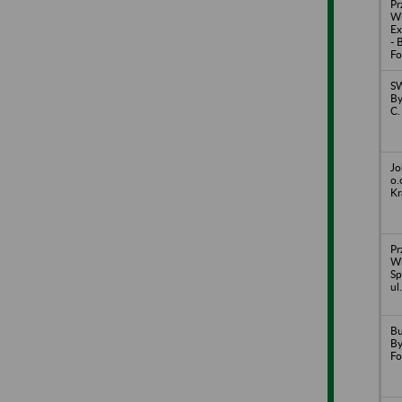
Pr
Wi
Ex
- 
Fo
SW
By
C.
Jo
o.
Kr
Pr
Wi
Sp
ul
Bu
By
Fo