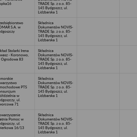
opka16
TRADE Sp. z o.o. 85-
145 Bydgoszcz, ul.
Lidzbarska 1
zedsiębiorstwo
Składnica
OMAR S.A. w
Dokumentów NOVIS-
dgoszczy
TRADE Sp. z o.o. 85-
145 Bydgoszcz, ul.
Lidzbarska 1
kład Stolarki Irena
Składnica
wasz - Koronowo,
Dokumentów NOVIS-
. Ogrodowa 83
TRADE Sp. z o.o. 85-
145 Bydgoszcz, ul.
Lidzbarska 1
morskie
Składnica
warzystwo
Dokumentów NOVIS-
amochodowe PTS
TRADE Sp. z o.o. 85-
nsurcjum
145 Bydgoszcz, ul.
ółdzielnia w
Lidzbarska 1
dgoszczy, ul.
worcowa 71
owarzyszenie
Składnica
atnia Pomoc w
Dokumentów NOVIS-
dgoszczy, ul.
TRADE Sp. z o.o. 85-
ierkowa 16/13
145 Bydgoszcz, ul.
Lidzbarska 1