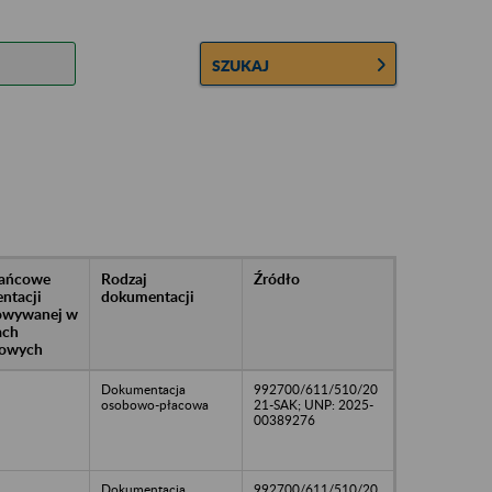
SZUKAJ
rańcowe
Rodzaj
Źródło
ntacji
dokumentacji
owywanej w
ach
owych
Dokumentacja
992700/611/510/20
osobowo-płacowa
21-SAK; UNP: 2025-
00389276
Dokumentacja
992700/611/510/20