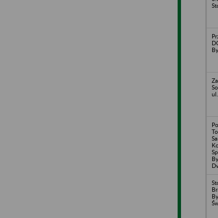
St
Pr
D
By
Za
So
ul
Po
To
S
Ko
Sp
By
D
St
Br
By
Św