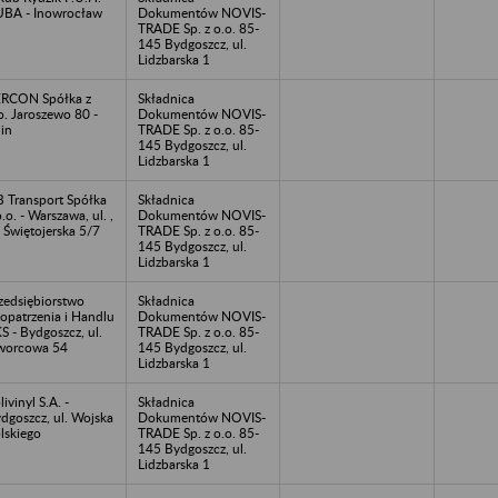
BA - Inowrocław
Dokumentów NOVIS-
TRADE Sp. z o.o. 85-
145 Bydgoszcz, ul.
Lidzbarska 1
RCON Spółka z
Składnica
o. Jaroszewo 80 -
Dokumentów NOVIS-
in
TRADE Sp. z o.o. 85-
145 Bydgoszcz, ul.
Lidzbarska 1
 Transport Spółka
Składnica
o.o. - Warszawa, ul. ,
Dokumentów NOVIS-
. Świętojerska 5/7
TRADE Sp. z o.o. 85-
145 Bydgoszcz, ul.
Lidzbarska 1
zedsiębiorstwo
Składnica
opatrzenia i Handlu
Dokumentów NOVIS-
S - Bydgoszcz, ul.
TRADE Sp. z o.o. 85-
worcowa 54
145 Bydgoszcz, ul.
Lidzbarska 1
livinyl S.A. -
Składnica
dgoszcz, ul. Wojska
Dokumentów NOVIS-
lskiego
TRADE Sp. z o.o. 85-
145 Bydgoszcz, ul.
Lidzbarska 1