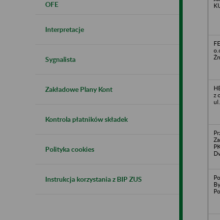
OFE
KU
Interpretacje
FE
o.
Żn
Sygnalista
HB
Zakładowe Plany Kont
z 
ul
Kontrola płatników składek
Pr
Za
PK
Polityka cookies
D
Po
Instrukcja korzystania z BIP ZUS
By
Po