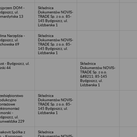
ojprzem DOM -
Składnica
dgoszcz, ul.
Dokumentów NOVIS-
rnardyńska 13
TRADE Sp. z o.o. 85-
145 Bydgoszcz, ul.
Lidzbarska 1
lma Narzędzia -
Składnica
dgoszcz, ul.
Dokumentów NOVIS-
chowska 69
TRADE Sp. z o.o. 85-
145 Bydgoszcz, ul.
Lidzbarska 1
ust - Bydgoszcz, ul.
Składnica
inki 44
Dokumentów NOVIS-
TRADE Sp. z o.o.
&#8211; 85-145
Bydgoszcz, ul.
Lidzbarska 1
zedsiębiorstwo
Składnica
odukcyjno
Dokumentów NOVIS-
ontażowe
TRADE Sp. z o.o. 85-
ektromontaż
145 Bydgoszcz, ul.
morski -
Lidzbarska 1
dgoszcz, ul.
unwaldzka 229
akovit Spółka z
Składnica
o. - Koronowo
Dokumentów NOVIS-