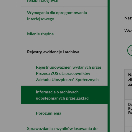
rehabilitacyjnych
Wymagania dla oprogramowania
Naz
interfejsowego
Wsz
Mienie zbędne
Rejestry, ewidencje i archiwa
Rejestr upoważnień wydanych przez
Prezesa ZUS dla pracowników
N
z
Zakładu Ubezpieczeń Społecznych
z
Informacja o archiwach
udostępnianych przez Zakład
Do
By
Fo
Porozumienia
Sprawozdania z wyników losowania do
Ja