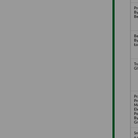
Pr
By
Be
Be
By
Ło
Tr
Gl
Pr
Pr
M
El
Po
By
Gr
Sm
o.