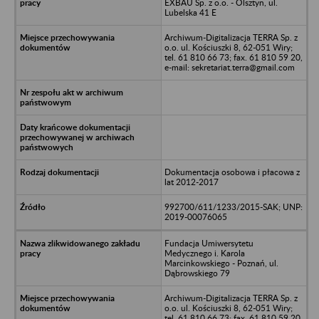
EXBAU Sp. z o.o. - Olsztyn, ul.
Lubelska 41 E
Archiwum-Digitalizacja TERRA Sp. z
o.o. ul. Kościuszki 8, 62-051 Wiry;
tel. 61 810 66 73; fax. 61 810 59 20,
e-mail: sekretariat.terra@gmail.com
Dokumentacja osobowa i płacowa z
lat 2012-2017
992700/611/1233/2015-SAK; UNP:
2019-00076065
Fundacja Umiwersytetu
Medycznego i. Karola
Marcinkowskiego - Poznań, ul.
Dąbrowskiego 79
Archiwum-Digitalizacja TERRA Sp. z
o.o. ul. Kościuszki 8, 62-051 Wiry;
tel. 61 810 66 73; fax. 61 810 59 20,