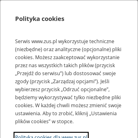
Polityka cookies
Szukaj
Menu
Serwis www.zus.pl wykorzystuje techniczne
(niezbędne) oraz analityczne (opcjonalne) pliki
Rejestry, ewidencje i archiwa
cookies. Możesz zaakceptować wykorzystanie
Baza zlikwidowanych lub
przez nas wszystkich takich plików (przycisk
„Przejdź do serwisu”) lub dostosować swoje
przekształconych zakładów pracy
zgody (przycisk „Zarządzaj opcjami”). Jeśli
wybierzesz przycisk „Odrzuć opcjonalne”,
Nazwa zakładu pracy:
będziemy wykorzystywać tylko niezbędne pliki
cookies. W każdej chwili możesz zmienić swoje
ustawienia. Aby to zrobić, kliknij „Ustawienia
plików cookies” w stopce.
SZUKAJ
Polityka cookies dla www.zus.pl