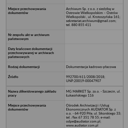
Archiwum Sp. z o.o. z siedzibą w
Ostrowie Wielkopolskim – Ostrów
Wielkopolski , ul. Krotoszyńska 161;
sekretariat.archiwum@gmail.com;
tel. 880 855 411
Dokumentacja kadrowo-płacowa
992700/611/2008/2018;
UNP:20019-00047907
MG MARKET Sp. zo.o. - Szczecin, ul.
Łukasińskiego 116
Ośrodek Archiwizacji i Usług
Ekonomicznych AUDIATOR Sp. z
o.o. - 64-920 Piła; ul. Sikorskiego 33;
tel. /fax 67 351 78 55; e-mail:
odpe@audiator.com.pl;
www.audiator.com.pl