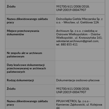
992700/611/2008/2018;
UNP:20019-00047907
Dolnośląska Giełda Mleczarska Sp. z
o.o. - Wrocław, ul. Giełdowa 12A
Archiwum Sp. z o.o. z siedzibą w
Ostrowie Wielkopolskim – Ostrów
Wielkopolski , ul. Krotoszyńska 161;
sekretariat.archiwum@gmail.com;
tel. 880 855 411
Dokumentacja osobowo-płacowa
992700/611/2008/2018;
UNP:20019-00047907
PPUiH METROL Sp. z o.o -
Kamieniec Ząbkowicki, ul. Kolejowa
44