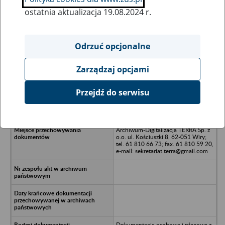
ostatnia aktualizacja 19.08.2024 r.
Wszystkie uwagi można przesyłać poprzez
formularz
Odrzuć opcjonalne
Zarządzaj opcjami
Ukryj wszystkie pozycje bazy
Przejdź do serwisu
CHEMI- Plon Sp. z o.o. - Giżycko, ul.
Suwalska 27
Archiwum-Digitalizacja TERRA Sp. z
o.o. ul. Kościuszki 8, 62-051 Wiry;
tel. 61 810 66 73; fax. 61 810 59 20,
e-mail: sekretariat.terra@gmail.com
Dokumentacja osobowa i płacowa z