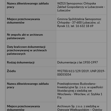
WZGS Samopomoc Chłopska
Zakład Gospodarczy w Lubaczowie -
Lubaczów
Gminna Spółdzielnia Samopomoc
Chłopska - 37-600 Lubaczów, ul.
Rynek 11; tel. 16 632 18 69
Dokumentacja z lat 1950-1997
992700/611/129/2019; UNP:2019-
00055054
Przedsiębiorstwo Budowlano-
Inwestycyjne Sp. z o.o. w upadłości
likwidacyjnej z siedzibą we
Wrocławiu - Wrocław, ul. Szybka 1
F/a
Archiwum Sp. z o.o. z siedzibą w
Ostrowie Wielkopolskim – Ostrów