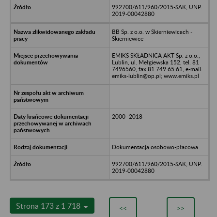
992700/611/960/2015-SAK; UNP:
2019-00042880
BB Sp. z o.o. w Skierniewicach -
Skierniewice
EMIKS SKŁADNICA AKT Sp. z o.o.,
Lublin, ul. Mełgiewska 152, tel. 81
7496560; fax 81 749 65 61; e-mail:
emiks-lublin@op.pl; www.emiks.pl
2000 -2018
Dokumentacja osobowo-płacowa
992700/611/960/2015-SAK; UNP:
2019-00042880
Strona 173 z 1 718
<<
>>