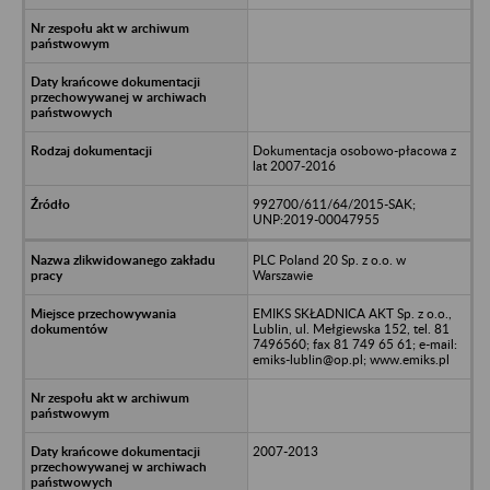
Dokumentacja osobowo-płacowa z
lat 2007-2016
992700/611/64/2015-SAK;
UNP:2019-00047955
PLC Poland 20 Sp. z o.o. w
Warszawie
EMIKS SKŁADNICA AKT Sp. z o.o.,
Lublin, ul. Mełgiewska 152, tel. 81
7496560; fax 81 749 65 61; e-mail:
emiks-lublin@op.pl; www.emiks.pl
2007-2013