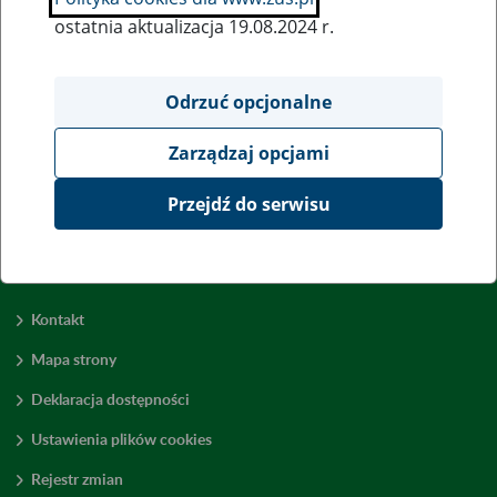
ostatnia aktualizacja 19.08.2024 r.
Wszystkie uwagi można przesyłać poprzez
formularz
Odrzuć opcjonalne
Zarządzaj opcjami
Wyświetl wszystkie
Przejdź do serwisu
Kontakt
Mapa strony
Deklaracja dostępności
Ustawienia plików cookies
Rejestr zmian