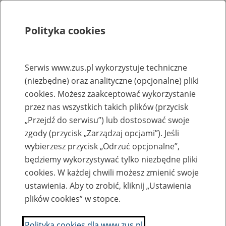
Polityka cookies
Szukaj
Menu
Serwis www.zus.pl wykorzystuje techniczne
(niezbędne) oraz analityczne (opcjonalne) pliki
Rejestry, ewidencje i archiwa
cookies. Możesz zaakceptować wykorzystanie
Baza zlikwidowanych lub
przez nas wszystkich takich plików (przycisk
„Przejdź do serwisu”) lub dostosować swoje
przekształconych zakładów pracy
zgody (przycisk „Zarządzaj opcjami”). Jeśli
wybierzesz przycisk „Odrzuć opcjonalne”,
Nazwa zakładu pracy:
będziemy wykorzystywać tylko niezbędne pliki
cookies. W każdej chwili możesz zmienić swoje
ustawienia. Aby to zrobić, kliknij „Ustawienia
plików cookies” w stopce.
SZUKAJ
Polityka cookies dla www.zus.pl