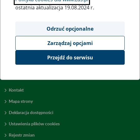
ostatnia aktualizacja 19.08.2024 r.
Wszystkie uwagi można przesyłać poprzez
formularz
Odrzuć opcjonalne
Zarządzaj opcjami
Wyświetl wszystkie
Przejdź do serwisu
Kontakt
Mapa strony
Deklaracja dostępności
Ustawienia plików cookies
Rejestr zmian