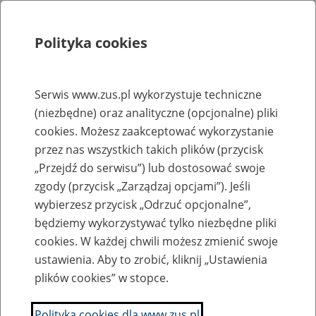
Polityka cookies
Szukaj
Menu
Serwis www.zus.pl wykorzystuje techniczne
(niezbędne) oraz analityczne (opcjonalne) pliki
Rejestry, ewidencje i archiwa
cookies. Możesz zaakceptować wykorzystanie
Baza zlikwidowanych lub
przez nas wszystkich takich plików (przycisk
„Przejdź do serwisu”) lub dostosować swoje
przekształconych zakładów pracy
zgody (przycisk „Zarządzaj opcjami”). Jeśli
wybierzesz przycisk „Odrzuć opcjonalne”,
Nazwa zakładu pracy:
będziemy wykorzystywać tylko niezbędne pliki
cookies. W każdej chwili możesz zmienić swoje
ustawienia. Aby to zrobić, kliknij „Ustawienia
plików cookies” w stopce.
SZUKAJ
Polityka cookies dla www.zus.pl