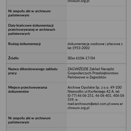
chiwum.org.pl
dokumentacja osobowa i płacowa z
lat 1953-2002
SEke 610A-17/04
ZAGWIŹDZIE Zakład Narzędzi
Gospodarczych Przedsiębiorstwo
Państwowe w Zagwiździu
Archiwa Opolskie Sp. z o.o. 49-100
Niemodlin ul.Korfantego 42 A, tel.
(0-77) 46 06 251, 46 06 401, 406 06
559; e-
mail:archiwum@atol.com.pl;www.ar
chiwum.org.pl