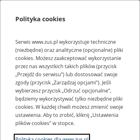
Polityka cookies
Szukaj
Menu
Serwis www.zus.pl wykorzystuje techniczne
(niezbędne) oraz analityczne (opcjonalne) pliki
Rejestry, ewidencje i archiwa
cookies. Możesz zaakceptować wykorzystanie
Baza zlikwidowanych lub
przez nas wszystkich takich plików (przycisk
„Przejdź do serwisu”) lub dostosować swoje
przekształconych zakładów pracy
zgody (przycisk „Zarządzaj opcjami”). Jeśli
wybierzesz przycisk „Odrzuć opcjonalne”,
Nazwa zakładu pracy:
będziemy wykorzystywać tylko niezbędne pliki
cookies. W każdej chwili możesz zmienić swoje
ustawienia. Aby to zrobić, kliknij „Ustawienia
plików cookies” w stopce.
SZUKAJ
Polityka cookies dla www.zus.pl