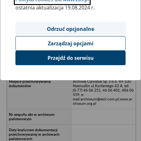
ostatnia aktualizacja 19.08.2024 r.
Wszystkie uwagi można przesyłać poprzez
formularz
Odrzuć opcjonalne
Zarządzaj opcjami
Ukryj wszystkie pozycje bazy
Przejdź do serwisu
MARKO sp. z o.o., Olsztyn
Archiwa Opolskie Sp. z o.o. 49-100
Niemodlin ul.Korfantego 42 A, tel.
(0-77) 46 06 251, 46 06 401, 406 06
559; e-
mail:archiwum@atol.com.pl;www.ar
chiwum.org.pl