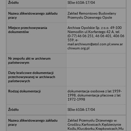
SEke 610A-17/04
Zakład Remontowo Budowlany
Przemysłu Drzewnego Opole
Archiwa Opolskie Sp. z o.o. 49-100
Niemodlin ul.Korfantego 42 A, tel.
(0-77) 46 06 251, 46 06 401, 406 06
559; e-
mail:archiwum@atol.com.pl;www.ar
chiwum.org.pl
dokumentacja osobowa z lat 1959-
1998, dokumentacja płacowa z lat
1972-1998
SEke 610A-17/04
Zakład Przemysłu Drzewnego w:
Grodźcu,Karłowicach,Kędzierzynie
Koźlu,Kluczborku,Krapkowicach,Mu