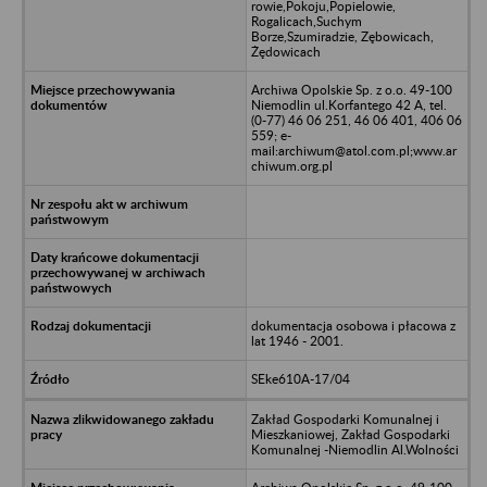
rowie,Pokoju,Popielowie,
Rogalicach,Suchym
Borze,Szumiradzie, Zębowicach,
Żędowicach
Archiwa Opolskie Sp. z o.o. 49-100
Niemodlin ul.Korfantego 42 A, tel.
(0-77) 46 06 251, 46 06 401, 406 06
559; e-
mail:archiwum@atol.com.pl;www.ar
chiwum.org.pl
dokumentacja osobowa i płacowa z
lat 1946 - 2001.
SEke610A-17/04
Zakład Gospodarki Komunalnej i
Mieszkaniowej, Zakład Gospodarki
Komunalnej -Niemodlin Al.Wolności