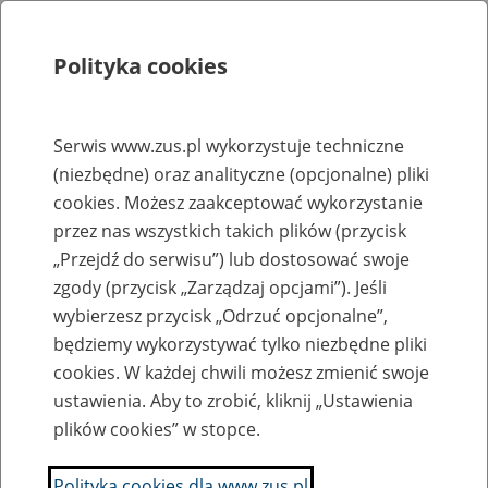
Polityka cookies
Szukaj
Menu
Serwis www.zus.pl wykorzystuje techniczne
(niezbędne) oraz analityczne (opcjonalne) pliki
Rejestry, ewidencje i archiwa
cookies. Możesz zaakceptować wykorzystanie
Baza zlikwidowanych lub
przez nas wszystkich takich plików (przycisk
„Przejdź do serwisu”) lub dostosować swoje
przekształconych zakładów pracy
zgody (przycisk „Zarządzaj opcjami”). Jeśli
wybierzesz przycisk „Odrzuć opcjonalne”,
Nazwa zakładu pracy:
będziemy wykorzystywać tylko niezbędne pliki
cookies. W każdej chwili możesz zmienić swoje
ustawienia. Aby to zrobić, kliknij „Ustawienia
plików cookies” w stopce.
SZUKAJ
Polityka cookies dla www.zus.pl