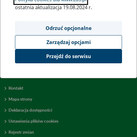
ostatnia aktualizacja 19.08.2024 r.
Wszystkie uwagi można przesyłać poprzez
formularz
Odrzuć opcjonalne
Zarządzaj opcjami
Wyświetl wszystkie
Przejdź do serwisu
Kontakt
Mapa strony
Deklaracja dostępności
Ustawienia plików cookies
Rejestr zmian