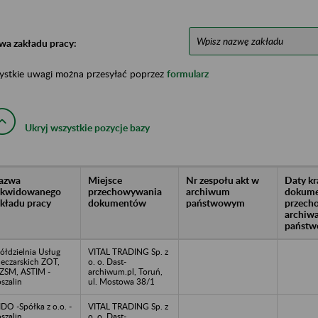
wa zakładu pracy:
ystkie uwagi można przesyłać poprzez
formularz
Ukryj wszystkie pozycje bazy
azwa
Miejsce
Nr zespołu akt w
Daty k
likwidowanego
przechowywania
archiwum
dokume
akładu pracy
dokumentów
państwowym
przech
archiw
państw
ółdzielnia Usług
VITAL TRADING Sp. z
eczarskich ZOT,
o. o. Dast-
SM, ASTIM -
archiwum.pl, Toruń,
szalin
ul. Mostowa 38/1
DO -Spółka z o.o. -
VITAL TRADING Sp. z
szalin
o. o. Dast-