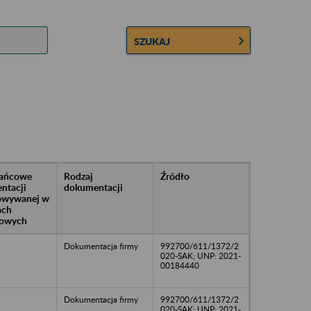
SZUKAJ
rańcowe
Rodzaj
Źródło
ntacji
dokumentacji
owywanej w
ach
owych
Dokumentacja firmy
992700/611/1372/2
020-SAK; UNP: 2021-
00184440
Dokumentacja firmy
992700/611/1372/2
020-SAK; UNP: 2021-