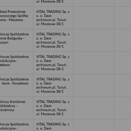
ul. Mostowa 38/1
kład Przetwórsta
VITAL TRADING Sp. z
ozywczego Spółka
o. o. Dast-
wna - Maszewo
archiwum.pl, Toruń,
ul. Mostowa 38/1
lnicza Spółdzielnia
VITAL TRADING Sp. z
emia Bydgoska -
o. o. Dast-
uszyn
archiwum.pl, Toruń,
ul. Mostowa 38/1
lnicza Spółdzielnia
VITAL TRADING Sp. z
odukcyjna -
o. o. Dast-
etlewo
archiwum.pl, Toruń,
ul. Mostowa 38/1
lnicza Spółdzielnia
VITAL TRADING Sp. z
 -lecie - Kowalewo
o. o. Dast-
archiwum.pl, Toruń,
ul. Mostowa 38/1
lniczy Kombinat
VITAL TRADING Sp. z
ółdzielczy -
o. o. Dast-
ściernica
archiwum.pl, Toruń,
ul. Mostowa 38/1
lnicza Spółdzielnia
VITAL TRADING Sp. z
odukcyjna -
o. o. Dast-