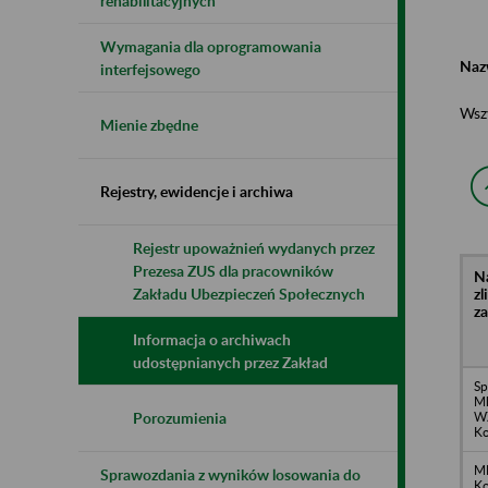
rehabilitacyjnych
Wymagania dla oprogramowania
Naz
interfejsowego
Wsz
Mienie zbędne
Rejestry, ewidencje i archiwa
Rejestr upoważnień wydanych przez
Prezesa ZUS dla pracowników
N
z
Zakładu Ubezpieczeń Społecznych
z
Informacja o archiwach
udostępnianych przez Zakład
Sp
Ml
WZ
Porozumienia
Ko
MI
Sprawozdania z wyników losowania do
Ko