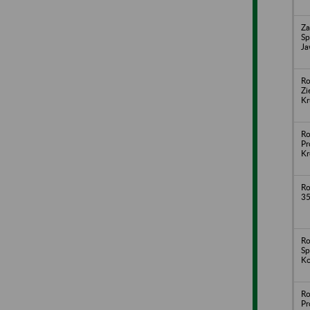
Za
Sp
Ja
Ro
Zi
Kr
Ro
Pr
Kr
Ro
35
Ro
Sp
Ko
Ro
Pr