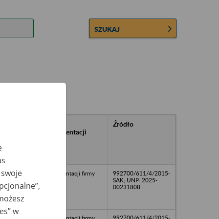
SZUKAJ
rańcowe
Rodzaj
Źródło
ntacji
dokumentacji
owywanej w
e
ach
owych
as
 swoje
dokumentacji firmy
992700/611/4/2015-
SAK; UNP: 2025-
opcjonalne”,
00231808
 możesz
ies” w
dokumentacji firmy
992700/611/4/2015-