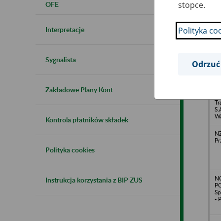
stopce.
OFE
KO
Po
Interpretacje
Polityka co
Wi
Sp
MI
Sygnalista
Odrzuć
CO
Zakładowe Plany Kont
(P
Tr
S.
Wa
Kontrola płatników składek
NZ
Pr
Polityka cookies
N
Instrukcja korzystania z BIP ZUS
PO
Sp
- 