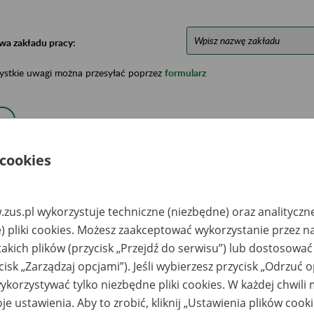
wa zakładu pracy:
ystkie uwagi można przesyłać poprzez
formularz
Ukryj wszystkie pozycje bazy
 cookies
azwa
Miejsce
Nr zespołu akt w
Daty k
likwidowanego
przechowywania
archiwum
dokume
akładu pracy
dokumentów
państwowym
przech
zus.pl wykorzystuje techniczne (niezbędne) oraz analityczn
archiw
państw
) pliki cookies. Możesz zaakceptować wykorzystanie przez n
takich plików (przycisk „Przejdź do serwisu”) lub dostosować
 Spółka z o.o. -
ARCHEON Składnica
znań
Akt Pracowniczych
cisk „Zarządzaj opcjami”). Jeśli wybierzesz przycisk „Odrzuć 
Spółka z o.o. ul.
Poznańska 15 62-080
korzystywać tylko niezbędne pliki cookies. W każdej chwili
Góra
je ustawienia. Aby to zrobić, kliknij „Ustawienia plików cook
pitale Prywatne
ARCHEON Składnica