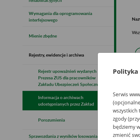
rehabilitacyjnych
Wymagania dla oprogramowania
Naz
interfejsowego
Wsz
Mienie zbędne
Rejestry, ewidencje i archiwa
Polityka
Rejestr upoważnień wydanych przez
Prezesa ZUS dla pracowników
N
z
Zakładu Ubezpieczeń Społecznych
z
Serwis www.
Informacja o archiwach
(opcjonalne
udostępnianych przez Zakład
wszystkich 
EP
Po
zgody (przy
Porozumienia
będziemy wy
zmienić swo
Sprawozdania z wyników losowania do
Sz