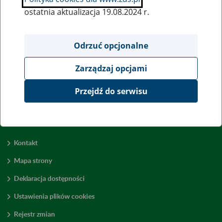
ostatnia aktualizacja 19.08.2024 r.
Wszystkie uwagi można przesyłać poprzez
formularz
Odrzuć opcjonalne
Zarządzaj opcjami
Wyświetl wszystkie
Przejdź do serwisu
Kontakt
Mapa strony
Deklaracja dostępności
Ustawienia plików cookies
Rejestr zmian