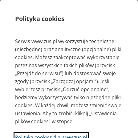
Polityka cookies
Szukaj
Menu
Serwis www.zus.pl wykorzystuje techniczne
(niezbędne) oraz analityczne (opcjonalne) pliki
Rejestry, ewidencje i archiwa
cookies. Możesz zaakceptować wykorzystanie
Baza zlikwidowanych lub
przez nas wszystkich takich plików (przycisk
„Przejdź do serwisu”) lub dostosować swoje
przekształconych zakładów pracy
zgody (przycisk „Zarządzaj opcjami”). Jeśli
wybierzesz przycisk „Odrzuć opcjonalne”,
Nazwa zakładu pracy:
będziemy wykorzystywać tylko niezbędne pliki
cookies. W każdej chwili możesz zmienić swoje
ustawienia. Aby to zrobić, kliknij „Ustawienia
plików cookies” w stopce.
SZUKAJ
Polityka cookies dla www.zus.pl