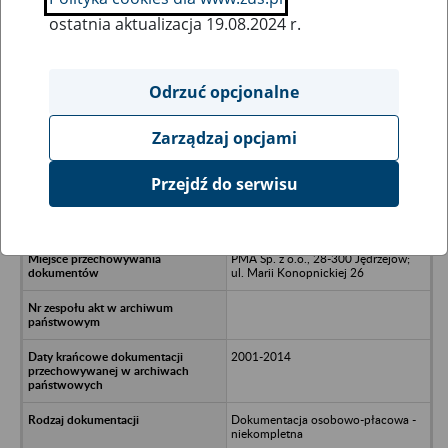
ostatnia aktualizacja 19.08.2024 r.
Wszystkie uwagi można przesyłać poprzez
formularz
Odrzuć opcjonalne
Zarządzaj opcjami
Ukryj wszystkie pozycje bazy
Przejdź do serwisu
Spółdzielnia Obrotu Artykułami
Przemysłu Lekkiego w Kielcach
PMA Sp. z o.o., 28-300 Jędrzejów;
ul. Marii Konopnickiej 26
2001-2014
Dokumentacja osobowo-płacowa -
niekompletna