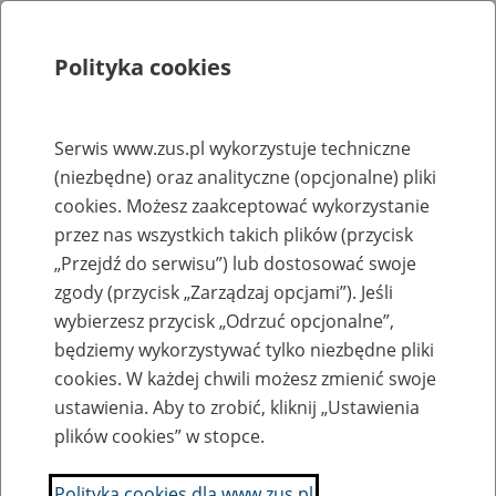
Polityka cookies
Szukaj
Menu
Serwis www.zus.pl wykorzystuje techniczne
(niezbędne) oraz analityczne (opcjonalne) pliki
Rejestry, ewidencje i archiwa
cookies. Możesz zaakceptować wykorzystanie
Baza zlikwidowanych lub
przez nas wszystkich takich plików (przycisk
„Przejdź do serwisu”) lub dostosować swoje
przekształconych zakładów pracy
zgody (przycisk „Zarządzaj opcjami”). Jeśli
wybierzesz przycisk „Odrzuć opcjonalne”,
Nazwa zakładu pracy:
będziemy wykorzystywać tylko niezbędne pliki
cookies. W każdej chwili możesz zmienić swoje
ustawienia. Aby to zrobić, kliknij „Ustawienia
plików cookies” w stopce.
SZUKAJ
Polityka cookies dla www.zus.pl