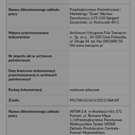
Przedsiębiorstwo Pośrednictwa i
Marketingu "Duet" Wacław
Dawidowicz,/n73-110 Stargard
Szczeciński, ul. Kościuszki 40/1
Archiwum Usługowe Filia Transprin-
u , Sp. zo.o., 24-100 Góra Puławska,
ul. Długa 34, tel./fax (081)880 50
04) www.transprin.pl
osobowo-płacowa
992700/6116/6/2012/SAK/AT
WITAR S.A. w likwidacji/n61-371
Poznań, ul. Romana Maya
1;/nPrzedsiębiorstwo Panstwowe
Wielkopolskie Tartaki WITAR
Zakłady Produkcyjne: Centrala -
Poznań Województwo