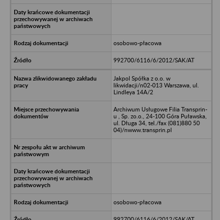
osobowo-płacowa
992700/6116/6/2012/SAK/AT
Jakpol Spółka z o.o. w
likwidacji/n02-013 Warszawa, ul.
Lindleya 14A/2
Archiwum Usługowe Filia Transprin-
u , Sp. zo.o., 24-100 Góra Puławska,
ul. Długa 34, tel./fax (081)880 50
04)/nwww.transprin.pl
osobowo-płacowa
992700/6116/6/2012/SAK/AT