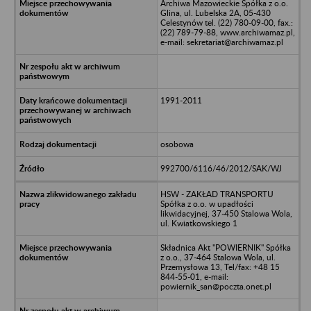
Archiwa Mazowieckie Spółka z o.o.
Glina, ul. Lubelska 2A, 05-430
Celestynów tel. (22) 780-09-00, fax.:
(22) 789-79-88, www.archiwamaz.pl,
e-mail: sekretariat@archiwamaz.pl
1991-2011
osobowa
992700/6116/46/2012/SAK/WJ
HSW - ZAKŁAD TRANSPORTU
Spółka z o.o. w upadłości
likwidacyjnej, 37-450 Stalowa Wola,
ul. Kwiatkowskiego 1
Składnica Akt "POWIERNIK" Spółka
z o.o., 37-464 Stalowa Wola, ul.
Przemysłowa 13, Tel/fax: +48 15
844-55-01, e-mail:
powiernik_san@poczta.onet.pl