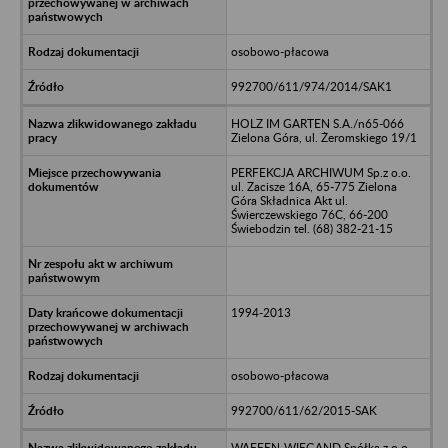
osobowo-płacowa
992700/611/974/2014/SAK1
HOLZ IM GARTEN S.A./n65-066
Zielona Góra, ul. Żeromskiego 19/1
PERFEKCJA ARCHIWUM Sp.z o.o.
ul. Zacisze 16A, 65-775 Zielona
Góra Składnica Akt ul.
Świerczewskiego 76C, 66-200
Świebodzin tel. (68) 382-21-15
1994-2013
osobowo-płacowa
992700/611/62/2015-SAK
WAFFEN-WIEGAND Spółka z o.o.