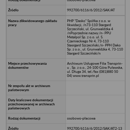
992700/6116/6/2012/SAK/AT
PHP "Dasko" Spółka z o.o. w
likwidacji, /n73-110 Stargard
Szczeciński, ul. Grunwaldzka 4
/nPoprzednie nazwy:/n- PPU
Metalpol Sp. z o.o. ul. S.
Czarnieckiego Nr 4, 73-110
Stasrgard Szczeciński;/n- PPH Dako
Sp. z o.o., ul. Grunwaldzka 4, 73-110
Stargard Szczeciński/n
Archiwum Usługowe Filia Transprin-
u , Sp. z o.o., 24-100 Góra Puławska,
ul. Długa 34, tel./fax (081)880 50
04) www.transprin.pl
osobowo-płacowa
992700/6116/6/2012/SAK/AT2-13