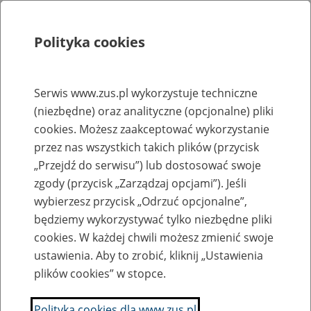
Polityka cookies
Szukaj
Menu
Serwis www.zus.pl wykorzystuje techniczne
(niezbędne) oraz analityczne (opcjonalne) pliki
Rejestry, ewidencje i archiwa
cookies. Możesz zaakceptować wykorzystanie
Baza zlikwidowanych lub
przez nas wszystkich takich plików (przycisk
„Przejdź do serwisu”) lub dostosować swoje
przekształconych zakładów pracy
zgody (przycisk „Zarządzaj opcjami”). Jeśli
wybierzesz przycisk „Odrzuć opcjonalne”,
Nazwa zakładu pracy:
będziemy wykorzystywać tylko niezbędne pliki
cookies. W każdej chwili możesz zmienić swoje
ustawienia. Aby to zrobić, kliknij „Ustawienia
plików cookies” w stopce.
SZUKAJ
Polityka cookies dla www.zus.pl