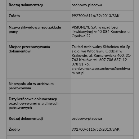
osobowo-płacowa
992700/6116/52/2013/SAK
VISIONEYE S.A. w upadłości
likwidacyjnej /n40-084 Katowice, ul.
Opolska 22
Zakład Archiwalny Składnica Akt Sp.
z o.o. we Wrocławiu Oddział w
Krakowie, ul. Kantorowicka 400, 31-
763 Kraków; tel. 607 706 637; 12
378 31 76;
archiwumaktczestochowa@archiwu
m.biz.pl
osobowo-płacowa
992700/6116/52/2013/SAK