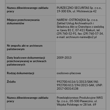
PURZECZKO SECURITAS Sp. z o.o.,
19-300 Ełk, ul. Mickiewicza 42
NAREW–OSTROŁĘKA Sp. z o.o.
Zakład Usług Archiwalnych i
Składnica Akt w Ostrołęce z siedzibą
w: Ławy 81 C, 07-411 Rzekuń, tel.
(29) 760-52-91, fax: (29) 760-57-34,
e-mail: archiwum-narew@o2.pl
2009-2013
osobowo-płacowa
992700/6116/1/2013/SAK/WJ;
992700/611/194/2015-SAK, UNP:
2017-00314138
Przedsiębiorstwo Produkcyjne WKS
Sp. z o.o., 05-500 Piaseczno, ul.
Wojska Polskiego nr 28 lok. 69