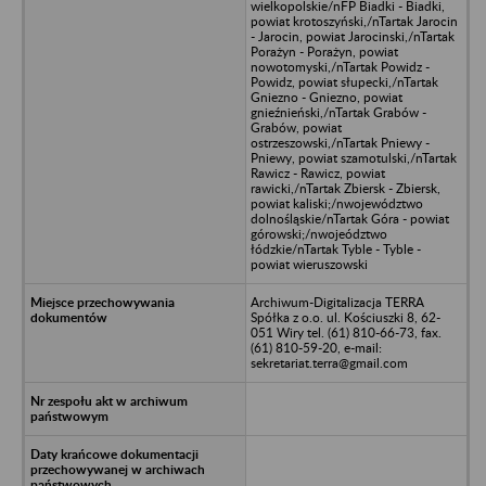
wielkopolskie/nFP Biadki - Biadki,
powiat krotoszyński,/nTartak Jarocin
- Jarocin, powiat Jarocinski,/nTartak
Porażyn - Porażyn, powiat
nowotomyski,/nTartak Powidz -
Powidz, powiat słupecki,/nTartak
Gniezno - Gniezno, powiat
gnieźnieński,/nTartak Grabów -
Grabów, powiat
ostrzeszowski,/nTartak Pniewy -
Pniewy, powiat szamotulski,/nTartak
Rawicz - Rawicz, powiat
rawicki,/nTartak Zbiersk - Zbiersk,
powiat kaliski;/nwojewództwo
dolnośląskie/nTartak Góra - powiat
górowski;/nwojeództwo
łódzkie/nTartak Tyble - Tyble -
powiat wieruszowski
Archiwum-Digitalizacja TERRA
Spółka z o.o. ul. Kościuszki 8, 62-
051 Wiry tel. (61) 810-66-73, fax.
(61) 810-59-20, e-mail:
sekretariat.terra@gmail.com