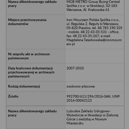
MGB METRO Group Buing Central
Spółka z o.o. w likwidacji, 02-183
Warszawa, Al. Krakowska 61
Iron Mountain Polska Spółka z o.o.,
ul. Regulska 2, Reguły k/Warszawy,
05-820 Piastów, tel. 48 785 190 105
- mobile, 48 22 43-35-531 - office,
fax: 48 22 43-35-267; e-mail:
Magdalena.Tatarkowska@ironmount
ain.pl
2007-2010
osobowo-płacowa
992700/611/296/2016-SAK; UNP:
2016-00042122
Lubuskie Zakłady Usługowo-
Wytwórcze w likwidacji w Zielonej
Górze z siedzibą w Nowym
Miasteczku