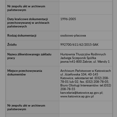
1996-2005
osobowo-płacowa
992700/611/62/2015-SAK
Hurtownia Tłuszczów Roślinnych
Jadwiga Sczeponik Spółka
jawna/n41-800 Zabrze, ul. Wandy 1
Archiwum Państwowe w Katowicach
ul. Józefowska 104, 40-145
Katowice, sekretariat tel. (032) 208-
78-01 lub 02, fax. (032) 208-78-05,
Biuro Obsługi Interesantów: tel.(032)
208-78-55
kancelaria@katowice.ap.gov.pl;
www.katowice.ap.gov.pl