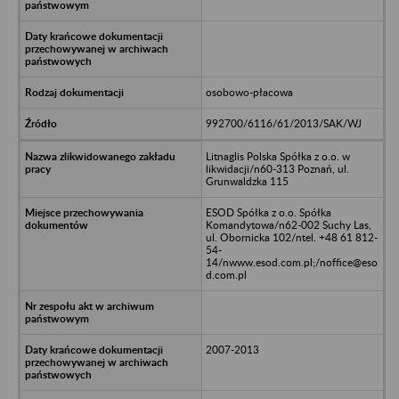
osobowo-płacowa
992700/6116/61/2013/SAK/WJ
Litnaglis Polska Spółka z o.o. w
likwidacji/n60-313 Poznań, ul.
Grunwaldzka 115
ESOD Spółka z o.o. Spółka
Komandytowa/n62-002 Suchy Las,
ul. Obornicka 102/ntel. +48 61 812-
54-
14/nwww.esod.com.pl;/noffice@eso
d.com.pl
2007-2013