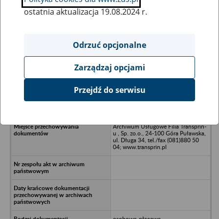
ostatnia aktualizacja 19.08.2024 r.
Wszystkie uwagi można przesyłać poprzez
formularz
Odrzuć opcjonalne
Zarządzaj opcjami
Ukryj wszystkie pozycje bazy
Przejdź do serwisu
FHU "Ananke" Anna Siodłak, 72-005
Przecław, Przecław 85/6
Archiwum Usługowe Filia Transprin-
u , Sp. zo.o., 24-100 Góra Puławska,
ul. Długa 34, tel./fax (081)880 50
04; www.transprin.pl
osobowo-płacowa