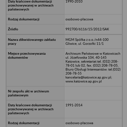
1990-2010
osobowo-płacowa
992700/6116/15/2012/SAK
MGM Spółka z o.o./n44-100
Gliwice, ul. Gorzołki 11/1
Archiwum Państwowe w Katowicach
ul. Józefowska 104, 40-145
Katowice, sekretariat tel. (032) 208-
78-01 lub 02, fax. (032) 208-78-05,
Biuro Obsługi Interesantów: tel.(032)
208-78-55
kancelaria@katowice.ap.gov.pl;
www.katowice.ap.gov.pl
1991-2014
osobowo-płacowa