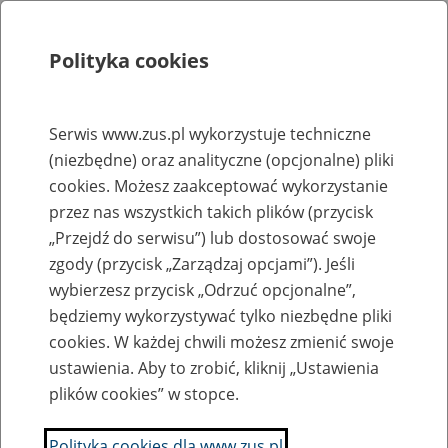
Polityka cookies
Szukaj
Menu
Serwis www.zus.pl wykorzystuje techniczne
(niezbędne) oraz analityczne (opcjonalne) pliki
Rejestry, ewidencje i archiwa
cookies. Możesz zaakceptować wykorzystanie
Baza zlikwidowanych lub
przez nas wszystkich takich plików (przycisk
„Przejdź do serwisu”) lub dostosować swoje
przekształconych zakładów pracy
zgody (przycisk „Zarządzaj opcjami”). Jeśli
wybierzesz przycisk „Odrzuć opcjonalne”,
Nazwa zakładu pracy:
będziemy wykorzystywać tylko niezbędne pliki
cookies. W każdej chwili możesz zmienić swoje
ustawienia. Aby to zrobić, kliknij „Ustawienia
plików cookies” w stopce.
SZUKAJ
Polityka cookies dla www.zus.pl