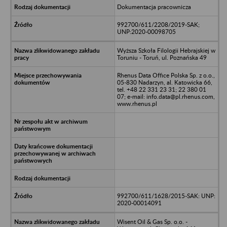
Dokumentacja pracownicza
992700/611/2208/2019-SAK;
UNP:2020-00098705
Wyższa Szkoła Filologii Hebrajskiej w
Toruniu - Toruń, ul. Poznańska 49
Rhenus Data Office Polska Sp. z o.o.,
05-830 Nadarzyn, al. Katowicka 66,
tel. +48 22 331 23 31; 22 380 01
07; e-mail: info.data@pl.rhenus.com,
www.rhenus.pl
992700/611/1628/2015-SAK: UNP:
2020-00014091
Wisent Oil & Gas Sp. o.o. -