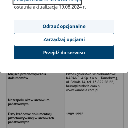
ostatnia aktualizacja 19.08.2024 r.
Wszystkie uwagi można przesyłać poprzez
formularz
Odrzuć opcjonalne
Zarządzaj opcjami
Ukryj wszystkie pozycje bazy
Przejdź do serwisu
POLKON Sp. z o.o. w Tarnobrzegu
Przedsiębiorstwo Wielobranżowe
KARANELA Sp. z o.o. - Tarnobrzeg,
ul. Sokola 14, tel. 15 822 28 22;
biuro@karabela.com.pl;
www.karabela.com.pl
1989-1992