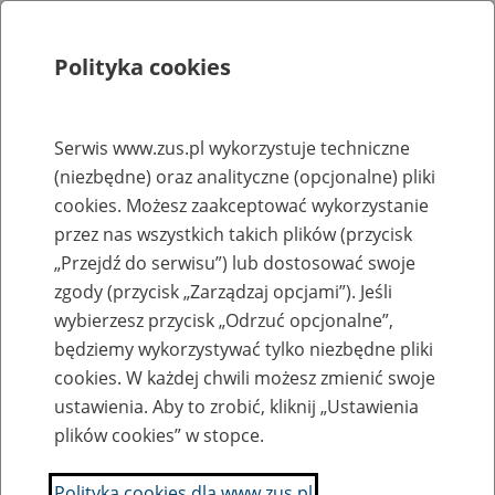
Polityka cookies
Szukaj
Menu
Serwis www.zus.pl wykorzystuje techniczne
(niezbędne) oraz analityczne (opcjonalne) pliki
Rejestry, ewidencje i archiwa
cookies. Możesz zaakceptować wykorzystanie
Baza zlikwidowanych lub
przez nas wszystkich takich plików (przycisk
„Przejdź do serwisu”) lub dostosować swoje
przekształconych zakładów pracy
zgody (przycisk „Zarządzaj opcjami”). Jeśli
wybierzesz przycisk „Odrzuć opcjonalne”,
Nazwa zakładu pracy:
będziemy wykorzystywać tylko niezbędne pliki
cookies. W każdej chwili możesz zmienić swoje
ustawienia. Aby to zrobić, kliknij „Ustawienia
plików cookies” w stopce.
SZUKAJ
Polityka cookies dla www.zus.pl