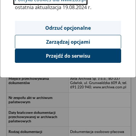
ostatnia aktualizacja 19.08.2024 r.
Wszystkie uwagi można przesyłać poprzez
formularz
Odrzuć opcjonalne
Zarządzaj opcjami
Ukryj wszystkie pozycje bazy
Przejdź do serwisu
EVATIC Sp. z o.o. - Gdańsk, ul.
Norwida 2
Akta Archiwa Sp. z o.o.; 80-337
Gdańsk, ul. Grunwaldzka 609 A; tel.
691 220 940; www.archiwa.com.pl
Dokumentacja osobowo-płacowa