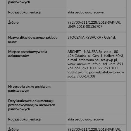
akta osobowo-płacowe
992700/611/1228/2018-SAK-WJ,
UNP: 2018-00136707
STOCZNIA RYBACKA - Gdańsk
ARCHET - NAUSEA Sp. z o.o., 80-
426 Gdańsk, al. Gen. J. Hallera 60/3,
e-mail: archiwum.nausea@wp.pl,
www: arciwum-info.pl; tel. kom. 691
261 661; 691 100 399; 691 100
988 (dzwonić poniedziałek-wtorek w
godz. 9:00-14:00)
akta osobowo-płacowe
992700/611/1228/2018-SAK-WJ,