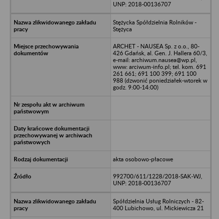
UNP: 2018-00136707
Stężycka Spółdzielnia Rolników -
Stężyca
ARCHET - NAUSEA Sp. z o.o., 80-
426 Gdańsk, al. Gen. J. Hallera 60/3,
e-mail: archiwum.nausea@wp.pl,
www: arciwum-info.pl; tel. kom. 691
261 661; 691 100 399; 691 100
988 (dzwonić poniedziałek-wtorek w
godz. 9:00-14:00)
akta osobowo-płacowe
992700/611/1228/2018-SAK-WJ,
UNP: 2018-00136707
Spółdzielnia Usług Rolniczych - 82-
400 Lubichowo, ul. Mickiewicza 21