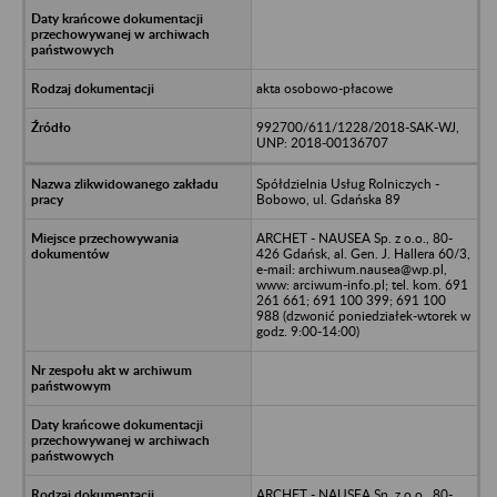
akta osobowo-płacowe
992700/611/1228/2018-SAK-WJ,
UNP: 2018-00136707
Spółdzielnia Usług Rolniczych -
Bobowo, ul. Gdańska 89
ARCHET - NAUSEA Sp. z o.o., 80-
426 Gdańsk, al. Gen. J. Hallera 60/3,
e-mail: archiwum.nausea@wp.pl,
www: arciwum-info.pl; tel. kom. 691
261 661; 691 100 399; 691 100
988 (dzwonić poniedziałek-wtorek w
godz. 9:00-14:00)
ARCHET - NAUSEA Sp. z o.o., 80-