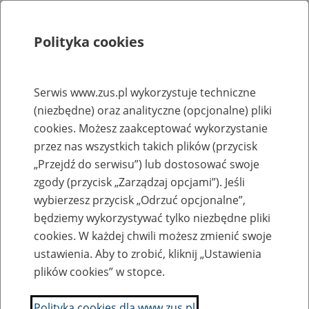
Polityka cookies
Szukaj
Menu
Serwis www.zus.pl wykorzystuje techniczne
(niezbędne) oraz analityczne (opcjonalne) pliki
Rejestry, ewidencje i archiwa
cookies. Możesz zaakceptować wykorzystanie
Baza zlikwidowanych lub
przez nas wszystkich takich plików (przycisk
„Przejdź do serwisu”) lub dostosować swoje
przekształconych zakładów pracy
zgody (przycisk „Zarządzaj opcjami”). Jeśli
wybierzesz przycisk „Odrzuć opcjonalne”,
Nazwa zakładu pracy:
będziemy wykorzystywać tylko niezbędne pliki
cookies. W każdej chwili możesz zmienić swoje
ustawienia. Aby to zrobić, kliknij „Ustawienia
plików cookies” w stopce.
SZUKAJ
Polityka cookies dla www.zus.pl