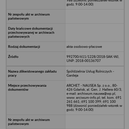
988 (dzwonić poniedziałek-wtorek w
godz. 9:00-14:00)
akta osobowo-płacowe
992700/611/1228/2018-SAK-WJ,
UNP: 2018-00136707
Spółdzielnia Usług Rolniczych -
Gardeja
ARCHET - NAUSEA Sp. z o.o., 80-
426 Gdańsk, al. Gen. J. Hallera 60/3,
e-mail: archiwum.nausea@wp.pl,
www: arciwum-info.pl; tel. kom. 691
261 661; 691 100 399; 691 100
988 (dzwonić poniedziałek-wtorek w
godz. 9:00-14:00)