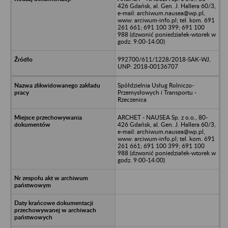
426 Gdańsk, al. Gen. J. Hallera 60/3,
e-mail: archiwum.nausea@wp.pl,
www: arciwum-info.pl; tel. kom. 691
261 661; 691 100 399; 691 100
988 (dzwonić poniedziałek-wtorek w
godz. 9:00-14:00)
992700/611/1228/2018-SAK-WJ,
UNP: 2018-00136707
Spółdzielnia Usług Rolniczo-
Przemysłowych i Transportu -
Rzeczenica
ARCHET - NAUSEA Sp. z o.o., 80-
426 Gdańsk, al. Gen. J. Hallera 60/3,
e-mail: archiwum.nausea@wp.pl,
www: arciwum-info.pl; tel. kom. 691
261 661; 691 100 399; 691 100
988 (dzwonić poniedziałek-wtorek w
godz. 9:00-14:00)