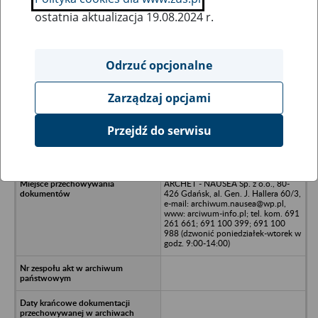
ostatnia aktualizacja 19.08.2024 r.
Wszystkie uwagi można przesyłać poprzez
formularz
Odrzuć opcjonalne
Zarządzaj opcjami
Ukryj wszystkie pozycje bazy
Przejdź do serwisu
Zakłady Stolarki Budowlanej
STOLBUD
ARCHET - NAUSEA Sp. z o.o., 80-
426 Gdańsk, al. Gen. J. Hallera 60/3,
e-mail: archiwum.nausea@wp.pl,
www: arciwum-info.pl; tel. kom. 691
261 661; 691 100 399; 691 100
988 (dzwonić poniedziałek-wtorek w
godz. 9:00-14:00)