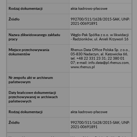
akta kadrowo-płacowe
992700/511/1628/2015-SAK; UNP:
2021-00691891
Węglo-Pak Spółka z o.o. w likwidacji
- Radzionków, ul. Anieli Krzywoń 16
Rhenus Data Office Polska Sp. z o.o.,
05-830 Nadarzyn, al. Katowicka 66,
tel. +48 22 331 23 31; 22 380 01
07; e-mail: info.data@pl.rhenus.com,
www.rhenus.pl
akta kadrowo-płacowe
992700/511/1628/2015-SAK; UNP:
2021-00691891