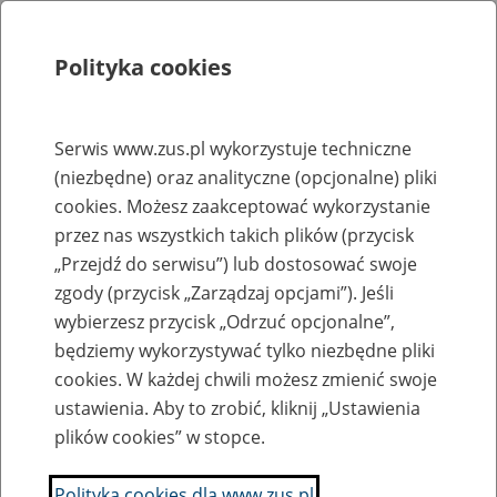
Polityka cookies
Szukaj
Menu
Serwis www.zus.pl wykorzystuje techniczne
(niezbędne) oraz analityczne (opcjonalne) pliki
Rejestry, ewidencje i archiwa
cookies. Możesz zaakceptować wykorzystanie
Baza zlikwidowanych lub
przez nas wszystkich takich plików (przycisk
„Przejdź do serwisu”) lub dostosować swoje
przekształconych zakładów pracy
zgody (przycisk „Zarządzaj opcjami”). Jeśli
wybierzesz przycisk „Odrzuć opcjonalne”,
Nazwa zakładu pracy:
będziemy wykorzystywać tylko niezbędne pliki
cookies. W każdej chwili możesz zmienić swoje
ustawienia. Aby to zrobić, kliknij „Ustawienia
plików cookies” w stopce.
SZUKAJ
Polityka cookies dla www.zus.pl