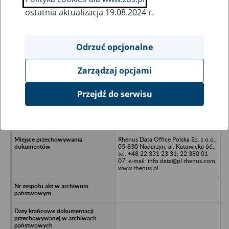
ostatnia aktualizacja 19.08.2024 r.
Wszystkie uwagi można przesyłać poprzez
formularz
Odrzuć opcjonalne
Zarządzaj opcjami
Ukryj wszystkie pozycje bazy
Przejdź do serwisu
WAKO Spółka z o.o. WAKO-WILGA
2 Park Spóla k. w likwidacji - Kraków,
ul. Bługarska 15/U
Rhenus Data Office Polska Sp. z o.o.,
05-830 Nadarzyn, al. Katowicka 66,
tel. +48 22 331 23 31; 22 380 01
07; e-mail: info.data@pl.rhenus.com,
www.rhenus.pl