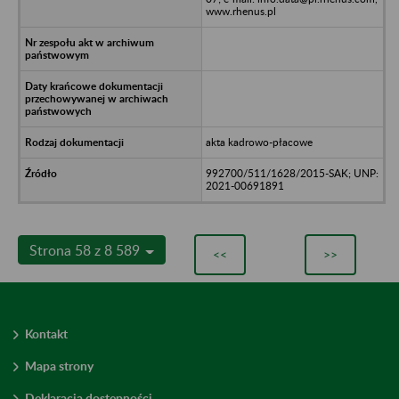
www.rhenus.pl
akta kadrowo-płacowe
992700/511/1628/2015-SAK; UNP:
2021-00691891
Strona 58 z 8 589
<<
>>
Kontakt
Mapa strony
Deklaracja dostępności