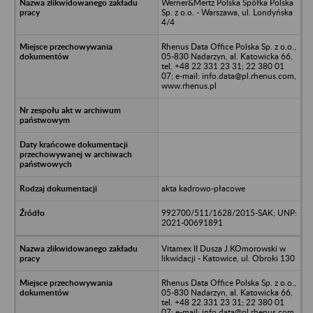
Werner&Mertz Polska Spółka Polska
Sp. z o.o. - Warszawa, ul. Londyńska
4/4
Rhenus Data Office Polska Sp. z o.o.,
05-830 Nadarzyn, al. Katowicka 66,
tel. +48 22 331 23 31; 22 380 01
07; e-mail: info.data@pl.rhenus.com,
www.rhenus.pl
akta kadrowo-płacowe
992700/511/1628/2015-SAK; UNP:
2021-00691891
Vitamex II Dusza J.KOmorowski w
likwidacji - Katowice, ul. Obroki 130
Rhenus Data Office Polska Sp. z o.o.,
05-830 Nadarzyn, al. Katowicka 66,
tel. +48 22 331 23 31; 22 380 01
07; e-mail: info.data@pl.rhenus.com,