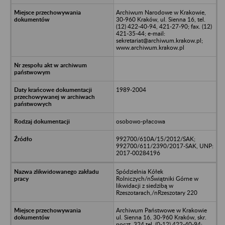
Archiwum Narodowe w Krakowie,
30-960 Kraków, ul. Sienna 16, tel.
(12) 422-40-94, 421-27-90; fax. (12)
421-35-44; e-mail:
sekretariat@archiwum.krakow.pl;
www.archiwum.krakow.pl
1989-2004
osobowo-płacowa
992700/610A/15/2012/SAK;
992700/611/2390/2017-SAK, UNP:
2017-00284196
Spódzielnia Kółek
Rolniczych/nŚwiątniki Górne w
likwidacji z siedzibą w
Rzeszotarach,/nRzeszotary 220
Archiwum Państwowe w Krakowie
ul. Sienna 16, 30-960 Kraków, skr.
poczt. 324 tel. (0-12) 422-40-94;