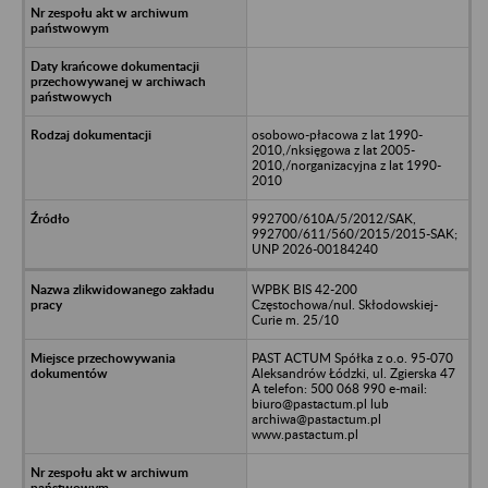
osobowo-płacowa z lat 1990-
2010,/nksięgowa z lat 2005-
2010,/norganizacyjna z lat 1990-
2010
992700/610A/5/2012/SAK,
992700/611/560/2015/2015-SAK;
UNP 2026-00184240
WPBK BIS 42-200
Częstochowa/nul. Skłodowskiej-
Curie m. 25/10
PAST ACTUM Spółka z o.o. 95-070
Aleksandrów Łódzki, ul. Zgierska 47
A telefon: 500 068 990 e-mail:
biuro@pastactum.pl lub
archiwa@pastactum.pl
www.pastactum.pl