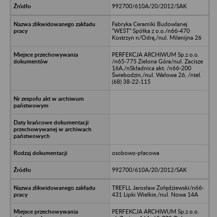
992700/610A/20/2012/SAK
Fabryka Ceramiki Budowlanej
"WEST" Spółka z o.o./n66-470
Kostrzyn n/Odrą,/nul. Milenijna 26
PERFEKCJA ARCHIWUM Sp.z o.o.
/n65-775 Zielona Góra/nul. Zacisze
16A,/nSkładnica akt: /n66-200
Świebodzin,/nul. Wałowa 26, /ntel.
(68) 38-22-115
osobowo-płacowa
992700/610A/20/2012/SAK
TREFLL Jarosław Żołędziewski/n66-
431 Lipki Wielkie,/nul. Nowa 14A
PERFEKCJA ARCHIWUM Sp.z o.o.