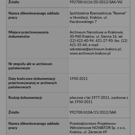
992700/6116/20/2012/SAK/WJ
Spółdzielnia Rzemieślnicza "Resmet"
w likwidacji, Kraków, ul.
Kaczkowskiego 7
Archiwum Narodowe w Krakowie,
30-960 Kraków, ul. Sienna 16, tel.
(12) 422-40-94, 421-27-90; fax. (12)
421-35-44; e-mail:
sekretariat@archiwum.krakow.pl;
www.archiwum.krakow.pl
1950-2011
płacowa z lat 1977-2011, osobowa z
lat 1950-2011
992700/610A/15/2012/SAK
Przedsiębiorstwo Projektowo-
Wdrożeniowe NOWATOR Sp. z o.o.,
Kraków, ul. Zarzecze 69