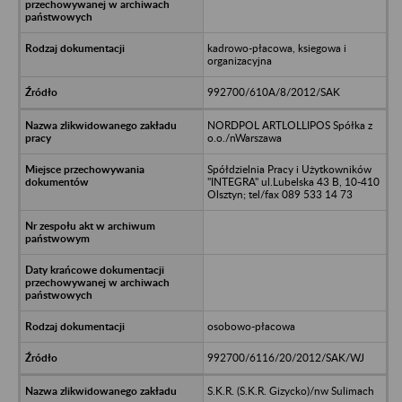
kadrowo-płacowa, ksiegowa i
organizacyjna
992700/610A/8/2012/SAK
NORDPOL ARTLOLLIPOS Spółka z
o.o./nWarszawa
Spółdzielnia Pracy i Użytkowników
"INTEGRA" ul.Lubelska 43 B, 10-410
Olsztyn; tel/fax 089 533 14 73
osobowo-płacowa
992700/6116/20/2012/SAK/WJ
S.K.R. (S.K.R. Gizycko)/nw Sulimach