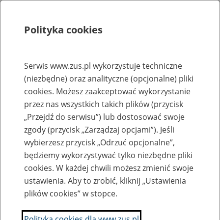
Polityka cookies
Szukaj
Menu
Serwis www.zus.pl wykorzystuje techniczne
(niezbędne) oraz analityczne (opcjonalne) pliki
Rejestry, ewidencje i archiwa
cookies. Możesz zaakceptować wykorzystanie
Baza zlikwidowanych lub
przez nas wszystkich takich plików (przycisk
„Przejdź do serwisu”) lub dostosować swoje
przekształconych zakładów pracy
zgody (przycisk „Zarządzaj opcjami”). Jeśli
wybierzesz przycisk „Odrzuć opcjonalne”,
Nazwa zakładu pracy:
będziemy wykorzystywać tylko niezbędne pliki
cookies. W każdej chwili możesz zmienić swoje
ustawienia. Aby to zrobić, kliknij „Ustawienia
plików cookies” w stopce.
SZUKAJ
Polityka cookies dla www.zus.pl