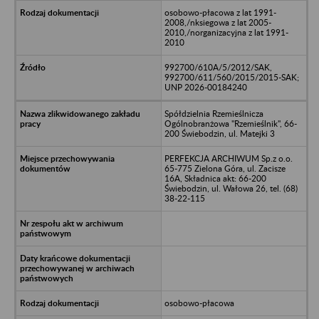
osobowo-płacowa z lat 1991-
2008,/nksiegowa z lat 2005-
2010,/norganizacyjna z lat 1991-
2010
992700/610A/5/2012/SAK,
992700/611/560/2015/2015-SAK;
UNP 2026-00184240
Spółdzielnia Rzemieślnicza
Ogólnobranżowa "Rzemieślnik", 66-
200 Świebodzin, ul. Matejki 3
PERFEKCJA ARCHIWUM Sp.z o.o.
65-775 Zielona Góra, ul. Zacisze
16A, Składnica akt: 66-200
Świebodzin, ul. Wałowa 26, tel. (68)
38-22-115
osobowo-płacowa