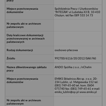
Spółdzielnia Pracy i Użytkowników
"INTEGRA" ul.Lubelska 43 B, 10-410
Olsztyn; tel/fax 089 533 14 73
osobowo-płacowa
992700/6116/20/2012/SAK/WJ
ANDO Spółka z o.o.,/nChełm
EMIKS Składnica Akt sp. z o.o. 20-
234 Lublin, ul. Mełgiewska 152 tel:
(081) 749-65-60 tel. kom. 0604
075740 fax: (081) 749-65-61 e-mail:
emiks_lublin@op.pl www.emiks.pl