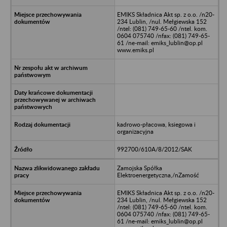
EMIKS Składnica Akt sp. z o.o. /n20-
234 Lublin, /nul. Mełgiewska 152
/ntel: (081) 749-65-60 /ntel. kom.
0604 075740 /nfax: (081) 749-65-
61 /ne-mail: emiks_lublin@op.pl
www.emiks.pl
kadrowo-płacowa, ksiegowa i
organizacyjna
992700/610A/8/2012/SAK
Zamojska Spółka
Elektroenergetyczna,/nZamość
EMIKS Składnica Akt sp. z o.o. /n20-
234 Lublin, /nul. Mełgiewska 152
/ntel: (081) 749-65-60 /ntel. kom.
0604 075740 /nfax: (081) 749-65-
61 /ne-mail: emiks_lublin@op.pl