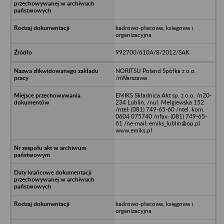
kadrowo-płacowa, ksiegowa i
organizacyjna
992700/610A/8/2012/SAK
NORITSU Poland Spółka z o.o.
/nWarszawa
EMIKS Składnica Akt sp. z o.o. /n20-
234 Lublin, /nul. Mełgiewska 152
/ntel: (081) 749-65-60 /ntel. kom.
0604 075740 /nfax: (081) 749-65-
61 /ne-mail: emiks_lublin@op.pl
www.emiks.pl
kadrowo-płacowa, księgowa i
organizacyjna