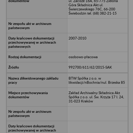
ul. Zacisze 16A, 65-775 Zielona
Góra Składnica Akt ul.
Świerczewskiego 76C, 66-200
Świebodzin tel. (68) 382-21-15
2007-2010
osobowo-płacowa
992700/611/62/2015-SAK
BTW Spółka z o.o. w
likwidacji/nBochnia/nul. Brzeska 85
Zakład Archiwalny Składnica Akt
Spółka z o.o. ul. Św. Krzyża 17 I. 24,
31-023 Kraków