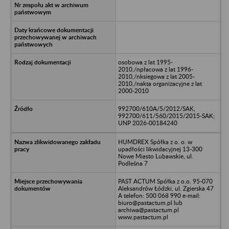
osobowa z lat 1995-
2010,/npłacowa z lat 1996-
2010,/nksiegowa z lat 2005-
2010,/nakta organizacyjne z lat
2000-2010
992700/610A/5/2012/SAK,
992700/611/560/2015/2015-SAK;
UNP 2026-00184240
HUMDREX Spółka z o. o. w
upadłości likwidacyjnej 13-300
Nowe Miasto Lubawskie, ul.
Podleśna 7
PAST ACTUM Spółka z o.o. 95-070
Aleksandrów Łódzki, ul. Zgierska 47
A telefon: 500 068 990 e-mail:
biuro@pastactum.pl lub
archiwa@pastactum.pl
www.pastactum.pl