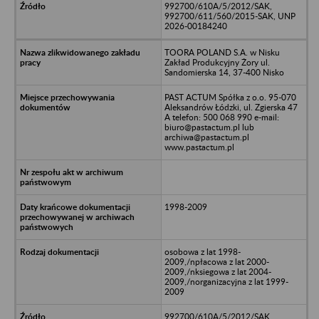
992700/610A/5/2012/SAK,
992700/611/560/2015-SAK, UNP
2026-00184240
TOORA POLAND S.A. w Nisku
Zakład Produkcyjny Żory ul.
Sandomierska 14, 37-400 Nisko
PAST ACTUM Spółka z o.o. 95-070
Aleksandrów Łódzki, ul. Zgierska 47
A telefon: 500 068 990 e-mail:
biuro@pastactum.pl lub
archiwa@pastactum.pl
www.pastactum.pl
1998-2009
osobowa z lat 1998-
2009,/npłacowa z lat 2000-
2009,/nksiegowa z lat 2004-
2009,/norganizacyjna z lat 1999-
2009
992700/610A/5/2012/SAK,