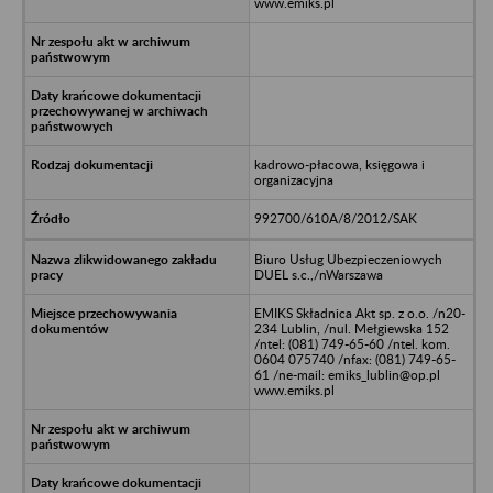
www.emiks.pl
kadrowo-płacowa, księgowa i
organizacyjna
992700/610A/8/2012/SAK
Biuro Usług Ubezpieczeniowych
DUEL s.c.,/nWarszawa
EMIKS Składnica Akt sp. z o.o. /n20-
234 Lublin, /nul. Mełgiewska 152
/ntel: (081) 749-65-60 /ntel. kom.
0604 075740 /nfax: (081) 749-65-
61 /ne-mail: emiks_lublin@op.pl
www.emiks.pl