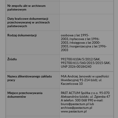
osobowa z lat 1995-
2003,/npłacowa z lat 1996-
2003,/nksięgowa z lat 2000-
2003,/norganizacyjna z lat 1996-
2003
992700/610A/5/2012/SAK,
992700/611/560/2015/2015-SAK;
UNP 2026-00184240
MiA Andrzej Janowski w upadłości
likwidacyjnej 91-214 Łódź, ul.
Kaczeńcowa 10
PAST ACTUM Spółka z o.o. 95-070
Aleksandrów Łódzki, ul. Zgierska 47
A telefon: 500 068 990 e-mail:
biuro@pastactum.pl lub
archiwa@pastactum.pl
www.pastactum.pl