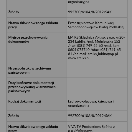
organizacyjna
992700/610A/8/2012/SAK
Przedsiębiorstwo Komunikacji
Samochodowej/nw Białej Podlaskiej
EMIKS Składnica Akt sp. z o.o. /n20-
234 Lublin, /nul. Mełgiewska 152
/ntel: (081) 749-65-60 /ntel. kom.
0604 075740 /nfax: (081) 749-65-
61 /ne-mail: emiks_lublin@op.pl
www.emiks.pl
kadrowo-płacowa, ksiegowa i
organizacyjna
992700/610A/8/2012/SAK
VIVA TV Productions Spółka z
o.o./nWarszawa