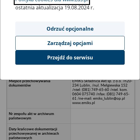
ostatnia aktualizacja 19.08.2024 r.
Wszystkie uwagi można przesyłać poprzez
formularz
Odrzuć opcjonalne
Zarządzaj opcjami
Ukryj wszystkie pozycje bazy
Przejdź do serwisu
Korona Polska Spółka z
o.o.,/nWarszawa
EMIKS Składnica Akt sp. z o.o. /n20-
234 Lublin, /nul. Mełgiewska 152
/ntel: (081) 749-65-60 /ntel. kom.
0604 075740 /nfax: (081) 749-65-
61 /ne-mail: emiks_lublin@op.pl
www.emiks.pl