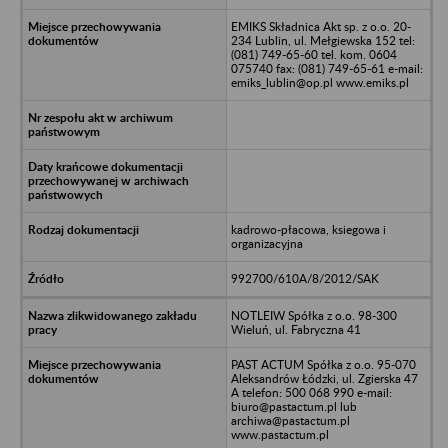
EMIKS Składnica Akt sp. z o.o. 20-
234 Lublin, ul. Mełgiewska 152 tel:
(081) 749-65-60 tel. kom. 0604
075740 fax: (081) 749-65-61 e-mail:
emiks_lublin@op.pl www.emiks.pl
kadrowo-płacowa, ksiegowa i
organizacyjna
992700/610A/8/2012/SAK
NOTLEIW Spółka z o.o. 98-300
Wieluń, ul. Fabryczna 41
PAST ACTUM Spółka z o.o. 95-070
Aleksandrów Łódzki, ul. Zgierska 47
A telefon: 500 068 990 e-mail:
biuro@pastactum.pl lub
archiwa@pastactum.pl
www.pastactum.pl