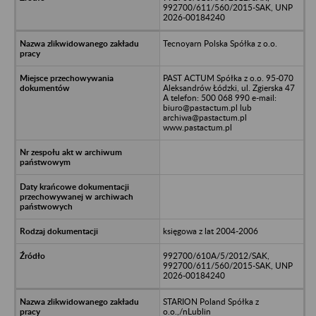
992700/611/560/2015-SAK, UNP
2026-00184240
Tecnoyarn Polska Spółka z o.o.
PAST ACTUM Spółka z o.o. 95-070
Aleksandrów Łódzki, ul. Zgierska 47
A telefon: 500 068 990 e-mail:
biuro@pastactum.pl lub
archiwa@pastactum.pl
www.pastactum.pl
księgowa z lat 2004-2006
992700/610A/5/2012/SAK,
992700/611/560/2015-SAK, UNP
2026-00184240
STARION Poland Spółka z
o.o.,/nLublin