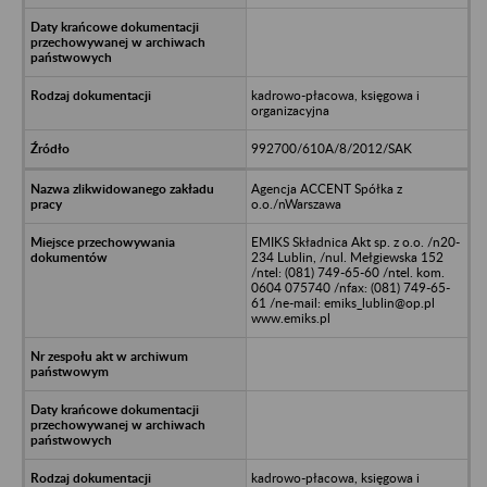
kadrowo-płacowa, księgowa i
organizacyjna
992700/610A/8/2012/SAK
Agencja ACCENT Spółka z
o.o./nWarszawa
EMIKS Składnica Akt sp. z o.o. /n20-
234 Lublin, /nul. Mełgiewska 152
/ntel: (081) 749-65-60 /ntel. kom.
0604 075740 /nfax: (081) 749-65-
61 /ne-mail: emiks_lublin@op.pl
www.emiks.pl
kadrowo-płacowa, księgowa i