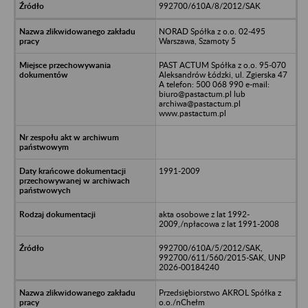
992700/610A/8/2012/SAK
NORAD Spółka z o.o. 02-495
Warszawa, Szamoty 5
PAST ACTUM Spółka z o.o. 95-070
Aleksandrów Łódzki, ul. Zgierska 47
A telefon: 500 068 990 e-mail:
biuro@pastactum.pl lub
archiwa@pastactum.pl
www.pastactum.pl
1991-2009
akta osobowe z lat 1992-
2009,/npłacowa z lat 1991-2008
992700/610A/5/2012/SAK,
992700/611/560/2015-SAK, UNP
2026-00184240
Przedsiębiorstwo AKROL Spółka z
o.o./nChełm