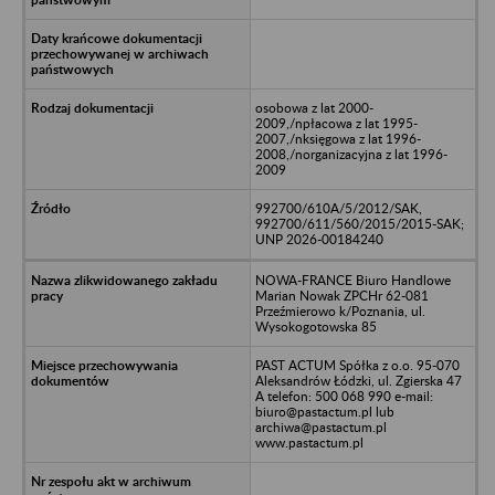
osobowa z lat 2000-
2009,/npłacowa z lat 1995-
2007,/nksięgowa z lat 1996-
2008,/norganizacyjna z lat 1996-
2009
992700/610A/5/2012/SAK,
992700/611/560/2015/2015-SAK;
UNP 2026-00184240
NOWA-FRANCE Biuro Handlowe
Marian Nowak ZPCHr 62-081
Przeźmierowo k/Poznania, ul.
Wysokogotowska 85
PAST ACTUM Spółka z o.o. 95-070
Aleksandrów Łódzki, ul. Zgierska 47
A telefon: 500 068 990 e-mail:
biuro@pastactum.pl lub
archiwa@pastactum.pl
www.pastactum.pl