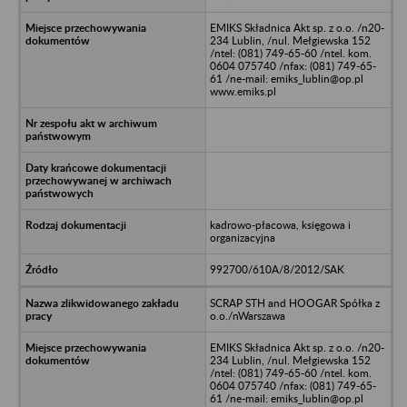
EMIKS Składnica Akt sp. z o.o. /n20-
234 Lublin, /nul. Mełgiewska 152
/ntel: (081) 749-65-60 /ntel. kom.
0604 075740 /nfax: (081) 749-65-
61 /ne-mail: emiks_lublin@op.pl
www.emiks.pl
kadrowo-płacowa, księgowa i
organizacyjna
992700/610A/8/2012/SAK
SCRAP STH and HOOGAR Spółka z
o.o./nWarszawa
EMIKS Składnica Akt sp. z o.o. /n20-
234 Lublin, /nul. Mełgiewska 152
/ntel: (081) 749-65-60 /ntel. kom.
0604 075740 /nfax: (081) 749-65-
61 /ne-mail: emiks_lublin@op.pl