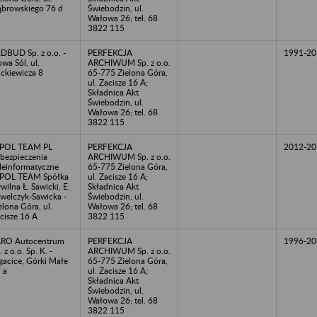
browskiego 76 d
Świebodzin, ul.
Wałowa 26; tel. 68
3822 115
DBUD Sp. z o.o. -
PERFEKCJA
1991-20
wa Sól, ul.
ARCHIWUM Sp. z o.o.
ckiewicza 8
65-775 Zielona Góra,
ul. Zacisze 16 A;
Składnica Akt
Świebodzin, ul.
Wałowa 26; tel. 68
3822 115
IPOL TEAM PL
PERFEKCJA
2012-20
bezpieczenia
ARCHIWUM Sp. z o.o.
leinformatyczne
65-775 Zielona Góra,
POL TEAM Spółka
ul. Zacisze 16 A;
wilna Ł. Sawicki, E.
Składnica Akt
welczyk-Sawicka -
Świebodzin, ul.
elona Góra, ul.
Wałowa 26; tel. 68
cisze 16 A
3822 115
RO Autocentrum
PERFEKCJA
1996-20
. z o.o. Sp. K. -
ARCHIWUM Sp. z o.o.
gacice, Górki Małe
65-775 Zielona Góra,
 a
ul. Zacisze 16 A;
Składnica Akt
Świebodzin, ul.
Wałowa 26; tel. 68
3822 115