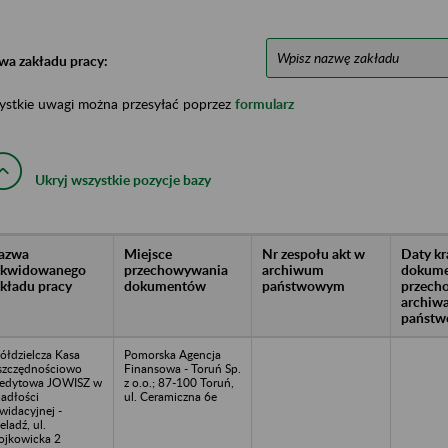
wa zakładu pracy:
ystkie uwagi można przesyłać poprzez
formularz
Ukryj wszystkie pozycje bazy
azwa
Miejsce
Nr zespołu akt w
Daty k
likwidowanego
przechowywania
archiwum
dokume
akładu pracy
dokumentów
państwowym
przech
archiw
państw
ółdzielcza Kasa
Pomorska Agencja
zczędnościowo
Finansowa - Toruń Sp.
edytowa JOWISZ w
z o.o.; 87-100 Toruń,
adłości
ul. Ceramiczna 6e
kwidacyjnej -
eladź, ul.
jkowicka 2