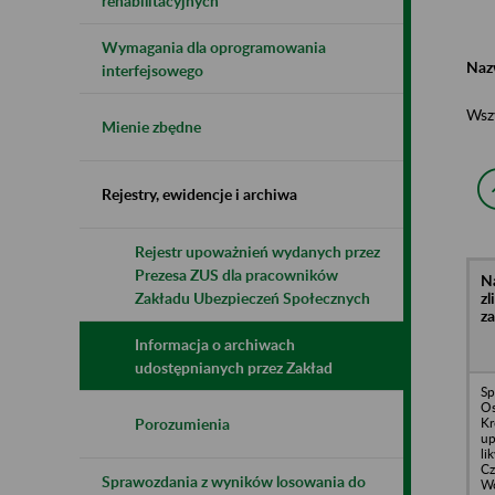
rehabilitacyjnych
Wymagania dla oprogramowania
Naz
interfejsowego
Wsz
Mienie zbędne
Rejestry, ewidencje i archiwa
Rejestr upoważnień wydanych przez
Prezesa ZUS dla pracowników
N
z
Zakładu Ubezpieczeń Społecznych
z
Informacja o archiwach
udostępnianych przez Zakład
Sp
Os
Kr
Porozumienia
up
li
Cz
Sprawozdania z wyników losowania do
Wo