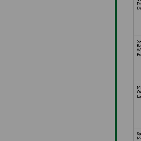
Dz
Dz
Sp
Rz
Wi
Pu
Mi
Oc
Lu
Sp
Me