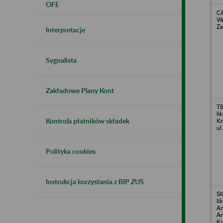
OFE
CA
Wr
Za
Interpretacje
Sygnalista
Zakładowe Plany Kont
TB
li
Kontrola płatników składek
Kr
ul
Polityka cookies
Instrukcja korzystania z BIP ZUS
SI
li
An
An
Kr