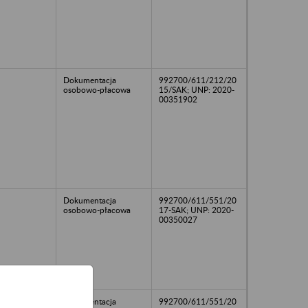
Dokumentacja
992700/611/212/20
osobowo-płacowa
15/SAK; UNP: 2020-
00351902
Dokumentacja
992700/611/551/20
osobowo-płacowa
17-SAK; UNP: 2020-
00350027
Dokumentacja
992700/611/551/20