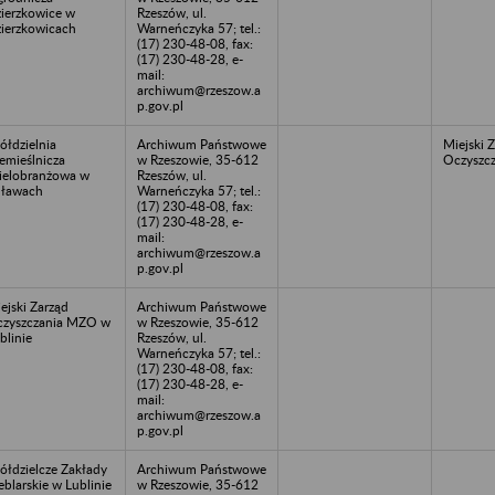
ierzkowice w
Rzeszów, ul.
ierzkowicach
Warneńczyka 57; tel.:
(17) 230-48-08, fax:
(17) 230-48-28, e-
mail:
archiwum@rzeszow.a
p.gov.pl
ółdzielnia
Archiwum Państwowe
Miejski 
emieślnicza
w Rzeszowie, 35-612
Oczyszcz
elobranżowa w
Rzeszów, ul.
ławach
Warneńczyka 57; tel.:
(17) 230-48-08, fax:
(17) 230-48-28, e-
mail:
archiwum@rzeszow.a
p.gov.pl
ejski Zarząd
Archiwum Państwowe
zyszczania MZO w
w Rzeszowie, 35-612
blinie
Rzeszów, ul.
Warneńczyka 57; tel.:
(17) 230-48-08, fax:
(17) 230-48-28, e-
mail:
archiwum@rzeszow.a
p.gov.pl
ółdzielcze Zakłady
Archiwum Państwowe
blarskie w Lublinie
w Rzeszowie, 35-612