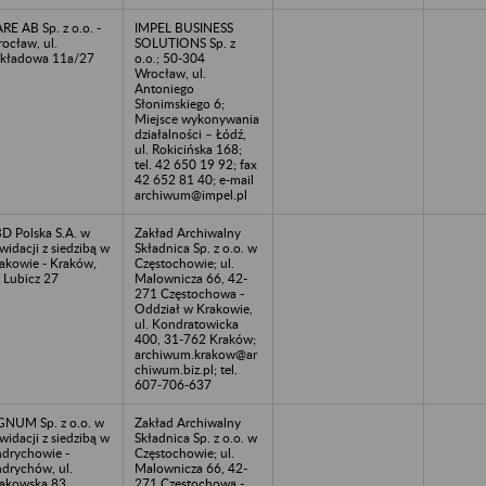
RE AB Sp. z o.o. -
IMPEL BUSINESS
ocław, ul.
SOLUTIONS Sp. z
kładowa 11a/27
o.o.; 50-304
Wrocław, ul.
Antoniego
Słonimskiego 6;
Miejsce wykonywania
działalności – Łódź,
ul. Rokicińska 168;
tel. 42 650 19 92; fax
42 652 81 40; e-mail
archiwum@impel.pl
D Polska S.A. w
Zakład Archiwalny
kwidacji z siedzibą w
Składnica Sp. z o.o. w
akowie - Kraków,
Częstochowie; ul.
. Lubicz 27
Malownicza 66, 42-
271 Częstochowa -
Oddział w Krakowie,
ul. Kondratowicka
400, 31-762 Kraków;
archiwum.krakow@ar
chiwum.biz.pl; tel.
607-706-637
GNUM Sp. z o.o. w
Zakład Archiwalny
kwidacji z siedzibą w
Składnica Sp. z o.o. w
drychowie -
Częstochowie; ul.
drychów, ul.
Malownicza 66, 42-
akowska 83
271 Częstochowa -