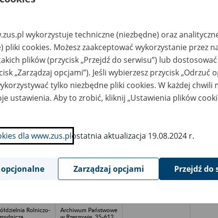
ółdzielnia
w Rzeszowie, 35-612
udownictwa
Rzeszów, ul.
ejskiego w Lublinie
Warneńczyka 57; tel.:
Lublin
(17) 230-48-08, fax:
(17) 230-48-28, e-
zus.pl wykorzystuje techniczne (niezbędne) oraz analityczn
mail:
archiwum@rzeszow.a
) pliki cookies. Możesz zaakceptować wykorzystanie przez n
p.gov.pl
takich plików (przycisk „Przejdź do serwisu”) lub dostosować
ółdzielnia
Archiwum Państwowe
cisk „Zarządzaj opcjami”). Jeśli wybierzesz przycisk „Odrzuć 
eszkaniowa
w Rzeszowie, 35-612
ryzont w Lublinie
Rzeszów, ul.
korzystywać tylko niezbędne pliki cookies. W każdej chwili
Warneńczyka 57; tel.:
(17) 230-48-08, fax:
je ustawienia. Aby to zrobić, kliknij „Ustawienia plików cook
(17) 230-48-28, e-
mail:
archiwum@rzeszow.a
p.gov.pl
okies dla www.zus.pl
ostatnia aktualizacja 19.08.2024 r.
inna Spółdzielnia
Archiwum Państwowe
amopomoc
w Rzeszowie, 35-612
łopska w Sernikach
Rzeszów, ul.
Warneńczyka 57; tel.:
(17) 230-48-08, fax:
 opcjonalne
Zarządzaj opcjami
Przejdź do 
(17) 230-48-28, e-
mail:
archiwum@rzeszow.a
p.gov.pl
ółdzielnia Rolniczo-
Archiwum Państwowe
rodnicza
w Rzeszowie, 35-612