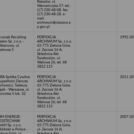
Rzeszów, ul.
Warneńczyka 57; tel.:
(17) 230-48-08, fax:
(17) 230-48-28, e-
mail:
archiwum@rzeszow.a
p.gov.pl
czniak Recykling
PERFEKCJA
1992-20
stem Sp. z o.o. -
ARCHIWUM Sp. z o.o.
lkanowo, ul.
65-775 Zielona Góra,
askowa 5
ul. Zacisze 16 A;
Składnica Akt
Świebodzin, ul.
Wałowa 26; tel. 68
3822 115
RA Spółka Cywilna
PERFEKCJA
2011-20
upadłości Danuta
ARCHIWUM Sp. z o.o.
chowicz, Tadeusz
65-775 Zielona Góra,
sik - Warszawa, ul.
ul. Zacisze 16 A;
rcinka 5 lok. 32
Składnica Akt
Świebodzin, ul.
Wałowa 26; tel. 68
3822 115
HM ENERGIE-
PERFEKCJA
2007-20
ESSTECHNIK
ARCHIWUM Sp. z o.o.
bH Sp. z o.o.
65-775 Zielona Góra,
ddział w Polsce -
ul. Zacisze 16 A;
elona Góra, ul.
Składnica Akt