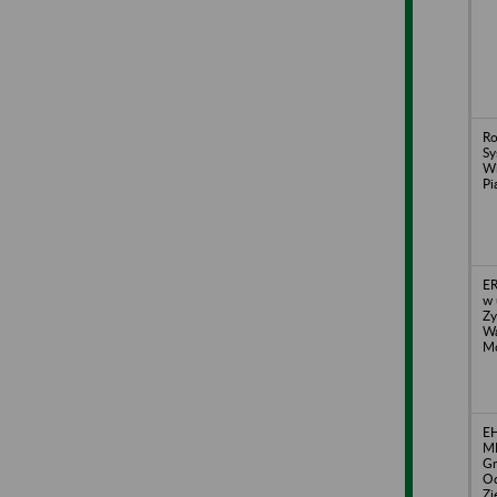
Ro
Sy
Wi
Pi
ER
w 
Zy
Wą
Mo
E
M
Gm
Od
Zi