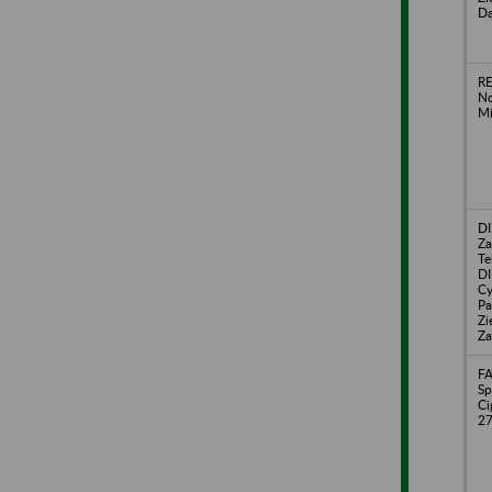
Dą
RE
No
Mi
D
Za
Te
DI
Cy
Pa
Zi
Za
FA
Sp
Ci
27