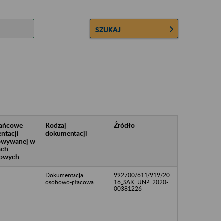
SZUKAJ
rańcowe
Rodzaj
Źródło
ntacji
dokumentacji
owywanej w
ach
owych
Dokumentacja
992700/611/919/20
osobowo-płacowa
16_SAK; UNP: 2020-
00381226