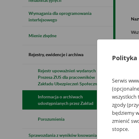
rehabilitacyjnych
Wymagania dla oprogramowania
Naz
interfejsowego
Wsz
Mienie zbędne
Rejestry, ewidencje i archiwa
Polityka
Rejestr upoważnień wydanych przez
Prezesa ZUS dla pracowników
N
Serwis www.
z
Zakładu Ubezpieczeń Społecznych
(opcjonalne
z
wszystkich 
Informacja o archiwach
udostępnianych przez Zakład
zgody (przy
St
będziemy wy
(d
Fi
Porozumienia
zmienić swo
Za
Sp
stopce.
Gd
Sprawozdania z wyników losowania do