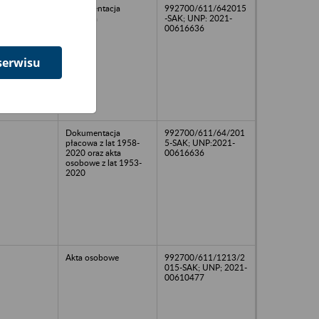
2019
Dokumentacja
992700/611/642015
płacowa
-SAK; UNP: 2021-
00616636
serwisu
Dokumentacja
992700/611/64/201
płacowa z lat 1958-
5-SAK; UNP:2021-
2020 oraz akta
00616636
osobowe z lat 1953-
2020
Akta osobowe
992700/611/1213/2
015-SAK; UNP; 2021-
00610477