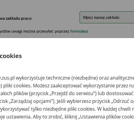
wa zakładu pracy:
ystkie uwagi można przesyłać poprzez
formularz
Ukryj wszystkie pozycje bazy
 cookies
azwa
Miejsce
Nr zespołu akt w
Daty k
zus.pl wykorzystuje techniczne (niezbędne) oraz analityczn
likwidowanego
przechowywania
archiwum
dokume
) pliki cookies. Możesz zaakceptować wykorzystanie przez n
akładu pracy
dokumentów
państwowym
przech
archiw
takich plików (przycisk „Przejdź do serwisu”) lub dostosować
państw
cisk „Zarządzaj opcjami”). Jeśli wybierzesz przycisk „Odrzuć 
efczyk Finanse S.A.
Stefczyk Finanse S.A.
2012-20
korzystywać tylko niezbędne pliki cookies. W każdej chwili
awniej Stefczyk
81-472 Gdynia, ul.
nanse Towarzystwo
Legionów 126-128
je ustawienia. Aby to zrobić, kliknij „Ustawienia plików cook
rządzające SKOK
. z o.o. S.K.A.)
ynia