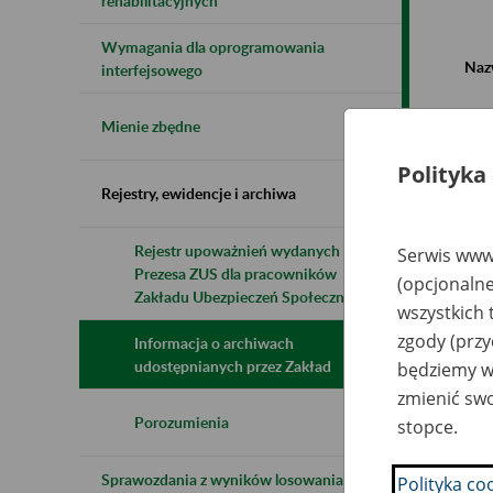
rehabilitacyjnych
Wymagania dla oprogramowania
Naz
interfejsowego
Wsz
Mienie zbędne
Polityka
Rejestry, ewidencje i archiwa
Rejestr upoważnień wydanych przez
Serwis www.
Prezesa ZUS dla pracowników
N
(opcjonalne
z
Zakładu Ubezpieczeń Społecznych
wszystkich 
z
zgody (przy
Informacja o archiwach
udostępnianych przez Zakład
będziemy wy
Pr
zmienić swo
Ro
Wi
Porozumienia
stopce.
Sp
Wó
Sprawozdania z wyników losowania do
Polityka co