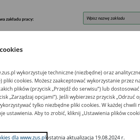
wa zakładu pracy:
ystkie uwagi można przesyłać poprzez
formularz
 cookies
Ukryj wszystkie pozycje bazy
zus.pl wykorzystuje techniczne (niezbędne) oraz analityczn
azwa
Miejsce
Nr zespołu akt w
Daty k
) pliki cookies. Możesz zaakceptować wykorzystanie przez n
likwidowanego
przechowywania
archiwum
dokume
takich plików (przycisk „Przejdź do serwisu”) lub dostosować
akładu pracy
dokumentów
państwowym
przech
archiw
cisk „Zarządzaj opcjami”). Jeśli wybierzesz przycisk „Odrzuć 
państw
korzystywać tylko niezbędne pliki cookies. W każdej chwili
zedsiębiorstwo
Zakład Archiwalny
je ustawienia. Aby to zrobić, kliknij „Ustawienia plików cook
bót Górniczo-
Składnica Sp. z o.o. w
ertniczych Lublin
Częstochowie; ul.
. z o.o. - Lublin, ul.
Malownicza 66, 42-
jta Henryka 45
271 Częstochowa;
tel.; kom. 607 706
okies dla www.zus.pl
ostatnia aktualizacja 19.08.2024 r.
637; e-mail: