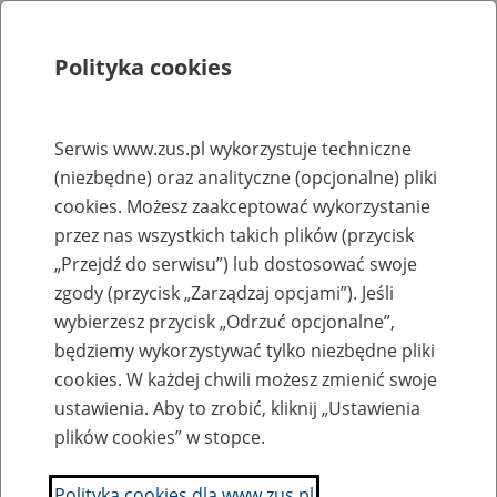
Polityka cookies
Szukaj
Menu
Serwis www.zus.pl wykorzystuje techniczne
(niezbędne) oraz analityczne (opcjonalne) pliki
Rejestry, ewidencje i archiwa
cookies. Możesz zaakceptować wykorzystanie
Baza zlikwidowanych lub
przez nas wszystkich takich plików (przycisk
„Przejdź do serwisu”) lub dostosować swoje
przekształconych zakładów pracy
zgody (przycisk „Zarządzaj opcjami”). Jeśli
wybierzesz przycisk „Odrzuć opcjonalne”,
Nazwa zakładu pracy:
będziemy wykorzystywać tylko niezbędne pliki
cookies. W każdej chwili możesz zmienić swoje
ustawienia. Aby to zrobić, kliknij „Ustawienia
plików cookies” w stopce.
SZUKAJ
Polityka cookies dla www.zus.pl