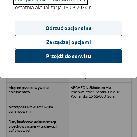
ostatnia aktualizacja 19.08.2024 r.
Wszystkie uwagi można przesyłać poprzez
formularz
Odrzuć opcjonalne
Zarządzaj opcjami
Ukryj wszystkie pozycje bazy
Przejdź do serwisu
ZPChr BOSSSPORT s. c. Tomasz,
Piotr, Maciej Mikulscy Janikowo
k/Poznańia, ul.Ogrodnicza 13, 62-
006 Kobylnica
ARCHEON Składnica Akt
Pracowniczych Spółka z o.o. ul.
Poznańska 15 62-080 Góra