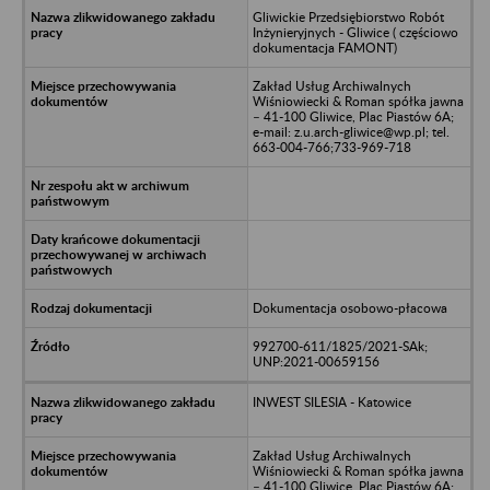
Gliwickie Przedsiębiorstwo Robót
Inżynieryjnych - Gliwice ( częściowo
dokumentacja FAMONT)
Zakład Usług Archiwalnych
Wiśniowiecki & Roman spółka jawna
– 41-100 Gliwice, Plac Piastów 6A;
e-mail: z.u.arch-gliwice@wp.pl; tel.
663-004-766;733-969-718
Dokumentacja osobowo-płacowa
992700-611/1825/2021-SAk;
UNP:2021-00659156
INWEST SILESIA - Katowice
Zakład Usług Archiwalnych
Wiśniowiecki & Roman spółka jawna
– 41-100 Gliwice, Plac Piastów 6A;