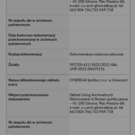
– 41-100 Gliwice, Plac Piastów 6A;
e-mail: z.u.arch-gliwice@wp.pl; tel.
663-004-766;733-969-718
Dokumentacja osobowo-płacowa
992700-611/1825/2021-SAk;
UNP:2021-00659156
SYNERGIA Spółka z o.o. w Gliwicach
Zakład Usług Archiwalnych
Wiśniowiecki & Roman spółka jawna
– 41-100 Gliwice, Plac Piastów 6A;
e-mail: z.u.arch-gliwice@wp.pl; tel.
663-004-766;733-969-718