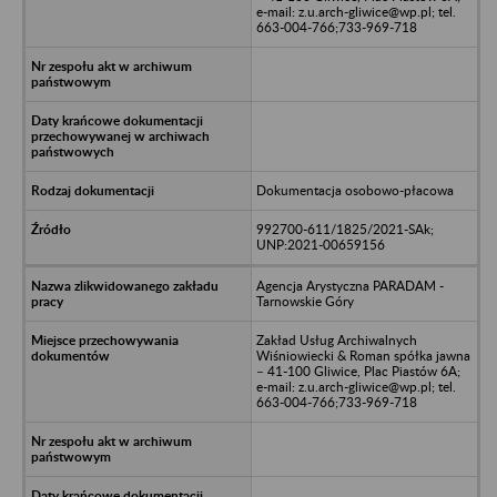
e-mail: z.u.arch-gliwice@wp.pl; tel.
663-004-766;733-969-718
Dokumentacja osobowo-płacowa
992700-611/1825/2021-SAk;
UNP:2021-00659156
Agencja Arystyczna PARADAM -
Tarnowskie Góry
Zakład Usług Archiwalnych
Wiśniowiecki & Roman spółka jawna
– 41-100 Gliwice, Plac Piastów 6A;
e-mail: z.u.arch-gliwice@wp.pl; tel.
663-004-766;733-969-718