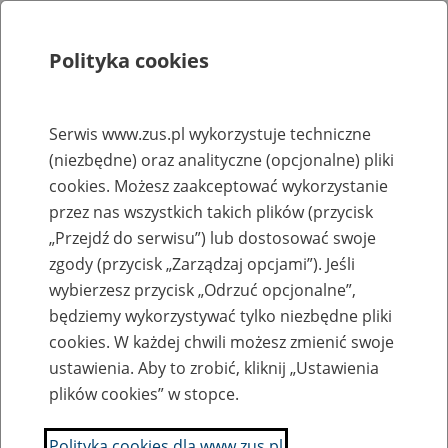
Polityka cookies
Szukaj
Menu
Serwis www.zus.pl wykorzystuje techniczne
(niezbędne) oraz analityczne (opcjonalne) pliki
Rejestry, ewidencje i archiwa
cookies. Możesz zaakceptować wykorzystanie
Baza zlikwidowanych lub
przez nas wszystkich takich plików (przycisk
„Przejdź do serwisu”) lub dostosować swoje
przekształconych zakładów pracy
zgody (przycisk „Zarządzaj opcjami”). Jeśli
wybierzesz przycisk „Odrzuć opcjonalne”,
Nazwa zakładu pracy:
będziemy wykorzystywać tylko niezbędne pliki
cookies. W każdej chwili możesz zmienić swoje
ustawienia. Aby to zrobić, kliknij „Ustawienia
plików cookies” w stopce.
SZUKAJ
Polityka cookies dla www.zus.pl