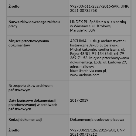
992700/611/2327/2016-SAK; UNP:
2021-00732768
LINDEX PL. Spółka z o.o. z siedzibą
w Warszawie, ul. Królowej
Marysieńki 50A
ARCHIVIA – usługi archiwistyczne i
historyczne Jakub Lutosławski,
Michał Łakomiec spółka jawna, ul.
Rojna 48/81, 91-134 Łódź, tel. 79
369-71-53. Miejsce przechowywania
dokumentacji: Łódź, ul. Ludowa 29,
adres mailowy:
biuro@archivia.com.pl,
www.archivia.com
2017-2019
Dokumentacja osobowo-płacowa
992700611/126/2015-SAK; UNP:
2021-00719212