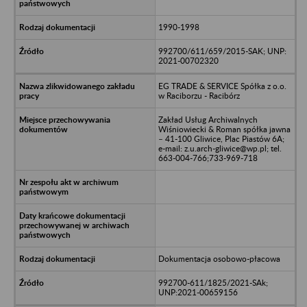
1990-1998
992700/611/659/2015-SAK; UNP:
2021-00702320
EG TRADE & SERVICE Spółka z o.o.
w Raciborzu - Racibórz
Zakład Usług Archiwalnych
Wiśniowiecki & Roman spółka jawna
– 41-100 Gliwice, Plac Piastów 6A;
e-mail: z.u.arch-gliwice@wp.pl; tel.
663-004-766;733-969-718
Dokumentacja osobowo-płacowa
992700-611/1825/2021-SAk;
UNP:2021-00659156