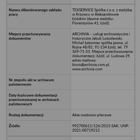
TEXSERVICE Spółka z o.o. z siedzibą
w Krzywcu w Aleksandrowie
Łódzkim (dawne siedziby:
Florentynów 41; Łódź)
ARCHIVIA – usługi archiwistyczne i
historyczne Jakub Lutosławski,
Michał Łakomiec spółka jawna, ul.
Rojna 48/81, 91-134 Łódź, tel. 79
369-71-53. Miejsce przechowywania
dokumentacji: Łódź, ul. Ludowa 29,
adres mailowy:
biuro@archivia.com.pl,
www.archivia.com
Akta osobowo-płacowe
992700611/126/2015-SAK; UNP:
2021-00719212