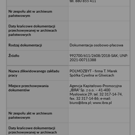
tel. 880 855 411
Dokumentacja osobowo-płacowa
992700/611/2608/2018-SAK; UNP:
2021-00711388
POLMOZBYT - firma T. Marek
Spółka Cywilna w Gliwicach
Agencja Kapitałowo-Promocyjna
„IBRA” Sp. z o.o. – 41-400
Mysłowice 29; tel. 32 317-14-74,
fax. 32 317-14-86; e-mail:
biuro@ibra.pl; www.ibra.pl