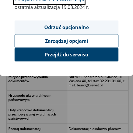
ostatnia aktualizacja 19.08.2024 r.
Wszystkie uwagi można przesyłać poprzez
formularz
Odrzuć opcjonalne
Zarządzaj opcjami
Ukryj wszystkie pozycje bazy
Przejdź do serwisu
Anna Mędrala - Żory, ul. Łąkowa 30
BREWET Spółka z o.o., Gliwice, ul.
Wiślana 40; tel./fax 32 231 31 60; e-
mail: biuro@brewet.pl
Dokumentacja osobowo-płacowa