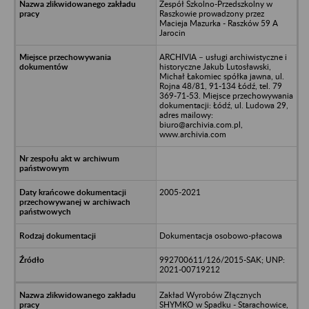
Zespół Szkolno-Przedszkolny w
Raszkowie prowadzony przez
Macieja Mazurka - Raszków 59 A
Jarocin
ARCHIVIA – usługi archiwistyczne i
historyczne Jakub Lutosławski,
Michał Łakomiec spółka jawna, ul.
Rojna 48/81, 91-134 Łódź, tel. 79
369-71-53. Miejsce przechowywania
dokumentacji: Łódź, ul. Ludowa 29,
adres mailowy:
biuro@archivia.com.pl,
www.archivia.com
2005-2021
Dokumentacja osobowo-płacowa
992700611/126/2015-SAK; UNP:
2021-00719212
Zakład Wyrobów Złącznych
SHYMKO w Spadku - Starachowice,