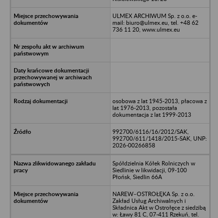
ULMEX ARCHIWUM Sp. z o.o. e-
mail: biuro@ulmex.eu, tel. +48 62
736 11 20, www.ulmex.eu
osobowa z lat 1945-2013, płacowa z
lat 1976-2013, pozostała
dokumentacja z lat 1999-2013
992700/6116/16/2012/SAK,
992700/611/1418/2015-SAK, UNP:
2026-00266858
Spółdzielnia Kółek Rolniczych w
Siedlinie w likwidacji, 09-100
Płońsk, Siedlin 66A
NAREW–OSTROŁĘKA Sp. z o.o.
Zakład Usług Archiwalnych i
Składnica Akt w Ostrołęce z siedzibą
w: Ławy 81 C, 07-411 Rzekuń, tel.