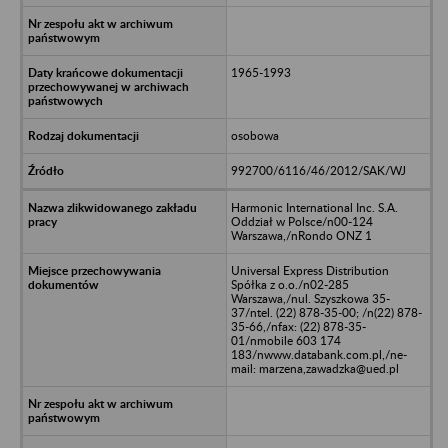
1965-1993
osobowa
992700/6116/46/2012/SAK/WJ
Harmonic International Inc. S.A.
Oddział w Polsce/n00-124
Warszawa,/nRondo ONZ 1
Universal Express Distribution
Spółka z o.o./n02-285
Warszawa,/nul. Szyszkowa 35-
37/ntel. (22) 878-35-00; /n(22) 878-
35-66,/nfax: (22) 878-35-
01/nmobile 603 174
183/nwww.databank.com.pl,/ne-
mail: marzena,zawadzka@ued.pl