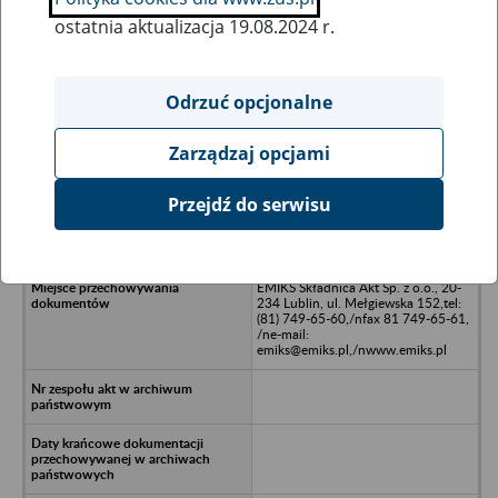
ostatnia aktualizacja 19.08.2024 r.
Wszystkie uwagi można przesyłać poprzez
formularz
Odrzuć opcjonalne
Zarządzaj opcjami
Ukryj wszystkie pozycje bazy
Przejdź do serwisu
Sklepy Sportowe A. Pisowacka, E.
Elczewski/nWarszawa
EMIKS Składnica Akt Sp. z o.o., 20-
234 Lublin, ul. Mełgiewska 152,tel:
(81) 749-65-60,/nfax 81 749-65-61,
/ne-mail:
emiks@emiks.pl,/nwww.emiks.pl