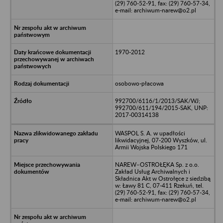
(29) 760-52-91, fax: (29) 760-57-34,
e-mail: archiwum-narew@o2.pl
1970-2012
osobowo-płacowa
992700/6116/1/2013/SAK/WJ;
992700/611/194/2015-SAK, UNP:
2017-00314138
WASPOL S. A. w upadłości
likwidacyjnej, 07-200 Wyszków, ul.
Armii Wojska Polskiego 171
NAREW–OSTROŁĘKA Sp. z o.o.
Zakład Usług Archiwalnych i
Składnica Akt w Ostrołęce z siedzibą
w: Ławy 81 C, 07-411 Rzekuń, tel.
(29) 760-52-91, fax: (29) 760-57-34,
e-mail: archiwum-narew@o2.pl