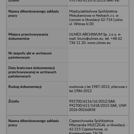
992700/6116/3/2013/SAK/WJ
Międzyzakładowa Spółdzielnia
Mieszkaniowa w Herbach z s. w
Lisowie w likwidacji 42-714 Lisów,
ul. Witosa 6/20
ULMEX ARCHIWUM Sp. z o.o. e-
mail: biuro@ulmex.eu, tel. +48 62
736 11 20, www.ulmex.eu
osobowa z lat 1987-2013, płacowa z
lat 1986-2012
992700/6116/16/2012/SAK,
992700/611/1418/2015-SAK, UNP:
2026-00266858
Częstochowska Spółdzielnia
Mleczarska MLECZGAL w likwidacji -
42-215 Częstochowa, ul.
Kisielewskiego 18/28