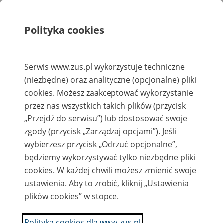
Polityka cookies
Szukaj
Menu
Serwis www.zus.pl wykorzystuje techniczne
(niezbędne) oraz analityczne (opcjonalne) pliki
Rejestry, ewidencje i archiwa
cookies. Możesz zaakceptować wykorzystanie
Baza zlikwidowanych lub
przez nas wszystkich takich plików (przycisk
„Przejdź do serwisu”) lub dostosować swoje
przekształconych zakładów pracy
zgody (przycisk „Zarządzaj opcjami”). Jeśli
wybierzesz przycisk „Odrzuć opcjonalne”,
Nazwa zakładu pracy:
będziemy wykorzystywać tylko niezbędne pliki
cookies. W każdej chwili możesz zmienić swoje
ustawienia. Aby to zrobić, kliknij „Ustawienia
plików cookies” w stopce.
SZUKAJ
Polityka cookies dla www.zus.pl