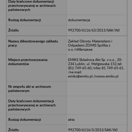
dokumentacja
992700/6116/63/2013/SAK/WJ
Zakład Obrotu Materiałami i
Odpadami ZOMIS Spółka z
o.o./nWarszawa
EMIKS Składnica Akt Sp. z o.o., 20-
234 Lublin, ul. Mełgiewska 152,tel:
(81) 749-65-60,/nfax 81 749-65-61,
/ne-mail:
emiks@emiks.pl,/nwww.emiks.pl
akta
992700/6116/3/2013/SAK/WJ