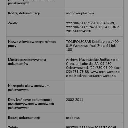
osobowo-płacowa
992700/6116/1/2013/SAK/WJ;
992700/611/194/2015-SAK, UNP:
2017-00314138
TOMPOLSCRAB Spółka z o.o./n00-
819 Warszawa, /nul. Złota 61 lok.
100
Archiwa Mazowieckie Spółka z o.o.
Glina, ul. Lubelska 2A, 05-430
Celestynów tel. (22) 780-09-00, fax.:
(22) 789-79-88, www.archiwamaz.pl,
e-mail: sekretariat@archiwamaz.pl
2002-2011
osobowa
992700/6116/46/2012/SAK/WJ