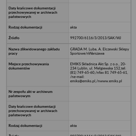
akta
992700/6116/3/2013/SAK/WJ
GRADA M. Luba, A. Elczewski Sklepy
Sportowe/nWarszawa
EMIKS Składnica Akt Sp. z o.o., 20-
234 Lublin, ul. Mełgiewska 152,tel:
(81) 749-65-60,/nfax 81 749-65-61,
/ne-mail:
emiks@emiks.pl,/nwww.emiks.pl
akta