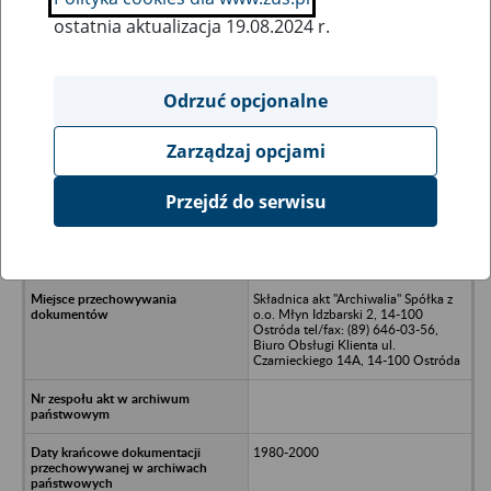
ostatnia aktualizacja 19.08.2024 r.
Wszystkie uwagi można przesyłać poprzez
formularz
Odrzuć opcjonalne
Zarządzaj opcjami
Ukryj wszystkie pozycje bazy
Przejdź do serwisu
Spółdzielnia Kółek Rolniczych
"SĘPOPOL" 11-210 Sepopol ul.
Przemysłowa
Składnica akt "Archiwalia" Spółka z
o.o. Młyn Idzbarski 2, 14-100
Ostróda tel/fax: (89) 646-03-56,
Biuro Obsługi Klienta ul.
Czarnieckiego 14A, 14-100 Ostróda
1980-2000