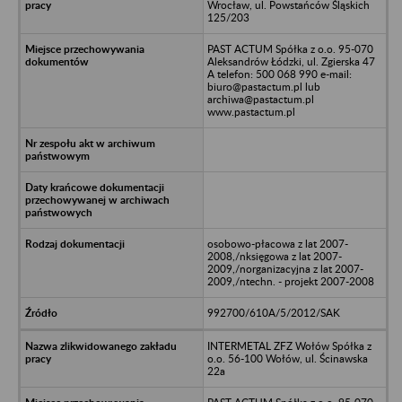
Wrocław, ul. Powstańców Śląskich
125/203
PAST ACTUM Spółka z o.o. 95-070
Aleksandrów Łódzki, ul. Zgierska 47
A telefon: 500 068 990 e-mail:
biuro@pastactum.pl lub
archiwa@pastactum.pl
www.pastactum.pl
osobowo-płacowa z lat 2007-
2008,/nksięgowa z lat 2007-
2009,/norganizacyjna z lat 2007-
2009,/ntechn. - projekt 2007-2008
992700/610A/5/2012/SAK
INTERMETAL ZFZ Wołów Spółka z
o.o. 56-100 Wołów, ul. Ścinawska
22a