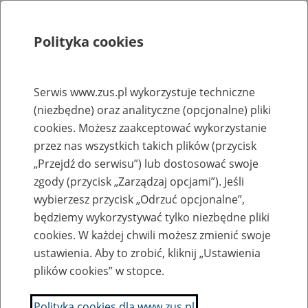
Polityka cookies
Szukaj
Menu
Serwis www.zus.pl wykorzystuje techniczne
(niezbędne) oraz analityczne (opcjonalne) pliki
Rejestry, ewidencje i archiwa
cookies. Możesz zaakceptować wykorzystanie
Baza zlikwidowanych lub
przez nas wszystkich takich plików (przycisk
„Przejdź do serwisu”) lub dostosować swoje
przekształconych zakładów pracy
zgody (przycisk „Zarządzaj opcjami”). Jeśli
wybierzesz przycisk „Odrzuć opcjonalne”,
Nazwa zakładu pracy:
będziemy wykorzystywać tylko niezbędne pliki
cookies. W każdej chwili możesz zmienić swoje
ustawienia. Aby to zrobić, kliknij „Ustawienia
plików cookies” w stopce.
SZUKAJ
Polityka cookies dla www.zus.pl