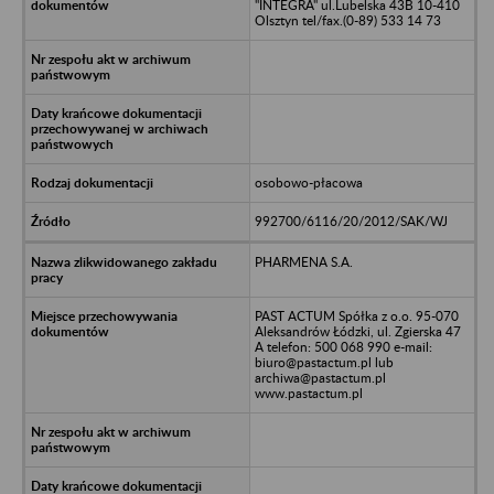
"INTEGRA" ul.Lubelska 43B 10-410
Olsztyn tel/fax.(0-89) 533 14 73
osobowo-płacowa
992700/6116/20/2012/SAK/WJ
PHARMENA S.A.
PAST ACTUM Spółka z o.o. 95-070
Aleksandrów Łódzki, ul. Zgierska 47
A telefon: 500 068 990 e-mail:
biuro@pastactum.pl lub
archiwa@pastactum.pl
www.pastactum.pl