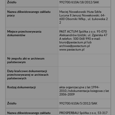
992700/610A/18/2012/SAK
Maciej Nowakowski Huta Szkła
Lucyna II Janusz Nowakowski; 64-
600 Oborniki Wlkp., ul. Łukowska 2
2
PAST ACTUM Spółka z o.o. 95-070
Aleksandrów Łódzki, ul. Zgierska 47
A telefon: 500 068 990 e-mail:
biuro@pastactum.pl lub
archiwa@pastactum.pl
www.pastactum.pl
akta organizacyjne z lat 1994-
2010,/ndokumentacja ksiegowa z lat
2006-2009
992700/610A/5/2012/SAK
PROSPERBAU Spółka z o.o. 53-317