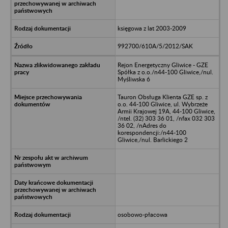
księgowa z lat 2003-2009
992700/610A/5/2012/SAK
Rejon Energetyczny Gliwice - GZE
Spółka z o.o./n44-100 Gliwice,/nul.
Myśliwska 6
Tauron Obsługa Klienta GZE sp. z
o.o. 44-100 Gliwice, ul. Wybrzeże
Armii Krajowej 19A, 44-100 Gliwice,
/ntel. (32) 303 36 01, /nfax 032 303
36 02, /nAdres do
korespondencji:/n44-100
Gliwice,/nul. Barlickiego 2
osobowo-płacowa