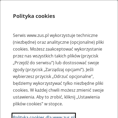
Polityka cookies
Szukaj
Menu
Serwis www.zus.pl wykorzystuje techniczne
(niezbędne) oraz analityczne (opcjonalne) pliki
Rejestry, ewidencje i archiwa
cookies. Możesz zaakceptować wykorzystanie
Baza zlikwidowanych lub
przez nas wszystkich takich plików (przycisk
„Przejdź do serwisu”) lub dostosować swoje
przekształconych zakładów pracy
zgody (przycisk „Zarządzaj opcjami”). Jeśli
wybierzesz przycisk „Odrzuć opcjonalne”,
Nazwa zakładu pracy:
będziemy wykorzystywać tylko niezbędne pliki
cookies. W każdej chwili możesz zmienić swoje
ustawienia. Aby to zrobić, kliknij „Ustawienia
plików cookies” w stopce.
SZUKAJ
Polityka cookies dla www.zus.pl