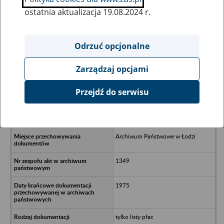
ostatnia aktualizacja 19.08.2024 r.
Wszystkie uwagi można przesyłać poprzez
formularz
Odrzuć opcjonalne
Zarządzaj opcjami
Ukryj wszystkie pozycje bazy
Przejdź do serwisu
Rada Wojewódzka Federacji
Socjalistycznych Związków
Młodzieży Polskiej w Łodzi
Archiwum Państwowe w Łodzi
1349
1975
tylko listy płac