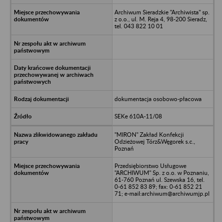
Archiwum Sieradzkie "Archiwista" sp.
z o.o., ul. M. Reja 4, 98-200 Sieradz,
tel. 043 822 10 01
dokumentacja osobowo-płacowa
SEKe 610A-11/08
"MIRON" Zakład Konfekcji
Odzieżowej Tórz&Węgorek s.c.,
Poznań
Przedsiębiorstwo Usługowe
"ARCHIWUM" Sp. z o.o. w Poznaniu,
61-760 Poznań ul. Szewska 16, tel.
0-61 852 83 89; fax: 0-61 852 21
71; e-mail:archiwum@archiwumjp.pl