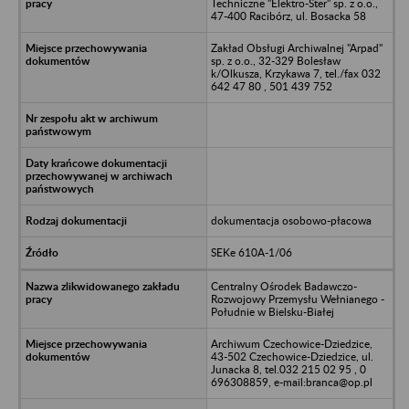
Techniczne "Elektro-Ster" sp. z o.o.,
47-400 Racibórz, ul. Bosacka 58
Zakład Obsługi Archiwalnej "Arpad"
sp. z o.o., 32-329 Bolesław
k/Olkusza, Krzykawa 7, tel./fax 032
642 47 80 , 501 439 752
dokumentacja osobowo-płacowa
SEKe 610A-1/06
Centralny Ośrodek Badawczo-
Rozwojowy Przemysłu Wełnianego -
Południe w Bielsku-Białej
Archiwum Czechowice-Dziedzice,
43-502 Czechowice-Dziedzice, ul.
Junacka 8, tel.032 215 02 95 , 0
696308859, e-mail:branca@op.pl