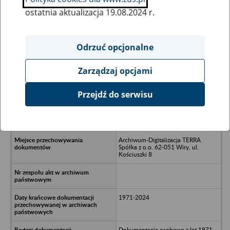
ostatnia aktualizacja 19.08.2024 r.
Wszystkie uwagi można przesyłać poprzez
formularz
Odrzuć opcjonalne
Zarządzaj opcjami
Ukryj wszystkie pozycje bazy
Przejdź do serwisu
Spółdzielnia Kółek Rolniczych w
Grodzicznie w likwidacji 13-324
Nowe Grodziczno 85 D
Archiwum-Digitalizacja TERRA
Spółka z o.o. 62-051 Wiry, ul.
Kościuszki 8
1971-2024
Dokumentacja osobowa z lat 1971-