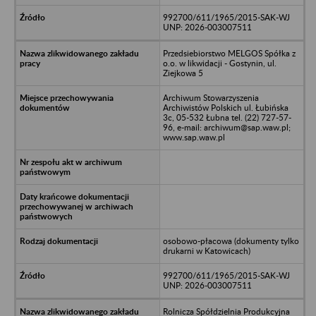
992700/611/1965/2015-SAK-WJ
UNP: 2026-003007511
Przedsiebiorstwo MELGOS Spółka z
o.o. w likwidacji - Gostynin, ul.
Ziejkowa 5
Archiwum Stowarzyszenia
Archiwistów Polskich ul. Łubińska
3c, 05-532 Łubna tel. (22) 727-57-
96, e-mail: archiwum@sap.waw.pl;
www.sap.waw.pl
osobowo-płacowa (dokumenty tylko
drukarni w Katowicach)
992700/611/1965/2015-SAK-WJ
UNP: 2026-003007511
Rolnicza Spółdzielnia Produkcyjna