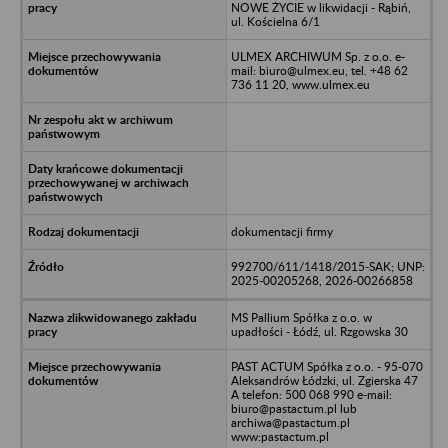
NOWE ŻYCIE w likwidacji - Rąbiń,
ul. Kościelna 6/1
ULMEX ARCHIWUM Sp. z o.o. e-
mail: biuro@ulmex.eu, tel. +48 62
736 11 20, www.ulmex.eu
dokumentacji firmy
992700/611/1418/2015-SAK; UNP:
2025-00205268, 2026-00266858
MS Pallium Spółka z o.o. w
upadłości - Łódź, ul. Rzgowska 30
PAST ACTUM Spółka z o.o. - 95-070
Aleksandrów Łódzki, ul. Zgierska 47
A telefon: 500 068 990 e-mail:
biuro@pastactum.pl lub
archiwa@pastactum.pl
www:pastactum.pl