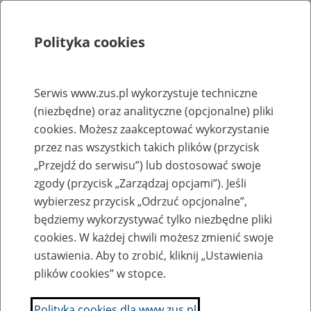
Polityka cookies
Szukaj
Menu
Serwis www.zus.pl wykorzystuje techniczne
(niezbędne) oraz analityczne (opcjonalne) pliki
Rejestry, ewidencje i archiwa
cookies. Możesz zaakceptować wykorzystanie
Baza zlikwidowanych lub
przez nas wszystkich takich plików (przycisk
„Przejdź do serwisu”) lub dostosować swoje
przekształconych zakładów pracy
zgody (przycisk „Zarządzaj opcjami”). Jeśli
wybierzesz przycisk „Odrzuć opcjonalne”,
Nazwa zakładu pracy:
będziemy wykorzystywać tylko niezbędne pliki
cookies. W każdej chwili możesz zmienić swoje
ustawienia. Aby to zrobić, kliknij „Ustawienia
plików cookies” w stopce.
SZUKAJ
Polityka cookies dla www.zus.pl