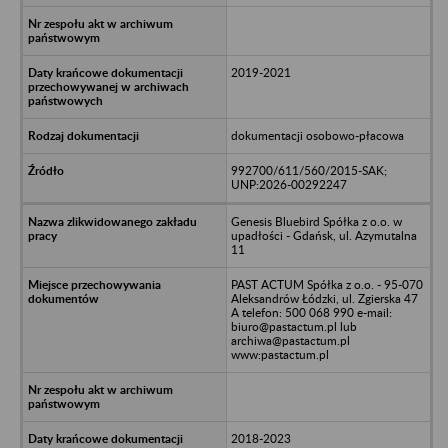
2019-2021
dokumentacji osobowo-płacowa
992700/611/560/2015-SAK;
UNP:2026-00292247
Genesis Bluebird Spółka z o.o. w
upadłości - Gdańsk, ul. Azymutalna
11
PAST ACTUM Spółka z o.o. - 95-070
Aleksandrów Łódzki, ul. Zgierska 47
A telefon: 500 068 990 e-mail:
biuro@pastactum.pl lub
archiwa@pastactum.pl
www:pastactum.pl
2018-2023