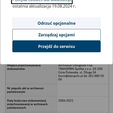
ostatnia aktualizacja 19.08.2024 r.
Wszystkie uwagi można przesyłać poprzez
formularz
Odrzuć opcjonalne
Zarządzaj opcjami
Ukryj wszystkie pozycje bazy
Przejdź do serwisu
INTERTRAC Spółka z o.o. -
Warszawa, ul. Pileckiego 67
Archiwum Usługowe Filia
TRANSPRIN Spółka z o.o. 24-100
Góra Puławska, ul. Długa 34
biuro@transprin.pl tel. (81) 880 50
04
2006-2021