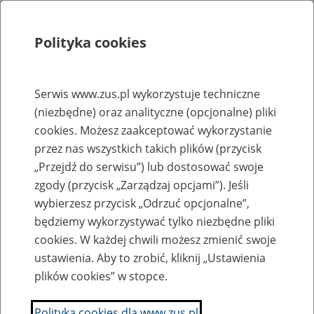
Polityka cookies
Szukaj
Menu
Serwis www.zus.pl wykorzystuje techniczne
(niezbędne) oraz analityczne (opcjonalne) pliki
Rejestry, ewidencje i archiwa
cookies. Możesz zaakceptować wykorzystanie
Baza zlikwidowanych lub
przez nas wszystkich takich plików (przycisk
„Przejdź do serwisu”) lub dostosować swoje
przekształconych zakładów pracy
zgody (przycisk „Zarządzaj opcjami”). Jeśli
wybierzesz przycisk „Odrzuć opcjonalne”,
Nazwa zakładu pracy:
będziemy wykorzystywać tylko niezbędne pliki
cookies. W każdej chwili możesz zmienić swoje
ustawienia. Aby to zrobić, kliknij „Ustawienia
plików cookies” w stopce.
SZUKAJ
Polityka cookies dla www.zus.pl