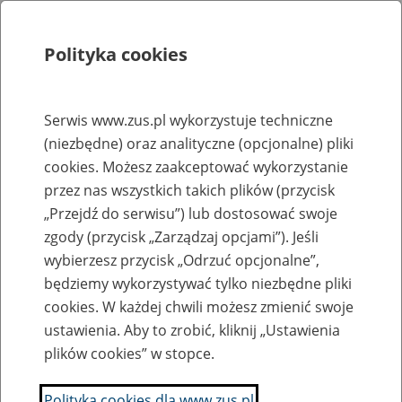
Polityka cookies
Szukaj
Menu
Serwis www.zus.pl wykorzystuje techniczne
(niezbędne) oraz analityczne (opcjonalne) pliki
Rejestry, ewidencje i archiwa
cookies. Możesz zaakceptować wykorzystanie
Baza zlikwidowanych lub
przez nas wszystkich takich plików (przycisk
„Przejdź do serwisu”) lub dostosować swoje
przekształconych zakładów pracy
zgody (przycisk „Zarządzaj opcjami”). Jeśli
wybierzesz przycisk „Odrzuć opcjonalne”,
Nazwa zakładu pracy:
będziemy wykorzystywać tylko niezbędne pliki
cookies. W każdej chwili możesz zmienić swoje
ustawienia. Aby to zrobić, kliknij „Ustawienia
plików cookies” w stopce.
SZUKAJ
Polityka cookies dla www.zus.pl