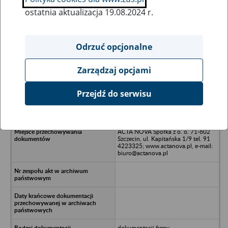
ostatnia aktualizacja 19.08.2024 r.
Wszystkie uwagi można przesyłać poprzez
formularz
Odrzuć opcjonalne
Zarządzaj opcjami
Ukryj wszystkie pozycje bazy
Przejdź do serwisu
Nutwell Logistics LTD. Wielka
Brytania - Warmister
ACTA NOVA Spółka z o. o. 71-602
Szczecin, ul. Kapitańska 1/9 tel. 91
4223325; www.actanova.pl, e-mail:
biuro@actanova.pl
dokumentacji firmy