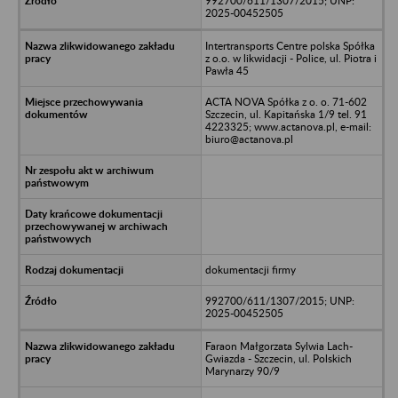
992700/611/1307/2015; UNP:
2025-00452505
Intertransports Centre polska Spółka
z o.o. w likwidacji - Police, ul. Piotra i
Pawła 45
ACTA NOVA Spółka z o. o. 71-602
Szczecin, ul. Kapitańska 1/9 tel. 91
4223325; www.actanova.pl, e-mail:
biuro@actanova.pl
dokumentacji firmy
992700/611/1307/2015; UNP:
2025-00452505
Faraon Małgorzata Sylwia Lach-
Gwiazda - Szczecin, ul. Polskich
Marynarzy 90/9