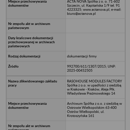
ACTA NOVA Spółka z o. o. 71-602
Szczecin, ul. Kapitańska 1/9 tel. 91
4223325; www.actanova.pl, e-mail:
biuro@actanova.pl
dokumentacji firmy
992700/611/1307/2015; UNP:
2025-00452505
RASOHOUSE MODULES FACTORY
Spółka z o.o. w upadłości z siedzibą
w Krakowie - Kraków, Aleja Płk.
Władysława Prażmowskiego 14
Archiwum Spółka z o.o. z siedzibą w
Ostrowie Wielkopolskim 63-400
Ostrów Wielkopolski, ul.
Krotoszyńska 161