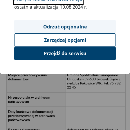
ostatnia aktualizacja 19.08.2024 r.
Wszystkie uwagi można przesyłać poprzez
formularz
Odrzuć opcjonalne
Zarządzaj opcjami
Ukryj wszystkie pozycje bazy
Przejdź do serwisu
PERGAM Spółka z o.o. - Łomnica
Gminna Spółdzielnia Samopomoc
Chłopska - 59-600 Lwówek Śląski z
siedzibą Rakowice Wlk., tel. 75 782
22 45
dokumentacja osobowo-płacowa