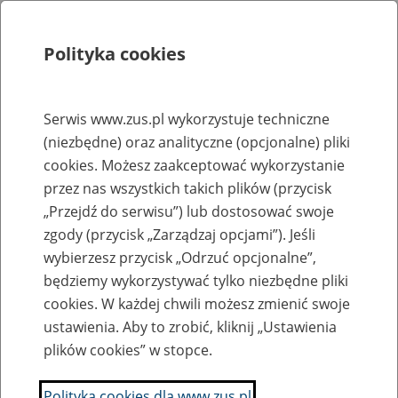
Polityka cookies
Szukaj
Menu
Serwis www.zus.pl wykorzystuje techniczne
(niezbędne) oraz analityczne (opcjonalne) pliki
Rejestry, ewidencje i archiwa
cookies. Możesz zaakceptować wykorzystanie
Baza zlikwidowanych lub
przez nas wszystkich takich plików (przycisk
„Przejdź do serwisu”) lub dostosować swoje
przekształconych zakładów pracy
zgody (przycisk „Zarządzaj opcjami”). Jeśli
wybierzesz przycisk „Odrzuć opcjonalne”,
Nazwa zakładu pracy:
będziemy wykorzystywać tylko niezbędne pliki
cookies. W każdej chwili możesz zmienić swoje
ustawienia. Aby to zrobić, kliknij „Ustawienia
plików cookies” w stopce.
SZUKAJ
Polityka cookies dla www.zus.pl