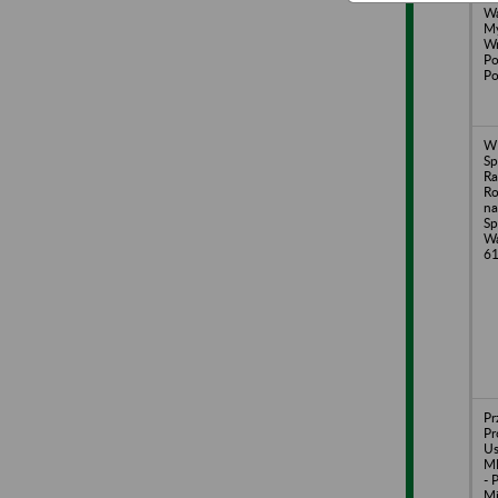
Wa
My
Wr
Po
Po
W
Sp
Ra
Ro
na
Sp
Wa
61
Pr
Pr
U
MI
- 
Mi