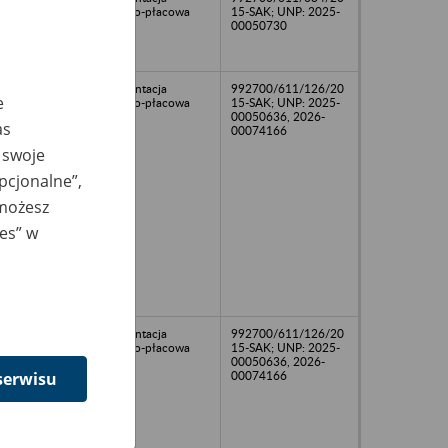
osobowo-płacowa
15-SAK; UNP: 2025-
00050730
dokumentacja
992700/611/126/20
e
osobowo-płacowa
15-SAK; UNP: 2025-
00050636, 2026-
as
00074166
 swoje
opcjonalne”,
 możesz
ies” w
dokumentacja
992700/611/126/20
osobowo-płacowa
15-SAK; UNP: 2025-
00050636, 2026-
serwisu
00074166