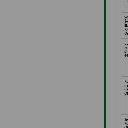
Ws
Św
li
Ki
Or
EL
w 
Ch
4
RE
si
- 
Ok
Sp
Ro
Ob