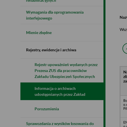
rehabilitacyjnych
Wymagania dla oprogramowania
Naz
interfejsowego
Wsz
Mienie zbędne
Rejestry, ewidencje i archiwa
Rejestr upoważnień wydanych przez
Prezesa ZUS dla pracowników
N
z
Zakładu Ubezpieczeń Społecznych
z
Informacja o archiwach
udostępnianych przez Zakład
Bo
o.
Pi
Porozumienia
E
Sprawozdania z wyników losowania do
o.