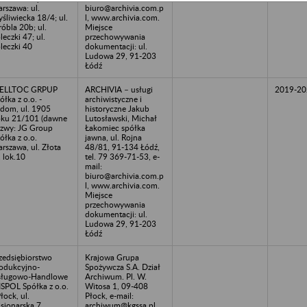
rszawa: ul.
biuro@archivia.com.p
śliwiecka 18/4; ul.
l, www.archivia.com.
óbla 20b; ul.
Miejsce
leczki 47; ul.
przechowywania
leczki 40
dokumentacji: ul.
Ludowa 29, 91-203
Łódź
ELLTOC GRPUP
ARCHIVIA – usługi
2019-20
ółka z o.o. -
archiwistyczne i
dom, ul. 1905
historyczne Jakub
ku 21/101 (dawne
Lutosławski, Michał
zwy: JG Group
Łakomiec spółka
ółka z o.o.
jawna, ul. Rojna
rszawa, ul. Złota
48/81, 91-134 Łódź,
 lok.10
tel. 79 369-71-53, e-
mail:
biuro@archivia.com.p
l, www.archivia.com.
Miejsce
przechowywania
dokumentacji: ul.
Ludowa 29, 91-203
Łódź
zedsiębiorstwo
Krajowa Grupa
odukcyjno-
Spożywcza S.A. Dział
sługowo-Handlowe
Archiwum. Pl. W.
SPOL Spółka z o.o.
Witosa 1, 09-408
Płock, ul.
Płock, e-mail:
sjonarska 7
archiwum@kgssa.pl,