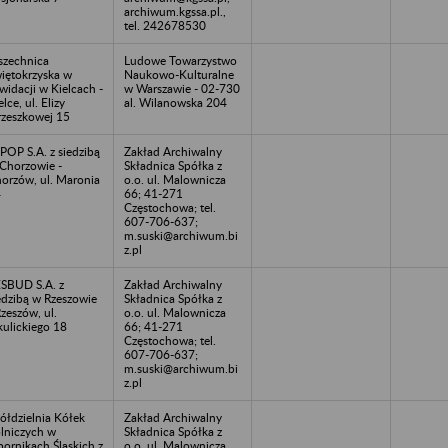
archiwum.kgssa.pl.,
tel. 242678530
zechnica
Ludowe Towarzystwo
iętokrzyska w
Naukowo-Kulturalne
kwidacji w Kielcach -
w Warszawie - 02-730
elce, ul. Elizy
al. Wilanowska 204
zeszkowej 15
POP S.A. z siedzibą
Zakład Archiwalny
Chorzowie -
Składnica Spółka z
orzów, ul. Maronia
o.o. ul. Malownicza
4
66; 41-271
Częstochowa; tel.
607-706-637;
m.suski@archiwum.bi
z.pl
SBUD S.A. z
Zakład Archiwalny
edzibą w Rzeszowie
Składnica Spółka z
Rzeszów, ul.
o.o. ul. Malownicza
ulickiego 18
66; 41-271
Częstochowa; tel.
607-706-637;
m.suski@archiwum.bi
z.pl
ółdzielnia Kółek
Zakład Archiwalny
lniczych w
Składnica Spółka z
ornikach Śląskich z
o.o. ul. Malownicza