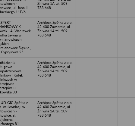
towicach -
Żniwna 1A tel. 509
towice, ul. Jana III
783 648
bieskiego 11E/6
KSPERT
Archipax Spółka z o.o.
INANSOWY K.
42-400 Zawiercie, ul.
wak - A. Wacławek
Żniwna 1A tel. 509
ółka Jawna w
783 648
emianowicach
ąskich -
emianowice Śląskie ,
. Cyprysowa 25
ółdzielnia
Archipax Spółka z o.o.
ługowo-
42-400 Zawiercie, ul.
opatrzeniowa
Żniwna 1A tel. 509
lników i Kółek
783 648
lniczych w
drzejewie -
drzejów, ul.
kowska 33
UD-GIG Spółka z
Archipax Spółka z o.o.
o. w likwidacji w
42-400 Zawiercie, ul.
towicach -
Żniwna 1A tel. 509
towice, al.
783 648
jciecha
rfantego 81
terprise House
Archipax Spółka z o.o.