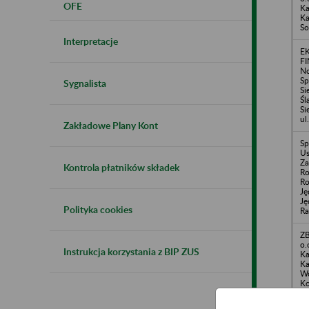
OFE
Ka
Ka
So
Interpretacje
E
F
No
Sp
Sygnalista
Si
Śl
Si
ul
Zakładowe Plany Kont
Sp
Us
Za
Kontrola płatników składek
Ro
Ro
Ję
Ję
Polityka cookies
Ra
ZB
o.
Instrukcja korzystania z BIP ZUS
Ka
Ka
Wo
Ko
En