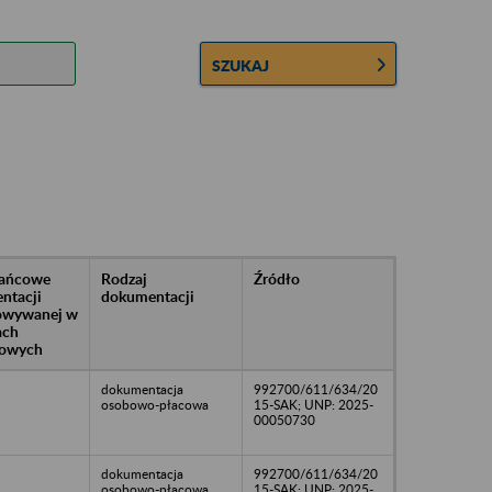
SZUKAJ
rańcowe
Rodzaj
Źródło
ntacji
dokumentacji
owywanej w
ach
owych
dokumentacja
992700/611/634/20
osobowo-płacowa
15-SAK; UNP: 2025-
00050730
dokumentacja
992700/611/634/20
osobowo-płacowa
15-SAK; UNP: 2025-