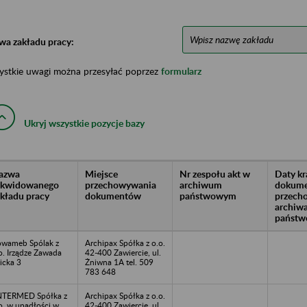
wa zakładu pracy:
ystkie uwagi można przesyłać poprzez
formularz
Ukryj wszystkie pozycje bazy
azwa
Miejsce
Nr zespołu akt w
Daty k
likwidowanego
przechowywania
archiwum
dokume
akładu pracy
dokumentów
państwowym
przech
archiw
państw
wameb Spólak z
Archipax Spółka z o.o.
o. Irządze Zawada
42-400 Zawiercie, ul.
licka 3
Żniwna 1A tel. 509
783 648
NTERMED Spółka z
Archipax Spółka z o.o.
o. w upadłości w
42-400 Zawiercie, ul.