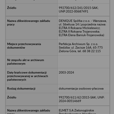
992700/612/241/2015-SAK;
UNP:2022-00687491
DENIQUE Spółka z o.o. - Warszawa,
ul. Sibeliusa 14 ( poprzednia nazwa:
ELTRA II Roksana Mickielewicz;
ELTRA II Roksana Trojanowska;
ELTRA Elena Baniuk-Trojanowska)
Perfekcja Archiwum Sp. z o.o.
Siedziba: ul. Zacisze 16A, 65-775
Zielona Góra, tel. 68 38 22 115
2003-2024
dokumentacja osobowo-płacowa
992700/611/62/2015-SAK; UNP:
2024-00514669
ELMET S.A Zielonogórskie
Przedsiębiorstwo Handlowe -