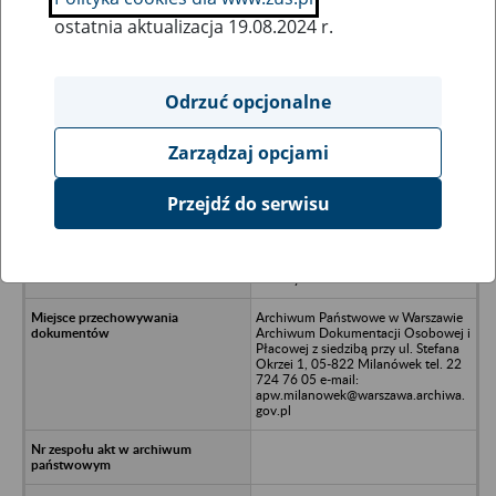
ostatnia aktualizacja 19.08.2024 r.
Wszystkie uwagi można przesyłać poprzez
formularz
Odrzuć opcjonalne
Zarządzaj opcjami
Ukryj wszystkie pozycje bazy
Przejdź do serwisu
Spółdzielnia Transportowo-
Usługowa w Poddębicach z siedzibą
w Bałdrzychowie w upadłości -
Bałdrzychowo
Archiwum Państwowe w Warszawie
Archiwum Dokumentacji Osobowej i
Płacowej z siedzibą przy ul. Stefana
Okrzei 1, 05-822 Milanówek tel. 22
724 76 05 e-mail:
apw.milanowek@warszawa.archiwa.
gov.pl