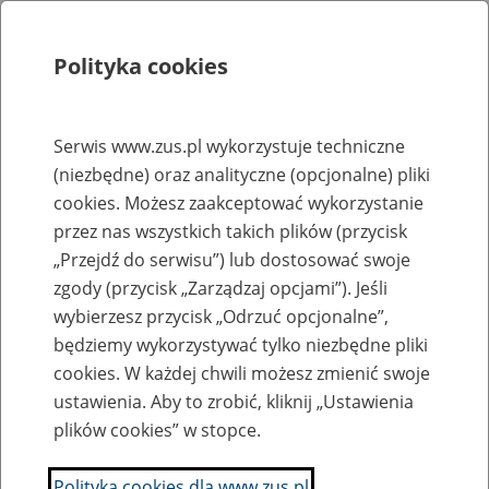
Polityka cookies
Szukaj
Menu
Serwis www.zus.pl wykorzystuje techniczne
(niezbędne) oraz analityczne (opcjonalne) pliki
Rejestry, ewidencje i archiwa
cookies. Możesz zaakceptować wykorzystanie
Baza zlikwidowanych lub
przez nas wszystkich takich plików (przycisk
„Przejdź do serwisu”) lub dostosować swoje
przekształconych zakładów pracy
zgody (przycisk „Zarządzaj opcjami”). Jeśli
wybierzesz przycisk „Odrzuć opcjonalne”,
Nazwa zakładu pracy:
będziemy wykorzystywać tylko niezbędne pliki
cookies. W każdej chwili możesz zmienić swoje
ustawienia. Aby to zrobić, kliknij „Ustawienia
plików cookies” w stopce.
SZUKAJ
Polityka cookies dla www.zus.pl