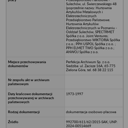
Sulechów, ul. Świerczewskiego 48
(poprzednie nazwy: Hurtownia
Artykułów Metalowych i
Elektrotechnicznych
Przedsiębiorstwo Państwowe.
Hurtownia Artykułów
Elektrotechnicznych w Poznaniu -
Oddział Sulechów, SPECTRMET
Spółka z o.o. Joint Ventures;
Przedsiębiorstwo WIKTORIA Spółka
z o.o.; PPH USPOL Spółka z o.o. ;
PPH ELMET TWO Spółka z o.o.;
ANWOJ Spółka z o.o.
Perfekcja Archiwum Sp. z o.o.
Siedziba: ul. Zacisze 16A, 65-775
Zielona Góra, tel. 68 38 22 115
1973-1997
dokumentacja osobowo-płacowa
992700/611/62/2015-SAK; UNP:
2024-00514669