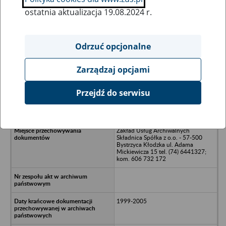
ostatnia aktualizacja 19.08.2024 r.
Wszystkie uwagi można przesyłać poprzez
formularz
Odrzuć opcjonalne
Zarządzaj opcjami
Ukryj wszystkie pozycje bazy
Przejdź do serwisu
OKNO Wałbrzych Spółka z o.o. -
Wałbrzych
Zakład Usług Archiwalnych
Składnica Spółka z o.o. - 57-500
Bystrzyca Kłodzka ul. Adama
Mickiewicza 15 tel. (74) 6441327;
kom. 606 732 172
1999-2005