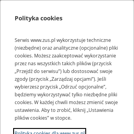
Polityka cookies
Szukaj
Menu
Serwis www.zus.pl wykorzystuje techniczne
(niezbędne) oraz analityczne (opcjonalne) pliki
Rejestry, ewidencje i archiwa
cookies. Możesz zaakceptować wykorzystanie
Baza zlikwidowanych lub
przez nas wszystkich takich plików (przycisk
„Przejdź do serwisu”) lub dostosować swoje
przekształconych zakładów pracy
zgody (przycisk „Zarządzaj opcjami”). Jeśli
wybierzesz przycisk „Odrzuć opcjonalne”,
Nazwa zakładu pracy:
będziemy wykorzystywać tylko niezbędne pliki
cookies. W każdej chwili możesz zmienić swoje
ustawienia. Aby to zrobić, kliknij „Ustawienia
plików cookies” w stopce.
SZUKAJ
Polityka cookies dla www.zus.pl