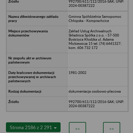
992700/611/112/2016-SAK; UNP:
2024-00387222
Gminna Spółdzielnia Samopomoc
Chłopska - Komprachcice
Zakład Usług Archiwalnych
Składnica Spółka z o.o. - 57-500
Bystrzyca Kłodzka ul. Adama
Mickiewicza 15 tel. (74) 6441327;
kom. 606 732 172
1981-2002
dokumentacja osobowo-płacowa
992700/611/112/2016-SAK; UNP:
2024-00387222
Strona 2186 z 2 291
<<
>>