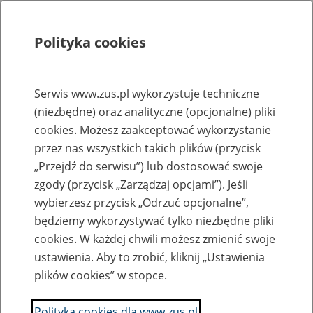
Polityka cookies
Szukaj
Menu
Serwis www.zus.pl wykorzystuje techniczne
(niezbędne) oraz analityczne (opcjonalne) pliki
Rejestry, ewidencje i archiwa
cookies. Możesz zaakceptować wykorzystanie
Baza zlikwidowanych lub
przez nas wszystkich takich plików (przycisk
„Przejdź do serwisu”) lub dostosować swoje
przekształconych zakładów pracy
zgody (przycisk „Zarządzaj opcjami”). Jeśli
wybierzesz przycisk „Odrzuć opcjonalne”,
Nazwa zakładu pracy:
będziemy wykorzystywać tylko niezbędne pliki
cookies. W każdej chwili możesz zmienić swoje
ustawienia. Aby to zrobić, kliknij „Ustawienia
plików cookies” w stopce.
SZUKAJ
Polityka cookies dla www.zus.pl