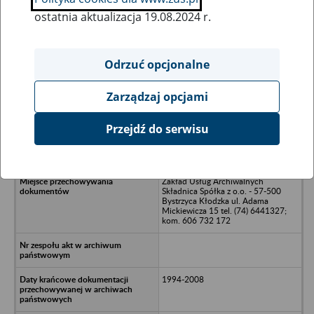
ostatnia aktualizacja 19.08.2024 r.
Wszystkie uwagi można przesyłać poprzez
formularz
Odrzuć opcjonalne
Zarządzaj opcjami
Ukryj wszystkie pozycje bazy
Przejdź do serwisu
AUTOVER Spółka Jawna - Lubin
Zakład Usług Archiwalnych
Składnica Spółka z o.o. - 57-500
Bystrzyca Kłodzka ul. Adama
Mickiewicza 15 tel. (74) 6441327;
kom. 606 732 172
1994-2008