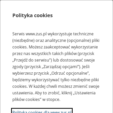
Polityka cookies
Szukaj
Menu
Serwis www.zus.pl wykorzystuje techniczne
(niezbędne) oraz analityczne (opcjonalne) pliki
Rejestry, ewidencje i archiwa
cookies. Możesz zaakceptować wykorzystanie
Baza zlikwidowanych lub
przez nas wszystkich takich plików (przycisk
„Przejdź do serwisu”) lub dostosować swoje
przekształconych zakładów pracy
zgody (przycisk „Zarządzaj opcjami”). Jeśli
wybierzesz przycisk „Odrzuć opcjonalne”,
Nazwa zakładu pracy:
będziemy wykorzystywać tylko niezbędne pliki
cookies. W każdej chwili możesz zmienić swoje
ustawienia. Aby to zrobić, kliknij „Ustawienia
plików cookies” w stopce.
SZUKAJ
Polityka cookies dla www.zus.pl