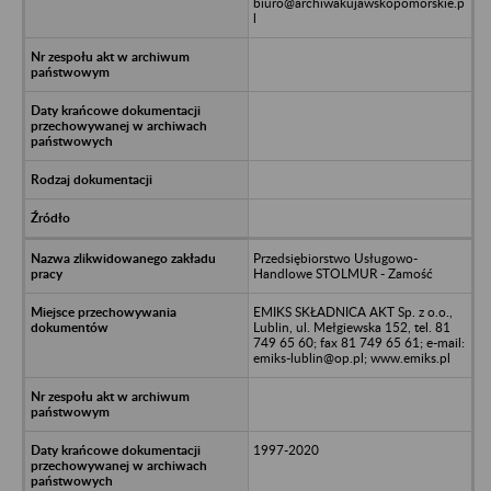
biuro@archiwakujawskopomorskie.p
l
Przedsiębiorstwo Usługowo-
Handlowe STOLMUR - Zamość
EMIKS SKŁADNICA AKT Sp. z o.o.,
Lublin, ul. Mełgiewska 152, tel. 81
749 65 60; fax 81 749 65 61; e-mail:
emiks-lublin@op.pl; www.emiks.pl
1997-2020