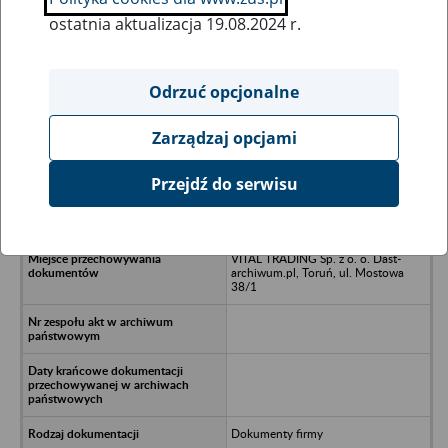
ostatnia aktualizacja 19.08.2024 r.
Wszystkie uwagi można przesyłać poprzez
formularz
Odrzuć opcjonalne
Zarządzaj opcjami
Ukryj wszystkie pozycje bazy
Przejdź do serwisu
FHU PIW-WIN Ustronie Morskie
VITAL TRADING Sp. z o. o. Dast-
archiwum.pl, Toruń, ul. Mostowa
38/1
Dokumenty firmy