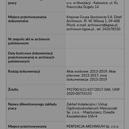
o.o. w likwidacji - Katowice, ul. Ks.
Franciczka Ścigały 14
Krajowa Grupa Spożywcza S.A. Dział
Archiwum. Pl. W. Witosa 1, 09-408
Płock, e-mail: archiwum@kgssa.pl,
archiwum.kgssa.pl., tel. 242678530
Akta osobowe: 2013-2019; Akta
płacowe: 2013-2017; inna
dokumentacja: 2013-2019
992700/611/627/2017-SAK; UNP:
2020-00755155
Zakład Instalacyjny i Usług
Ogólnobudowlanych Matuszczak
Sp. z o.o. - Międzyrzecz, Osiedle
Kasztelańskie 10A/4
PERFEKCJA ARCHIWUM Sp. z o.o.