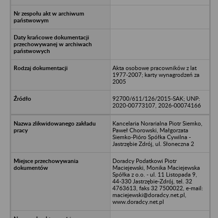
Akta osobowe pracowników z lat
1977-2007; karty wynagrodzeń za
2005
92700/611/126/2015-SAK; UNP:
2020-00773107, 2026-00074166
Kancelaria Norarialna Piotr Siemko,
Paweł Chorowski, Małgorzata
Siemko-Pióro Spółka Cywilna -
Jastrzębie Zdrój, ul. Słoneczna 2
Doradcy Podatkowi Piotr
Maciejewski, Monika Maciejewska
Spółka z o.o. - ul. 11 Listopada 9,
44-330 Jastrzębie-Zdrój, tel. 32
4763613, faks 32 7500022, e-mail:
maciejewski@doradcy.net.pl,
www.doradcy.net.pl