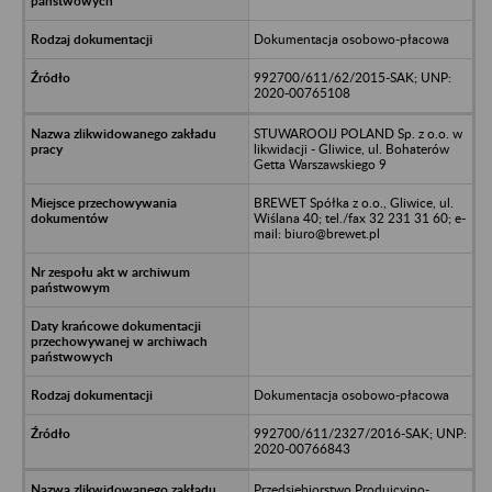
Dokumentacja osobowo-płacowa
992700/611/62/2015-SAK; UNP:
2020-00765108
STUWAROOIJ POLAND Sp. z o.o. w
likwidacji - Gliwice, ul. Bohaterów
Getta Warszawskiego 9
BREWET Spółka z o.o., Gliwice, ul.
Wiślana 40; tel./fax 32 231 31 60; e-
mail: biuro@brewet.pl
Dokumentacja osobowo-płacowa
992700/611/2327/2016-SAK; UNP:
2020-00766843
Przedsiębiorstwo Produjcyjno-