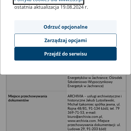
ostatnia aktualizacja 19.08.2024 r.
Wszystkie uwagi można przesyłać poprzez
formularz
Odrzuć opcjonalne
Zarządzaj opcjami
Ukryj wszystkie pozycje bazy
Przejdź do serwisu
Ośrodek Konferencyjno-Rekreacyjny
Energetyk w Jachrance - Jachranka
73 ( poprzednie nazwy: Ośrodek
Szkoleniowo-Wypoczynkowy
Energetyków w Jachrance; Ośrodek
Szkoleniowo-Wypoczynkowy
Energetyk w Jachrance)
ARCHIVIA – usługi archiwistyczne i
historyczne Jakub Lutosławski,
Michał Łakomiec spółka jawna, ul.
Rojna 48/81, 91-134 Łódź, tel. 79
369-71-53, e-mail:
biuro@archivia.com.pl,
www.archivia.com. Miejsce
przechowywania dokumentacji: ul.
Ludowa 29, 91-203 Łódź