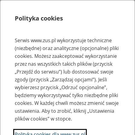
Polityka cookies
Szukaj
Menu
Serwis www.zus.pl wykorzystuje techniczne
(niezbędne) oraz analityczne (opcjonalne) pliki
Rejestry, ewidencje i archiwa
cookies. Możesz zaakceptować wykorzystanie
Baza zlikwidowanych lub
przez nas wszystkich takich plików (przycisk
„Przejdź do serwisu”) lub dostosować swoje
przekształconych zakładów pracy
zgody (przycisk „Zarządzaj opcjami”). Jeśli
wybierzesz przycisk „Odrzuć opcjonalne”,
Nazwa zakładu pracy:
będziemy wykorzystywać tylko niezbędne pliki
cookies. W każdej chwili możesz zmienić swoje
ustawienia. Aby to zrobić, kliknij „Ustawienia
plików cookies” w stopce.
SZUKAJ
Polityka cookies dla www.zus.pl