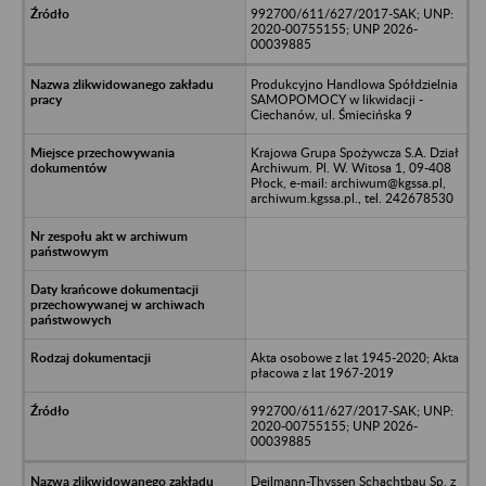
992700/611/627/2017-SAK; UNP:
2020-00755155; UNP 2026-
00039885
Produkcyjno Handlowa Spółdzielnia
SAMOPOMOCY w likwidacji -
Ciechanów, ul. Śmiecińska 9
Krajowa Grupa Spożywcza S.A. Dział
Archiwum. Pl. W. Witosa 1, 09-408
Płock, e-mail: archiwum@kgssa.pl,
archiwum.kgssa.pl., tel. 242678530
Akta osobowe z lat 1945-2020; Akta
płacowa z lat 1967-2019
992700/611/627/2017-SAK; UNP:
2020-00755155; UNP 2026-
00039885
Deilmann-Thyssen Schachtbau Sp. z