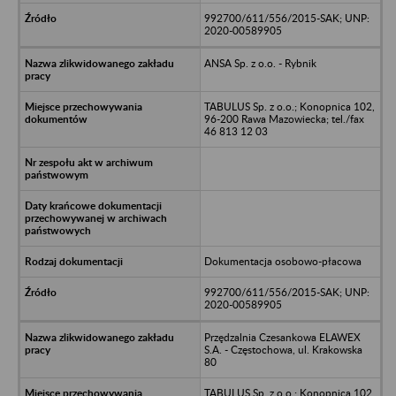
992700/611/556/2015-SAK; UNP:
2020-00589905
ANSA Sp. z o.o. - Rybnik
TABULUS Sp. z o.o.; Konopnica 102,
96-200 Rawa Mazowiecka; tel./fax
46 813 12 03
Dokumentacja osobowo-płacowa
992700/611/556/2015-SAK; UNP:
2020-00589905
Przędzalnia Czesankowa ELAWEX
S.A. - Częstochowa, ul. Krakowska
80
TABULUS Sp. z o.o.; Konopnica 102,