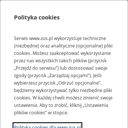
Polityka cookies
Szukaj
Menu
Serwis www.zus.pl wykorzystuje techniczne
(niezbędne) oraz analityczne (opcjonalne) pliki
Rejestry, ewidencje i archiwa
cookies. Możesz zaakceptować wykorzystanie
Baza zlikwidowanych lub
przez nas wszystkich takich plików (przycisk
„Przejdź do serwisu”) lub dostosować swoje
przekształconych zakładów pracy
zgody (przycisk „Zarządzaj opcjami”). Jeśli
wybierzesz przycisk „Odrzuć opcjonalne”,
Nazwa zakładu pracy:
będziemy wykorzystywać tylko niezbędne pliki
cookies. W każdej chwili możesz zmienić swoje
ustawienia. Aby to zrobić, kliknij „Ustawienia
plików cookies” w stopce.
SZUKAJ
Polityka cookies dla www.zus.pl