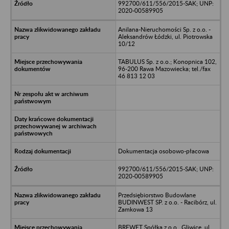
992700/611/556/2015-SAK; UNP:
2020-00589905
Anilana-Nieruchomości Sp. z o.o. -
Aleksandrów Łódzki, ul. Piotrowska
10/12
TABULUS Sp. z o.o.; Konopnica 102,
96-200 Rawa Mazowiecka; tel./fax
46 813 12 03
Dokumentacja osobowo-płacowa
992700/611/556/2015-SAK; UNP:
2020-00589905
Przedsiębiorstwo Budowlane
BUDINWEST SP. z o.o. - Racibórz, ul.
Zamkowa 13
BREWET Spółka z o.o., Gliwice, ul.