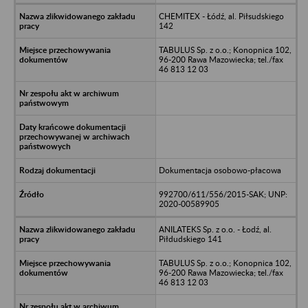
CHEMITEX - Łódź, al. Piłsudskiego
142
TABULUS Sp. z o.o.; Konopnica 102,
96-200 Rawa Mazowiecka; tel./fax
46 813 12 03
Dokumentacja osobowo-płacowa
992700/611/556/2015-SAK; UNP:
2020-00589905
ANILATEKS Sp. z o.o. - Łodź, al.
Piłdudskiego 141
TABULUS Sp. z o.o.; Konopnica 102,
96-200 Rawa Mazowiecka; tel./fax
46 813 12 03