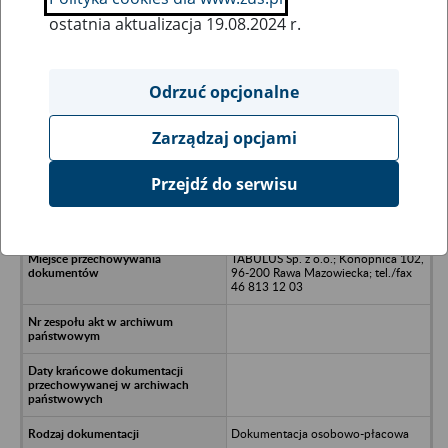
ostatnia aktualizacja 19.08.2024 r.
Wszystkie uwagi można przesyłać poprzez
formularz
Odrzuć opcjonalne
Zarządzaj opcjami
Ukryj wszystkie pozycje bazy
Przejdź do serwisu
PROGÓR Sp. z o.o. - Rybnik, ul.
Smolina 14
TABULUS Sp. z o.o.; Konopnica 102,
96-200 Rawa Mazowiecka; tel./fax
46 813 12 03
Dokumentacja osobowo-płacowa