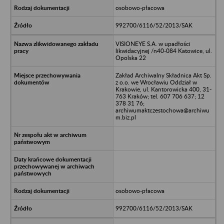
osobowo-płacowa
992700/6116/52/2013/SAK
VISIONEYE S.A. w upadłości
likwidacyjnej /n40-084 Katowice, ul.
Opolska 22
Zakład Archiwalny Składnica Akt Sp.
z o.o. we Wrocławiu Oddział w
Krakowie, ul. Kantorowicka 400, 31-
763 Kraków; tel. 607 706 637; 12
378 31 76;
archiwumaktczestochowa@archiwu
m.biz.pl
osobowo-płacowa
992700/6116/52/2013/SAK