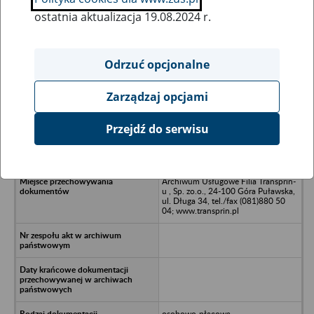
ostatnia aktualizacja 19.08.2024 r.
Wszystkie uwagi można przesyłać poprzez
formularz
Odrzuć opcjonalne
Zarządzaj opcjami
Ukryj wszystkie pozycje bazy
Przejdź do serwisu
FHU "Ananke" Anna Siodłak, 72-005
Przecław, Przecław 85/6
Archiwum Usługowe Filia Transprin-
u , Sp. zo.o., 24-100 Góra Puławska,
ul. Długa 34, tel./fax (081)880 50
04; www.transprin.pl
osobowo-płacowa