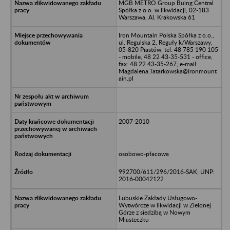
MGB METRO Group Buing Central
Spółka z o.o. w likwidacji, 02-183
Warszawa, Al. Krakowska 61
Iron Mountain Polska Spółka z o.o.,
ul. Regulska 2, Reguły k/Warszawy,
05-820 Piastów, tel. 48 785 190 105
- mobile, 48 22 43-35-531 - office,
fax: 48 22 43-35-267; e-mail:
Magdalena.Tatarkowska@ironmount
ain.pl
2007-2010
osobowo-płacowa
992700/611/296/2016-SAK; UNP:
2016-00042122
Lubuskie Zakłady Usługowo-
Wytwórcze w likwidacji w Zielonej
Górze z siedzibą w Nowym
Miasteczku