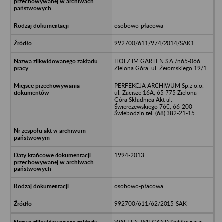
osobowo-płacowa
992700/611/974/2014/SAK1
HOLZ IM GARTEN S.A./n65-066
Zielona Góra, ul. Żeromskiego 19/1
PERFEKCJA ARCHIWUM Sp.z o.o.
ul. Zacisze 16A, 65-775 Zielona
Góra Składnica Akt ul.
Świerczewskiego 76C, 66-200
Świebodzin tel. (68) 382-21-15
1994-2013
osobowo-płacowa
992700/611/62/2015-SAK
WAFFEN-WIEGAND Spółka z o.o.