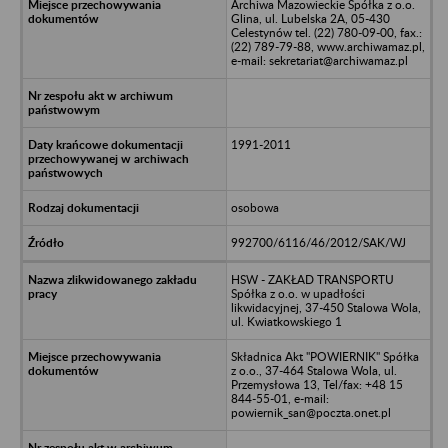
Archiwa Mazowieckie Spółka z o.o.
Glina, ul. Lubelska 2A, 05-430
Celestynów tel. (22) 780-09-00, fax.:
(22) 789-79-88, www.archiwamaz.pl,
e-mail: sekretariat@archiwamaz.pl
1991-2011
osobowa
992700/6116/46/2012/SAK/WJ
HSW - ZAKŁAD TRANSPORTU
Spółka z o.o. w upadłości
likwidacyjnej, 37-450 Stalowa Wola,
ul. Kwiatkowskiego 1
Składnica Akt "POWIERNIK" Spółka
z o.o., 37-464 Stalowa Wola, ul.
Przemysłowa 13, Tel/fax: +48 15
844-55-01, e-mail:
powiernik_san@poczta.onet.pl