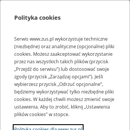
Polityka cookies
Szukaj
Menu
Serwis www.zus.pl wykorzystuje techniczne
(niezbędne) oraz analityczne (opcjonalne) pliki
Rejestry, ewidencje i archiwa
cookies. Możesz zaakceptować wykorzystanie
Baza zlikwidowanych lub
przez nas wszystkich takich plików (przycisk
„Przejdź do serwisu”) lub dostosować swoje
przekształconych zakładów pracy
zgody (przycisk „Zarządzaj opcjami”). Jeśli
wybierzesz przycisk „Odrzuć opcjonalne”,
Nazwa zakładu pracy:
będziemy wykorzystywać tylko niezbędne pliki
cookies. W każdej chwili możesz zmienić swoje
ustawienia. Aby to zrobić, kliknij „Ustawienia
plików cookies” w stopce.
SZUKAJ
Polityka cookies dla www.zus.pl