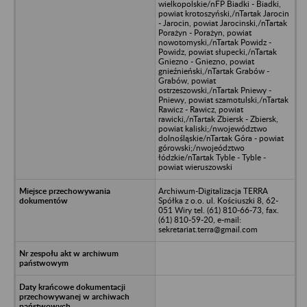
wielkopolskie/nFP Biadki - Biadki,
powiat krotoszyński,/nTartak Jarocin
- Jarocin, powiat Jarocinski,/nTartak
Porażyn - Porażyn, powiat
nowotomyski,/nTartak Powidz -
Powidz, powiat słupecki,/nTartak
Gniezno - Gniezno, powiat
gnieźnieński,/nTartak Grabów -
Grabów, powiat
ostrzeszowski,/nTartak Pniewy -
Pniewy, powiat szamotulski,/nTartak
Rawicz - Rawicz, powiat
rawicki,/nTartak Zbiersk - Zbiersk,
powiat kaliski;/nwojewództwo
dolnośląskie/nTartak Góra - powiat
górowski;/nwojeództwo
łódzkie/nTartak Tyble - Tyble -
powiat wieruszowski
Archiwum-Digitalizacja TERRA
Spółka z o.o. ul. Kościuszki 8, 62-
051 Wiry tel. (61) 810-66-73, fax.
(61) 810-59-20, e-mail:
sekretariat.terra@gmail.com