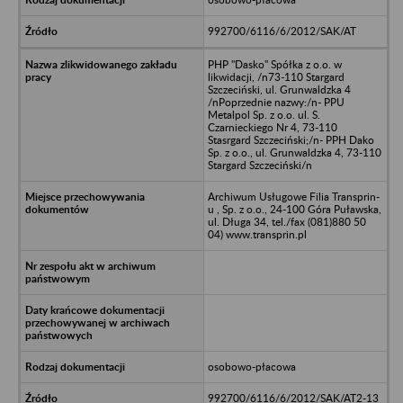
992700/6116/6/2012/SAK/AT
PHP "Dasko" Spółka z o.o. w
likwidacji, /n73-110 Stargard
Szczeciński, ul. Grunwaldzka 4
/nPoprzednie nazwy:/n- PPU
Metalpol Sp. z o.o. ul. S.
Czarnieckiego Nr 4, 73-110
Stasrgard Szczeciński;/n- PPH Dako
Sp. z o.o., ul. Grunwaldzka 4, 73-110
Stargard Szczeciński/n
Archiwum Usługowe Filia Transprin-
u , Sp. z o.o., 24-100 Góra Puławska,
ul. Długa 34, tel./fax (081)880 50
04) www.transprin.pl
osobowo-płacowa
992700/6116/6/2012/SAK/AT2-13