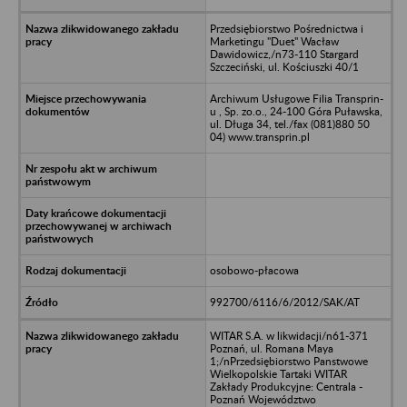
Przedsiębiorstwo Pośrednictwa i
Marketingu "Duet" Wacław
Dawidowicz,/n73-110 Stargard
Szczeciński, ul. Kościuszki 40/1
Archiwum Usługowe Filia Transprin-
u , Sp. zo.o., 24-100 Góra Puławska,
ul. Długa 34, tel./fax (081)880 50
04) www.transprin.pl
osobowo-płacowa
992700/6116/6/2012/SAK/AT
WITAR S.A. w likwidacji/n61-371
Poznań, ul. Romana Maya
1;/nPrzedsiębiorstwo Panstwowe
Wielkopolskie Tartaki WITAR
Zakłady Produkcyjne: Centrala -
Poznań Województwo