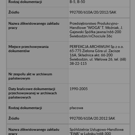
B-5, B-50
992700/610A/20/2012/SAK
Przedsiębiorstwo Produkcyjno-
Handlowe "WOGA" T. Woźniak, J.
Gajewski Spółka jawna/n66-200
Świebodzin/nChociule 36c
PERFEKCJA ARCHIWUM Sp.z o.o.
65-775 Zielona Góra ul. Zacisze
16A, Składnica akt: 66-200
Świebodzin, ul. Wałowa 26, tel. (68)
38-22-115
1990-2005
płacowa
992700/610A/20.2012.SAK
Spółdzielnia Usługowo-Handlowa
"EWA" w Lubsku/n68-300