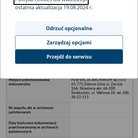
ostatnia aktualizacja 19.08.2024 r.
Wszystkie uwagi można przesyłać poprzez
formularz
Odrzuć opcjonalne
Zarządzaj opcjami
Ukryj wszystkie pozycje bazy
Przejdź do serwisu
TRAKT Spółka z o.o./n68-300
Lubsko/nul. Budowlanych 1a
PERFEKCJA ARCHIWUM Sp.z o.o.
65-775 Zielona Góra ul. Zacisze
16A, Składnica akt: 66-200
Świebodzin, ul. Wałowa 26, tel. (68)
38-22-115