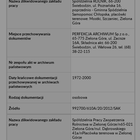
Spółdzielnia ROLNIK, 66-200
Świebodzin, ul. Poznańska 16,
poprzednio - Gminna Spódzielnia
Samopomoc Chłopska, placówki
terenowe: Mostki, Szczaniec, Zielona
Góra
PERFEKCJA ARCHIWUM Sp.z o.o.,
65-775 Zielona Góra, ul. Zacisze
16A, Składnica akt: 66-200
Świebodzin, ul. Wałowa 26, tel. (68)
38-22-115
1972-2000
osobowa
992700/610A/20/2012/SAK
Spółdzielnia Pracy Zaopatrzenia
Rolnictwa w Zielonej Górze/n65-021
Zielona Góra/nul. Dąbrowskiego
41a/nPlacówka terenowa w Zielonej
Górze