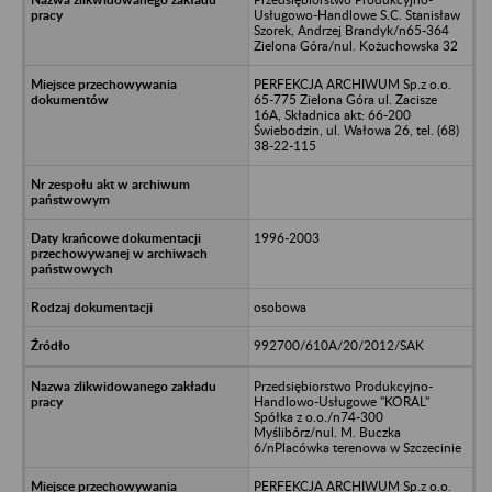
Usługowo-Handlowe S.C. Stanisław
Szorek, Andrzej Brandyk/n65-364
Zielona Góra/nul. Kożuchowska 32
PERFEKCJA ARCHIWUM Sp.z o.o.
65-775 Zielona Góra ul. Zacisze
16A, Składnica akt: 66-200
Świebodzin, ul. Wałowa 26, tel. (68)
38-22-115
1996-2003
osobowa
992700/610A/20/2012/SAK
Przedsiębiorstwo Produkcyjno-
Handlowo-Usługowe "KORAL"
Spółka z o.o./n74-300
Myślibórz/nul. M. Buczka
6/nPlacówka terenowa w Szczecinie
PERFEKCJA ARCHIWUM Sp.z o.o.