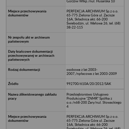
Gorzów Wlkp./nul. Husarska 10
PERFEKCJA ARCHIWUM Sp.z o.o.
65-775 Zielona Góra ul. Zacisze
16A, Składnica akt: 66-200
Świebodzin, ul. Wałowa 26, tel. (68)
38-22-115
osobowa z lat 2003-
2007,/npłacowa z lat 2003-2009
992700/610A/20/2012/SAK
Przedsiębiorstwo Usługowo
Produkcyjne "ZNMR" Spółka z
o.o./n68-200 Żary/nul. Słowackiego
4
PERFEKCJA ARCHIWUM Sp.z o.o.
65-775 Zielona Góra ul. Zacisze
16A, Składnica akt: 66-200
Świebodzin, ul. Wałowa 26, tel. (68)