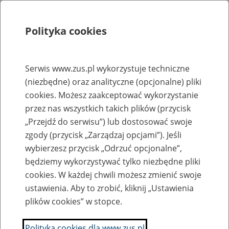
Polityka cookies
Szukaj
Menu
Serwis www.zus.pl wykorzystuje techniczne
(niezbędne) oraz analityczne (opcjonalne) pliki
Rejestry, ewidencje i archiwa
cookies. Możesz zaakceptować wykorzystanie
Baza zlikwidowanych lub
przez nas wszystkich takich plików (przycisk
„Przejdź do serwisu”) lub dostosować swoje
przekształconych zakładów pracy
zgody (przycisk „Zarządzaj opcjami”). Jeśli
wybierzesz przycisk „Odrzuć opcjonalne”,
Nazwa zakładu pracy:
będziemy wykorzystywać tylko niezbędne pliki
cookies. W każdej chwili możesz zmienić swoje
ustawienia. Aby to zrobić, kliknij „Ustawienia
plików cookies” w stopce.
SZUKAJ
Polityka cookies dla www.zus.pl