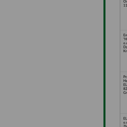
Os
1
En
"H
o.
Dz
Kr
Pr
H
EL
82
Gr
EL
o.
Zł