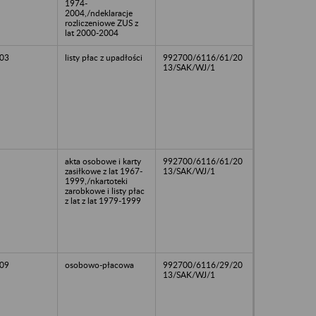
1974-
2004,/ndeklaracje
rozliczeniowe ZUS z
lat 2000-2004
03
listy płac z upadłości
992700/6116/61/20
13/SAK/WJ/1
akta osobowe i karty
992700/6116/61/20
zasiłkowe z lat 1967-
13/SAK/WJ/1
1999,/nkartoteki
zarobkowe i listy płac
z lat z lat 1979-1999
09
osobowo-płacowa
992700/6116/29/20
13/SAK/WJ/1