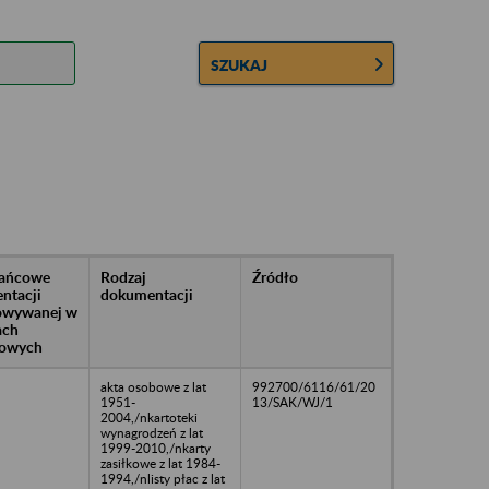
SZUKAJ
rańcowe
Rodzaj
Źródło
ntacji
dokumentacji
owywanej w
ach
owych
akta osobowe z lat
992700/6116/61/20
1951-
13/SAK/WJ/1
2004,/nkartoteki
wynagrodzeń z lat
1999-2010,/nkarty
zasiłkowe z lat 1984-
1994,/nlisty płac z lat