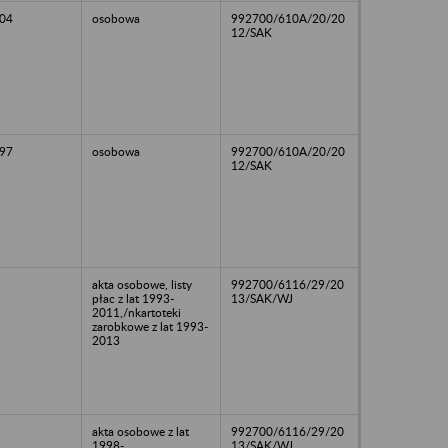
04
osobowa
992700/610A/20/20
12/SAK
97
osobowa
992700/610A/20/20
12/SAK
akta osobowe, listy
992700/6116/29/20
płac z lat 1993-
13/SAK/WJ
2011,/nkartoteki
zarobkowe z lat 1993-
2013
akta osobowe z lat
992700/6116/29/20
1998-
13/SAK/WJ