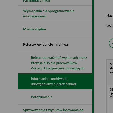
rehabilitacyjnych
Wymagania dla oprogramowania
Naz
interfejsowego
Wsz
Mienie zbędne
Rejestry, ewidencje i archiwa
Rejestr upoważnień wydanych przez
Prezesa ZUS dla pracowników
N
z
Zakładu Ubezpieczeń Społecznych
z
Informacja o archiwach
udostępnianych przez Zakład
O
Sp
Ml
Porozumienia
Sprawozdania z wyników losowania do