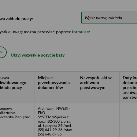
wa zakładu pracy:
ystkie uwagi można przesyłać poprzez
formularz
Ukryj wszystkie pozycje bazy
azwa
Miejsce
Nr zespołu akt w
Daty k
likwidowanego
przechowywania
archiwum
dokume
akładu pracy
dokumentów
państwowym
przech
archiw
państw
kręgowa
Archiwum INWEST-
ółdzielnia
EKO-
eczarska Pieniężno
SYSTEM/nSpółka z
o.o./n82-300 Elbląg,
ul. Łęczycka 24i/ntel.
(55) 641-99-36,/nfax
(55) 648 69 85