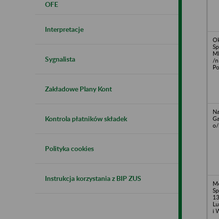
OFE
Interpretacje
O
Sp
Ml
Sygnalista
/n
Po
Zakładowe Plany Kont
Na
Kontrola płatników składek
Ga
o/
Polityka cookies
Instrukcja korzystania z BIP ZUS
Me
Sp
13
Lu
i 