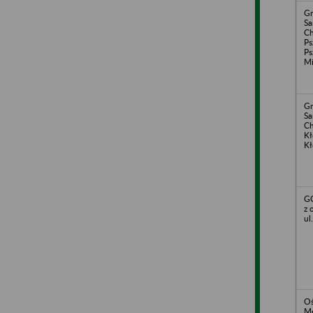
Gm
S
Ch
Ps
Ps
Mi
Gm
S
Ch
Kł
K
G
z 
ul
Oś
Me