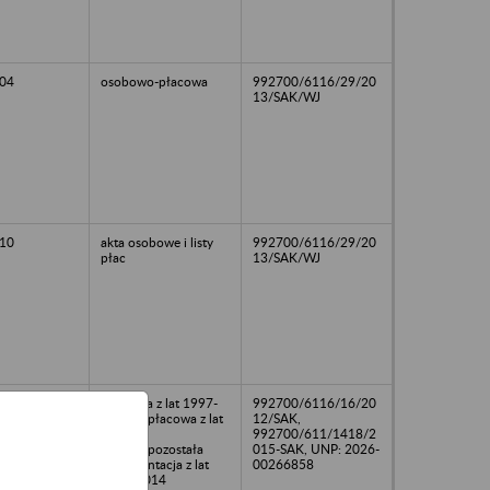
04
osobowo-płacowa
992700/6116/29/20
13/SAK/WJ
10
akta osobowe i listy
992700/6116/29/20
płac
13/SAK/WJ
osobowa z lat 1997-
992700/6116/16/20
2013,/npłacowa z lat
12/SAK,
1997-
992700/611/1418/2
2014,/npozostała
015-SAK, UNP: 2026-
dokumentacja z lat
00266858
1997-2014