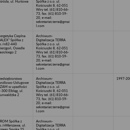
tróda, ul. Hurtowa
Spółka z o.o. ul.
1
Kościuszki 8, 62-051
Wiry tel. (61) 810-66-
73, fax. (61) 810-59-
20, e-mail:
sekretariat.terra@gmai
l.com
ergetyka Cieplna
Archiwum-
ALEX" Spółka z
Digitalizacja TERRA
o./n82-440
Spółka z o.o. ul.
ierzgoń, Osiedle
Kościuszki 8, 62-051
asickiego 2
Wiry tel. (61) 810-66-
73, fax. (61) 810-59-
20, e-mail:
sekretariat.terra@gmai
l.com
zedsiębiorstwo
Archiwum-
1997-20
andlowo-Usługowe
Digitalizacja TERRA
ZAM w upadłości
Spółka z o.o. ul.
-300 Elbląg, ul.
Kościuszki 8, 62-051
unwaldzka 2
Wiry tel. (61) 810-66-
73, fax. (61) 810-59-
20, e-mail:
sekretariat.terra@gmai
l.com
ROM Spółka z
Archiwum-
o./nWarszawa, ul.
Digitalizacja TERRA
otego Smoka 25
Spółka z o.o. ul.