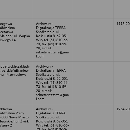
kręgowa
Archiwum-
1993-20
ółdzielnia
Digitalizacja TERRA
eczarska
Spółka z o.o. ul.
Malbork, ul. Wojska
Kościuszki 8, 62-051
lskiego 14
Wiry tel. (61) 810-66-
73, fax. (61) 810-59-
20, e-mail:
sekretariat.terra@gmai
l.com
dbałtyckie Zakłady
Archiwum-
rbarskie/nBraniew
Digitalizacja TERRA
nul. Przemysłowa
Spółka z o.o. ul.
Kościuszki 8, 62-051
Wiry tel. (61) 810-66-
73, fax. (61) 810-59-
20, e-mail:
sekretariat.terra@gmai
l.com
blarska
Archiwum-
1954-20
ółdzielnia Pracy
Digitalizacja TERRA
-300 Nowe Miasto
Spółka z o.o. ul.
bawskie/nul. Żwirki
Kościuszki 8, 62-051
Wigury 2
Wiry tel. (61) 810-66-
73, fax. (61) 810-59-