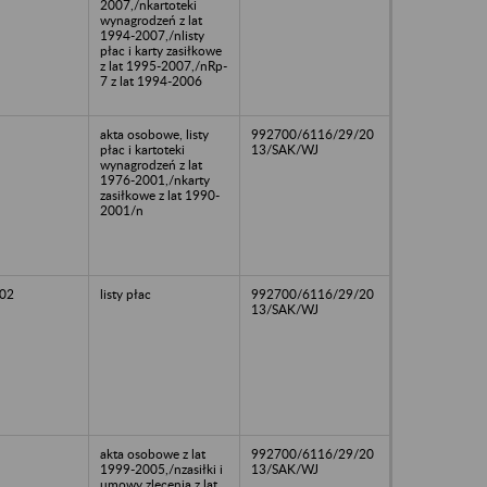
2007,/nkartoteki
wynagrodzeń z lat
1994-2007,/nlisty
płac i karty zasiłkowe
z lat 1995-2007,/nRp-
7 z lat 1994-2006
akta osobowe, listy
992700/6116/29/20
płac i kartoteki
13/SAK/WJ
wynagrodzeń z lat
1976-2001,/nkarty
zasiłkowe z lat 1990-
2001/n
02
listy płac
992700/6116/29/20
13/SAK/WJ
akta osobowe z lat
992700/6116/29/20
1999-2005,/nzasiłki i
13/SAK/WJ
umowy zlecenia z lat