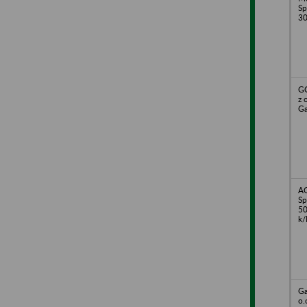
Sp
30
GG
z 
Ga
A
Sp
50
k/
Ga
o.