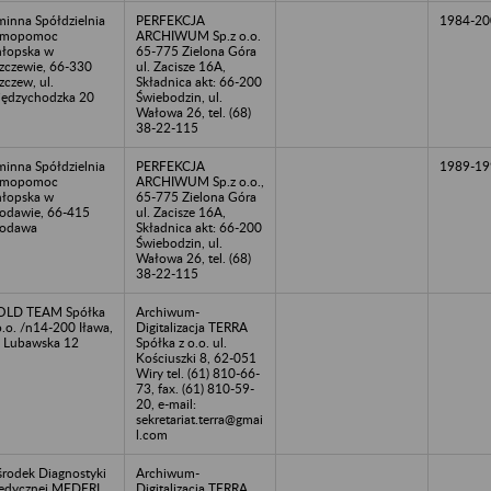
inna Spółdzielnia
PERFEKCJA
1984-20
amopomoc
ARCHIWUM Sp.z o.o.
łopska w
65-775 Zielona Góra
zczewie, 66-330
ul. Zacisze 16A,
zczew, ul.
Składnica akt: 66-200
ędzychodzka 20
Świebodzin, ul.
Wałowa 26, tel. (68)
38-22-115
inna Spółdzielnia
PERFEKCJA
1989-19
amopomoc
ARCHIWUM Sp.z o.o.,
łopska w
65-775 Zielona Góra
odawie, 66-415
ul. Zacisze 16A,
łodawa
Składnica akt: 66-200
Świebodzin, ul.
Wałowa 26, tel. (68)
38-22-115
OLD TEAM Spółka
Archiwum-
o.o. /n14-200 Iława,
Digitalizacja TERRA
. Lubawska 12
Spółka z o.o. ul.
Kościuszki 8, 62-051
Wiry tel. (61) 810-66-
73, fax. (61) 810-59-
20, e-mail:
sekretariat.terra@gmai
l.com
rodek Diagnostyki
Archiwum-
dycznej MEDERI
Digitalizacja TERRA