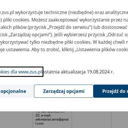
F SA /nElbląg, ul.
Archiwum-
czycka 24
Digitalizacja TERRA
zus.pl wykorzystuje techniczne (niezbędne) oraz analityczn
Spółka z o.o. ul.
) pliki cookies. Możesz zaakceptować wykorzystanie przez n
Kościuszki 8, 62-051
Wiry tel. (61) 810-66-
takich plików (przycisk „Przejdź do serwisu”) lub dostosować
73, fax. (61) 810-59-
20, e-mail:
cisk „Zarządzaj opcjami”). Jeśli wybierzesz przycisk „Odrzuć 
sekretariat.terra@gmai
l.com
korzystywać tylko niezbędne pliki cookies. W każdej chwili
je ustawienia. Aby to zrobić, kliknij „Ustawienia plików cook
WEST - EKO -
Archiwum INWEST-
2005-20
STEM Spółka z
EKO-
o./nElbląg, ul.
SYSTEM/nSpółka z
czycka 24
o.o./n82-300 Elbląg,
okies dla www.zus.pl
ostatnia aktualizacja 19.08.2024 r.
ul. Łęczycka 24i/ntel.
(55) 641-99-36,/nfax
(55) 648 69 85
 opcjonalne
Zarządzaj opcjami
Przejdź do 
spodarstwo Rolne
Archiwum-
1995-20
NO Spółka z
Digitalizacja TERRA
o./n82-512
Spółka z o.o. ul.
kowiec
Kościuszki 8, 62-051
Wiry tel. (61) 810-66-
73, fax. (61) 810-59-
20, e-mail:
sekretariat.terra@gmai
l.com