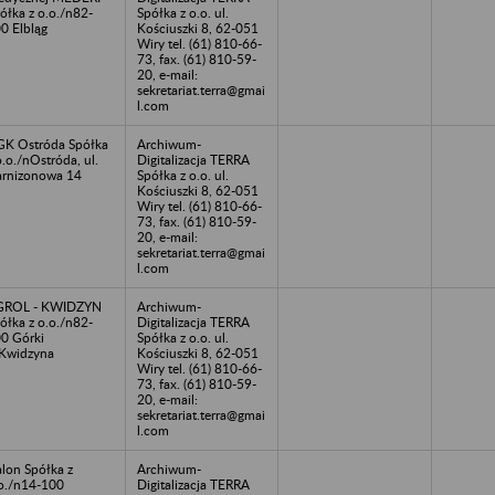
ółka z o.o./n82-
Spółka z o.o. ul.
0 Elbląg
Kościuszki 8, 62-051
Wiry tel. (61) 810-66-
73, fax. (61) 810-59-
20, e-mail:
sekretariat.terra@gmai
l.com
K Ostróda Spółka
Archiwum-
o.o./nOstróda, ul.
Digitalizacja TERRA
rnizonowa 14
Spółka z o.o. ul.
Kościuszki 8, 62-051
Wiry tel. (61) 810-66-
73, fax. (61) 810-59-
20, e-mail:
sekretariat.terra@gmai
l.com
GROL - KWIDZYN
Archiwum-
ółka z o.o./n82-
Digitalizacja TERRA
0 Górki
Spółka z o.o. ul.
Kwidzyna
Kościuszki 8, 62-051
Wiry tel. (61) 810-66-
73, fax. (61) 810-59-
20, e-mail:
sekretariat.terra@gmai
l.com
lon Spółka z
Archiwum-
o./n14-100
Digitalizacja TERRA