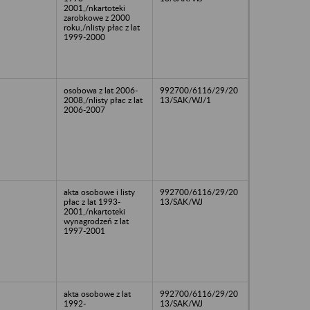
2001,/nkartoteki
zarobkowe z 2000
roku,/nlisty płac z lat
1999-2000
osobowa z lat 2006-
992700/6116/29/20
2008,/nlisty płac z lat
13/SAK/WJ/1
2006-2007
akta osobowe i listy
992700/6116/29/20
płac z lat 1993-
13/SAK/WJ
2001,/nkartoteki
wynagrodzeń z lat
1997-2001
akta osobowe z lat
992700/6116/29/20
1992-
13/SAK/WJ